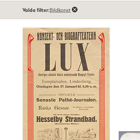
Totalt
Valda filter:
Bildkonst
3
träffar