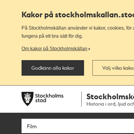
Kakor på stockholmskallan
.st
På Stockholmskällan använder vi kakor, cookies, för a
fungera på ett bra sätt för dig.
Om kakor på Stockholmskällan
Godkänn alla kakor
Välj vilka kak
Till
Till
Stockholmsk
navigationen
huvudinnehållet
Historia i ord, ljud oc
Sök
Fritextsök