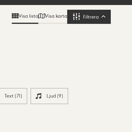
Visa karta
Visa lista
Filtrera
Filtrera
Text
(
71
)
Ljud
(
9
)