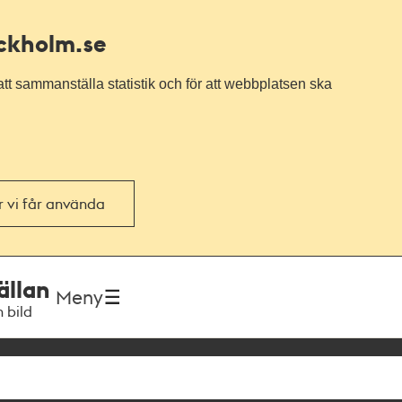
ockholm.se
tt sammanställa statistik och för att webbplatsen ska
or vi får använda
ällan
Meny
h bild