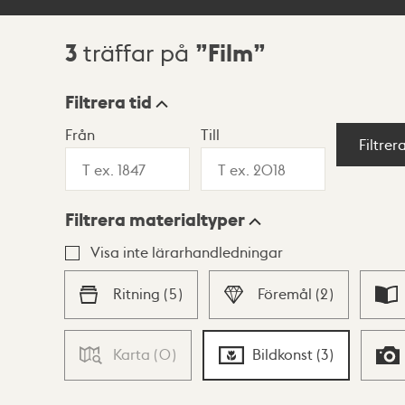
3
Film
träffar på
Sökresultat
Filtrera tid
Från
Till
Visningsläge
Filtrer
Filtrera materialtyper
Lista
Karta
Visa inte lärarhandledningar
Ritning
(
5
)
Föremål
(
2
)
Karta
(
0
)
Bildkonst
(
3
)