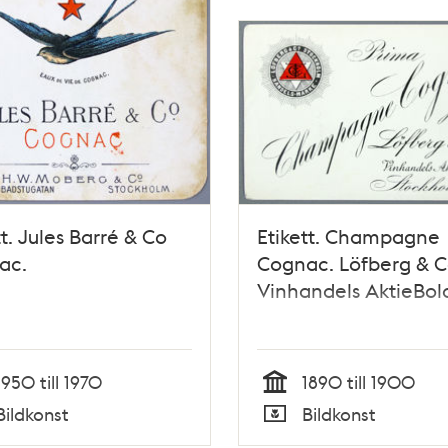
tt. Jules Barré & Co
Etikett. Champagne
ac.
Cognac. Löfberg & C
Vinhandels AktieBol
1950 till 1970
1890 till 1900
Tid
Bildkonst
Bildkonst
Typ