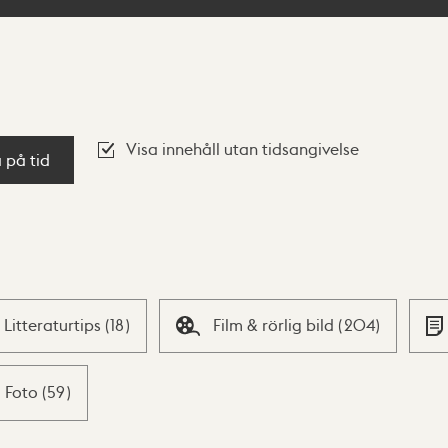
Visa innehåll utan tidsangivelse
a på tid
Litteraturtips
(
18
)
Film & rörlig bild
(
204
)
Foto
(
59
)