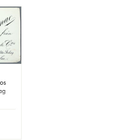
os
ag