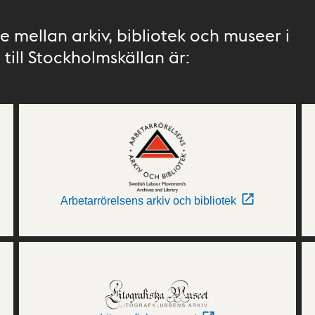
 mellan arkiv, bibliotek och museer i
till Stockholmskällan är:
Arbetarrörelsens arkiv och bibliotek