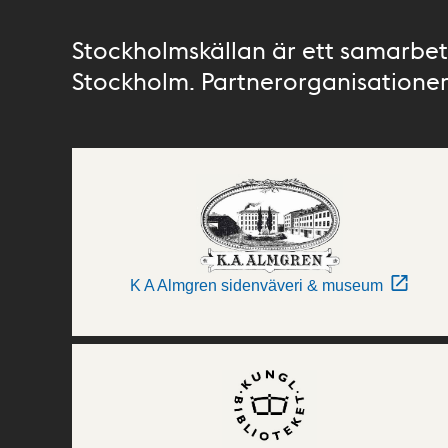
Stockholmskällan är ett samarbete
Stockholm. Partnerorganisationer 
K A Almgren sidenväveri & museum