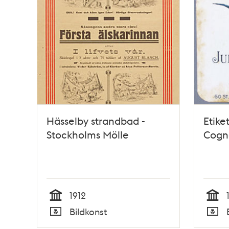
Hässelby strandbad -
Etike
Stockholms Mölle
Cogn
1912
Tid
Tid
Bildkonst
Typ
Typ