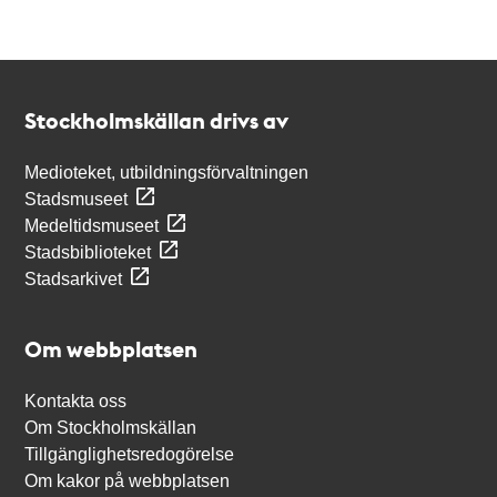
Kontakt
Stockholmskällan
Stockholmskällan drivs av
Medioteket, utbildningsförvaltningen
Stadsmuseet
Medeltidsmuseet
Stadsbiblioteket
Stadsarkivet
Om webbplatsen
Kontakta oss
Om Stockholmskällan
Tillgänglighetsredogörelse
Om kakor på webbplatsen