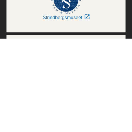
Strindbergsmuseet
Thielska Galleriet
Världskulturmuseerna