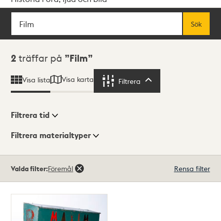
Sök
Fritextsök
Sök
Sökresultat
2
träffar på
Film
Visa karta
Visa lista
Filtrera
Filtrera
Filtrera tid
Filtrera materialtyper
Visningsläge
Totalt
Valda filter:
Föremål
Rensa filter
2
träffar
Lista
Karta