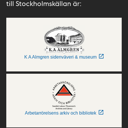
till Stockholmskällan är:
K A Almgren sidenväveri & museum
Arbetarrörelsens arkiv och bibliotek