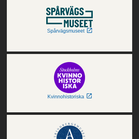
Spårvägsmuseet
Kvinnohistoriska