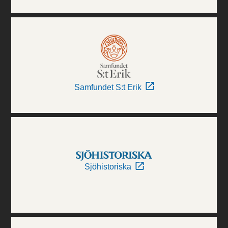
Samfundet S:t Erik
Sjöhistoriska