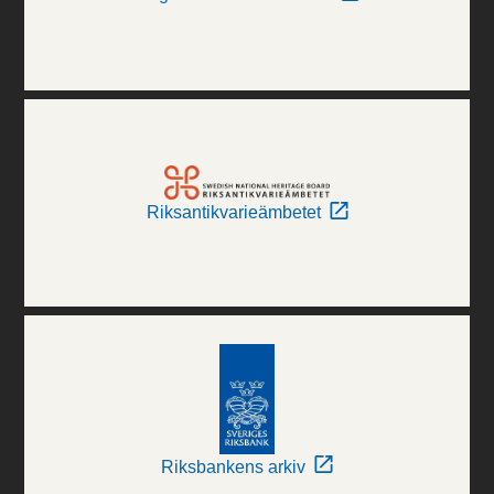
Riksantikvarieämbetet
Riksbankens arkiv