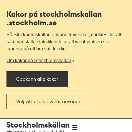
Kakor på stockholmskallan
.stockholm.se
På Stockholmskällan använder vi kakor, cookies, för att
sammanställa statistik och för att webbplatsen ska
fungera på ett bra sätt för dig.
Om kakor på Stockholmskällan
Godkänn alla kakor
Välj vilka kakor vi får använda
Till
Till
Stockholmskällan
navigationen
huvudinnehållet
Historia i ord, ljud och bild