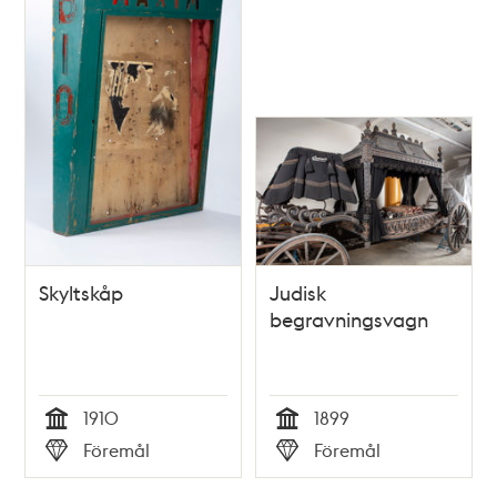
Skyltskåp
Judisk
begravningsvagn
1910
1899
Tid
Tid
Föremål
Föremål
Typ
Typ