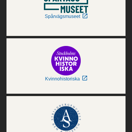
Spårvägsmuseet
Kvinnohistoriska