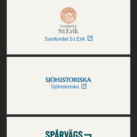
Samfundet S:t Erik
Sjöhistoriska