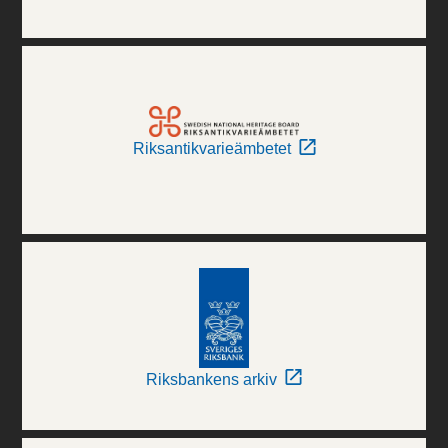
Riksantikvarieämbetet
Riksbankens arkiv