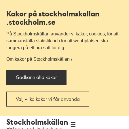
Kakor på stockholmskallan
.stockholm.se
På Stockholmskällan använder vi kakor, cookies, för att
sammanställa statistik och för att webbplatsen ska
fungera på ett bra sätt för dig.
Om kakor på Stockholmskällan
Godkänn alla kakor
Välj vilka kakor vi får använda
Till
Till
Stockholmskällan
navigationen
huvudinnehållet
Historia i ord, ljud och bild