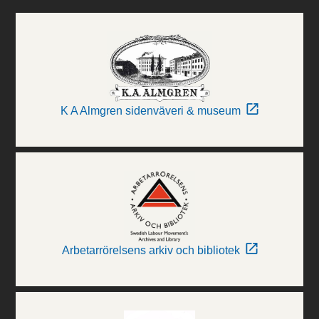
K A Almgren sidenväveri & museum
Arbetarrörelsens arkiv och bibliotek