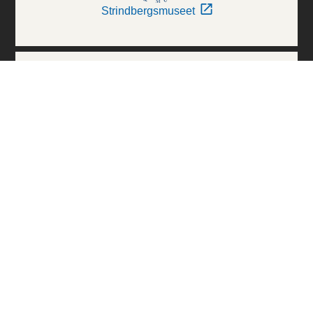
Strindbergsmuseet
Thielska Galleriet
Världskulturmuseerna