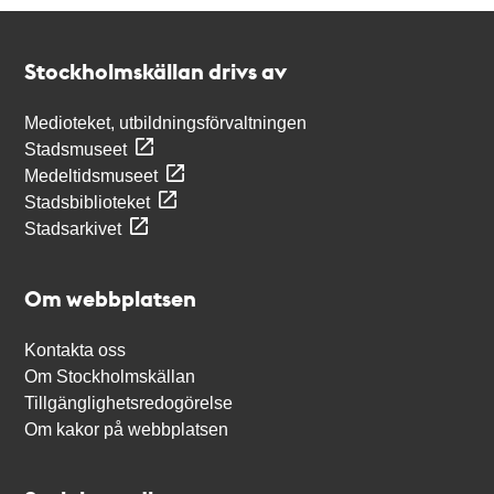
Kontakt
Stockholmskällan
Stockholmskällan drivs av
Medioteket, utbildningsförvaltningen
Stadsmuseet
Medeltidsmuseet
Stadsbiblioteket
Stadsarkivet
Om webbplatsen
Kontakta oss
Om Stockholmskällan
Tillgänglighetsredogörelse
Om kakor på webbplatsen