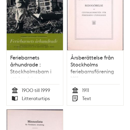
Feriebarnets
Årsberättelse från
århundrade :
Stockholms
Stockholmsbarn i
feriebarnsförening
ett landskap av
1911
ideal, rekreation
1900 till 1999
1911
och ekonomi 1900-
Tid
Tid
Litteraturtips
Text
2000 / Barbro
Typ
Typ
Ljungdahl
Zackrisson