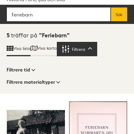
Sök
Fritextsök
Sök
Sökresultat
5
träffar på
Feriebarn
Visa karta
Visa lista
Filtrera
Filtrera
Filtrera tid
Filtrera materialtyper
Visningsläge
Totalt
5
träffar
Lista
Karta