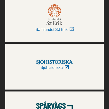
Samfundet S:t Erik
Sjöhistoriska