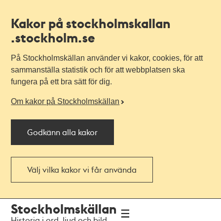
Kakor på stockholmskallan
.stockholm.se
På Stockholmskällan använder vi kakor, cookies, för att
sammanställa statistik och för att webbplatsen ska
fungera på ett bra sätt för dig.
Om kakor på Stockholmskällan
Godkänn alla kakor
Välj vilka kakor vi får använda
Till
Till
Stockholmskällan
navigationen
huvudinnehållet
Historia i ord, ljud och bild