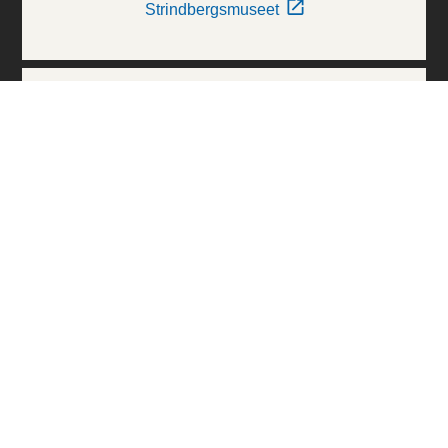
Strindbergsmuseet
Thielska Galleriet
Världskulturmuseerna