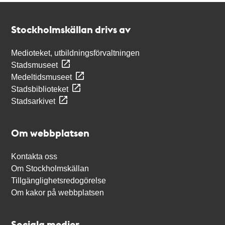
Kontakt
Stockholmskällan
Stockholmskällan drivs av
Medioteket, utbildningsförvaltningen
Stadsmuseet
Medeltidsmuseet
Stadsbiblioteket
Stadsarkivet
Om webbplatsen
Kontakta oss
Om Stockholmskällan
Tillgänglighetsredogörelse
Om kakor på webbplatsen
Sociala medier