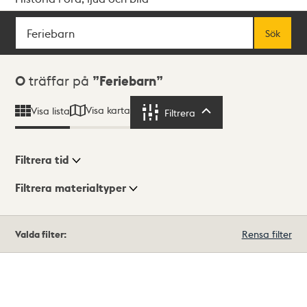
Sök
Fritextsök
Sök
Sökresultat
0
träffar på
Feriebarn
Visa karta
Visa lista
Filtrera
Filtrera
Filtrera tid
Filtrera materialtyper
Visningsläge
Totalt
Valda filter:
Rensa filter
0
träffar
Lista
Karta