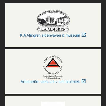
K A Almgren sidenväveri & museum
Arbetarrörelsens arkiv och bibliotek