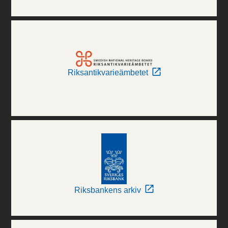
Riksantikvarieämbetet
Riksbankens arkiv