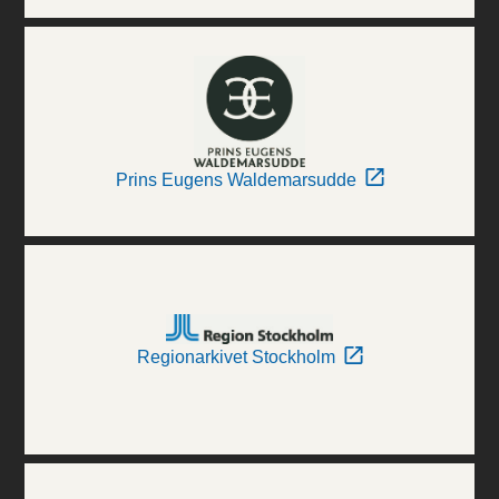
Prins Eugens Waldemarsudde
Regionarkivet Stockholm