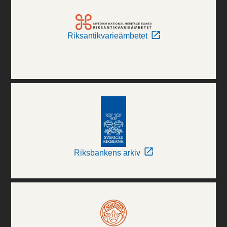
Riksantikvarieämbetet
Riksbankens arkiv