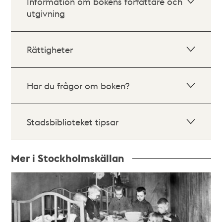
Information om bokens författare och
utgivning
Rättigheter
Har du frågor om boken?
Stadsbiblioteket tipsar
Mer i Stockholmskällan
Relaterade
poster
och
teman