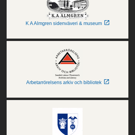
K A Almgren sidenväveri & museum
Arbetarrörelsens arkiv och bibliotek