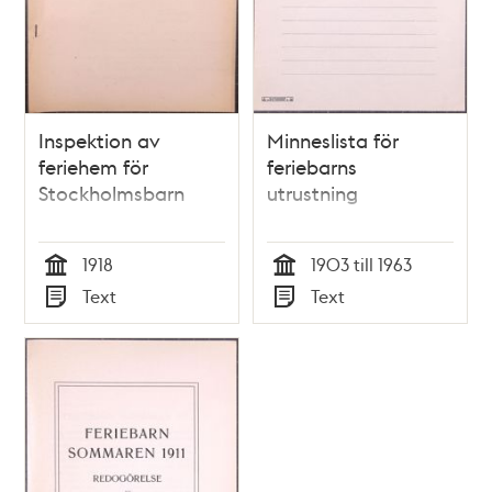
Inspektion av
Minneslista för
feriehem för
feriebarns
Stockholmsbarn
utrustning
1918
1903 till 1963
Tid
Tid
Text
Text
Typ
Typ