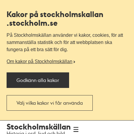
Kakor på stockholmskallan
.stockholm.se
På Stockholmskällan använder vi kakor, cookies, för att
sammanställa statistik och för att webbplatsen ska
fungera på ett bra sätt för dig.
Om kakor på Stockholmskällan
Godkänn alla kakor
Välj vilka kakor vi får använda
Till
Till
Stockholmskällan
navigationen
huvudinnehållet
Historia i ord, ljud och bild