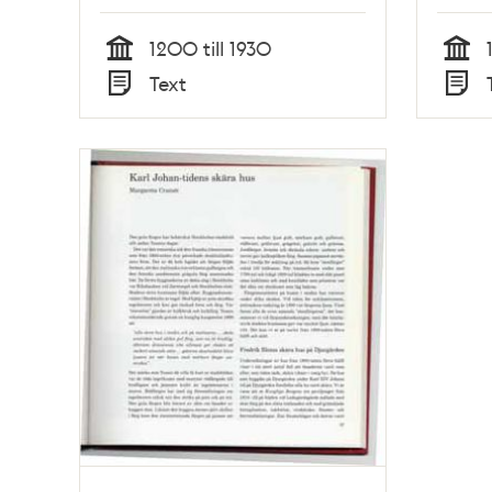
1200 till 1930
Tid
Tid
Text
Typ
Typ