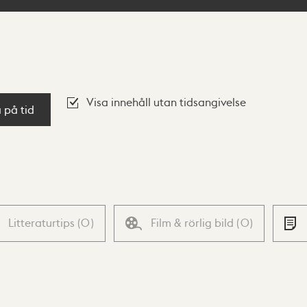
Visa innehåll utan tidsangivelse
a på tid
Litteraturtips
(
0
)
Film & rörlig bild
(
0
)