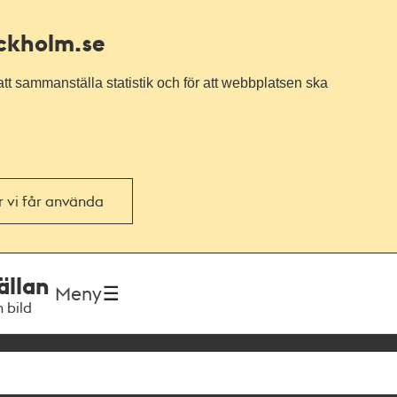
ockholm.se
tt sammanställa statistik och för att webbplatsen ska
or vi får använda
ällan
Meny
h bild