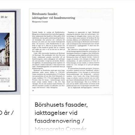
Börshusets fasader,
 år /
iakttagelser vid
fasadrenovering /
Margareta Cramér