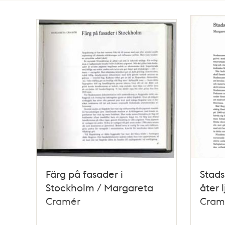
Totalt
5
träffar
Färg på fasader i
Stads
Stockholm / Margareta
åter 
Cramér
Cram