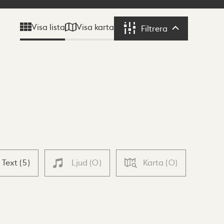
Visa karta
Visa lista
Filtrera
Filtrera
Text
(
5
)
Ljud
(
0
)
Karta
(
0
)