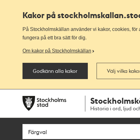
Kakor på stockholmskallan
.st
På Stockholmskällan använder vi kakor, cookies, för a
fungera på ett bra sätt för dig.
Om kakor på Stockholmskällan
Godkänn alla kakor
Välj vilka kak
Till
Till
Stockholmsk
navigationen
huvudinnehållet
Historia i ord, ljud oc
Sök
Fritextsök