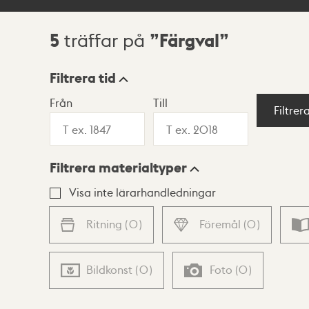
5
Färgval
träffar på
Sökresultat
Filtrera tid
Från
Till
Visningsläge
Filtrer
Filtrera materialtyper
Lista
Karta
Visa inte lärarhandledningar
Ritning
(
0
)
Föremål
(
0
)
Bildkonst
(
0
)
Foto
(
0
)