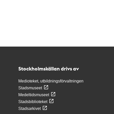
Kontakt
Stockholmskällan
Stockholmskällan drivs av
Medioteket, utbildningsförvaltningen
Stadsmuseet
Medeltidsmuseet
Stadsbiblioteket
Stadsarkivet