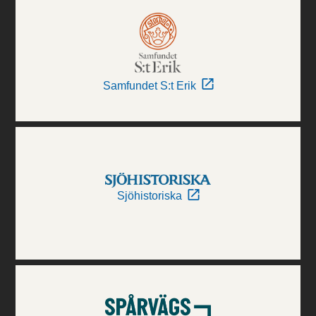
Samfundet S:t Erik
Sjöhistoriska