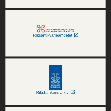
Riksantikvarieämbetet
Riksbankens arkiv