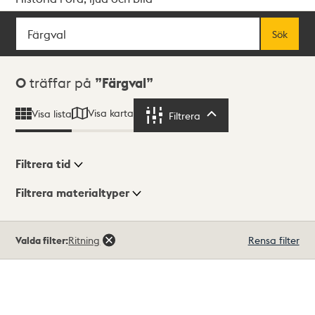
Sök
Fritextsök
Sök
Sökresultat
0
träffar på
Färgval
Visa karta
Visa lista
Filtrera
Filtrera
Filtrera tid
Filtrera materialtyper
Visningsläge
Totalt
Valda filter:
Ritning
Rensa filter
0
träffar
Lista
Karta