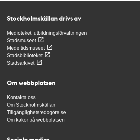
Kontakt
Stockholmskällan
Stockholmskällan drivs av
Medioteket, utbildningsförvaltningen
Stadsmuseet
Medeltidsmuseet
Stadsbiblioteket
Stadsarkivet
Om webbplatsen
Kontakta oss
Om Stockholmskällan
Tillgänglighetsredogörelse
Om kakor på webbplatsen
Sociala medier