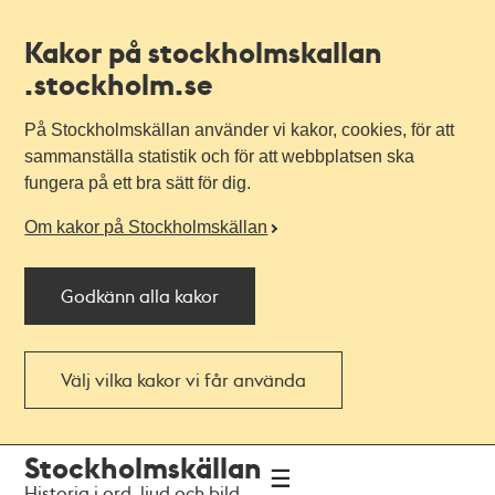
Kakor på stockholmskallan
.stockholm.se
På Stockholmskällan använder vi kakor, cookies, för att
sammanställa statistik och för att webbplatsen ska
fungera på ett bra sätt för dig.
Om kakor på Stockholmskällan
Godkänn alla kakor
Välj vilka kakor vi får använda
Till
Till
Stockholmskällan
navigationen
huvudinnehållet
Historia i ord, ljud och bild