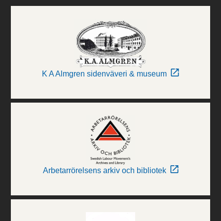
K A Almgren sidenväveri & museum
Arbetarrörelsens arkiv och bibliotek