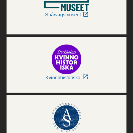
Spårvägsmuseet
Kvinnohistoriska