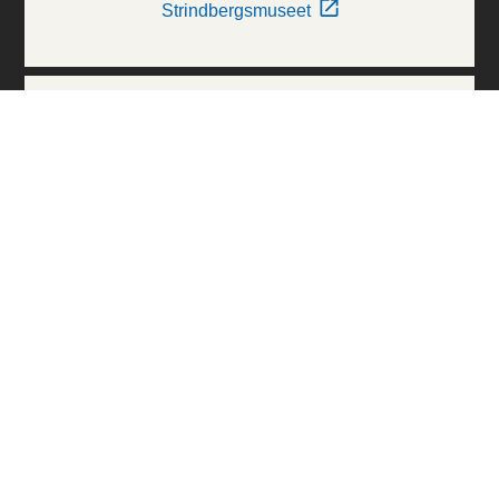
Strindbergsmuseet
Thielska Galleriet
Världskulturmuseerna