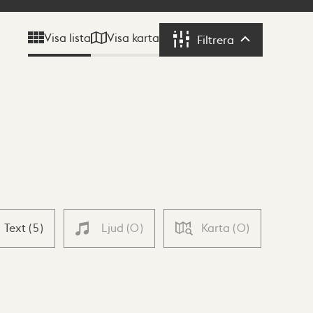
Visa karta
Visa lista
Filtrera
Filtrera
Text
(
5
)
Ljud
(
0
)
Karta
(
0
)