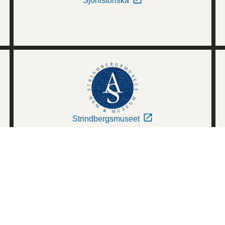
Sjöhistoriska
Strindbergsmuseet