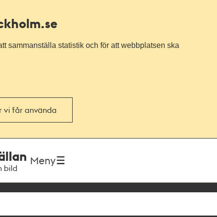
ockholm.se
tt sammanställa statistik och för att webbplatsen ska
or vi får använda
ällan
Meny
h bild