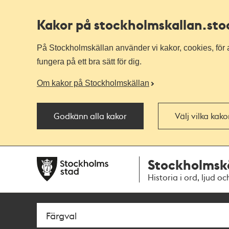
Kakor på stockholmskallan
.st
På Stockholmskällan använder vi kakor, cookies, för a
fungera på ett bra sätt för dig.
Om kakor på Stockholmskällan
Godkänn alla kakor
Välj vilka kak
Till
Till
Stockholmsk
navigationen
huvudinnehållet
Historia i ord, ljud oc
Sök
Fritextsök