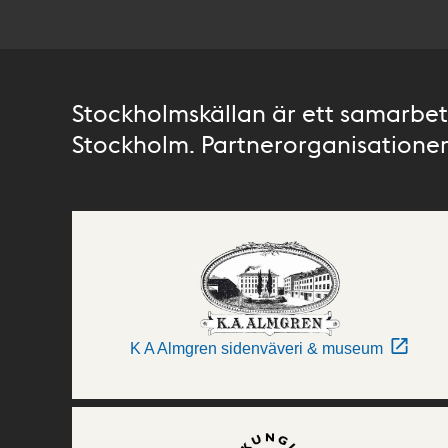
Stockholmskällan är ett samarbete
Stockholm. Partnerorganisationer 
K A Almgren sidenväveri & museum