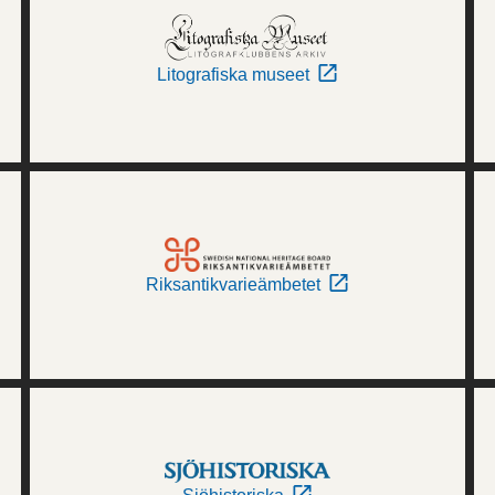
Litografiska museet
Riksantikvarieämbetet