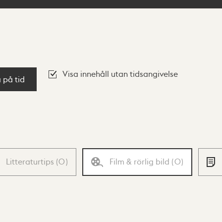
Visa innehåll utan tidsangivelse
a på tid
Litteraturtips
(
0
)
Film & rörlig bild
(
0
)