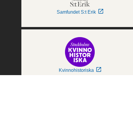
Samfundet S:t Erik
Kvinnohistoriska
Världskulturmuseerna