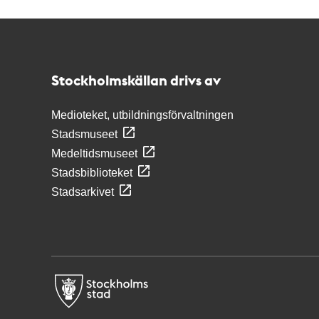
Kontakt
Stockholmskällan
Stockholmskällan drivs av
Medioteket, utbildningsförvaltningen
Stadsmuseet
Medeltidsmuseet
Stadsbiblioteket
Stadsarkivet