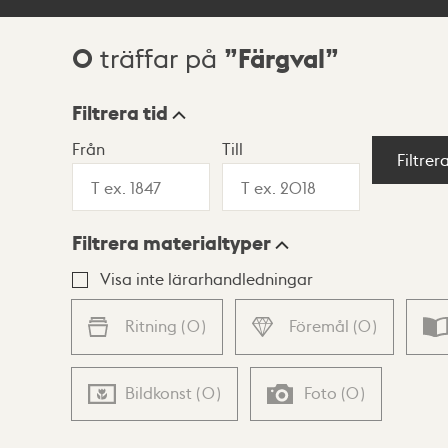
0
Färgval
träffar på
Sökresultat
Filtrera tid
Från
Till
Visningsläge
Filtrer
Filtrera materialtyper
Lista
Karta
Visa inte lärarhandledningar
Ritning
(
0
)
Föremål
(
0
)
Bildkonst
(
0
)
Foto
(
0
)