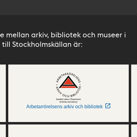
 mellan arkiv, bibliotek och museer i
till Stockholmskällan är:
Arbetarrörelsens arkiv och bibliotek