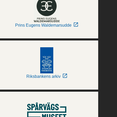
Prins Eugens Waldemarsudde
Riksbankens arkiv