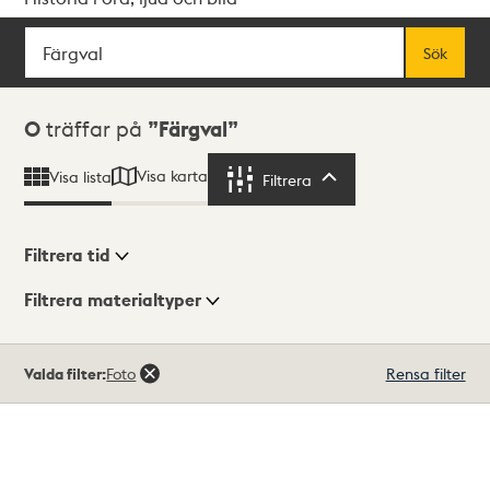
Sök
Fritextsök
Sök
Sökresultat
0
träffar på
Färgval
Visa karta
Visa lista
Filtrera
Filtrera
Filtrera tid
Filtrera materialtyper
Visningsläge
Totalt
Valda filter:
Foto
Rensa filter
0
träffar
Lista
Karta