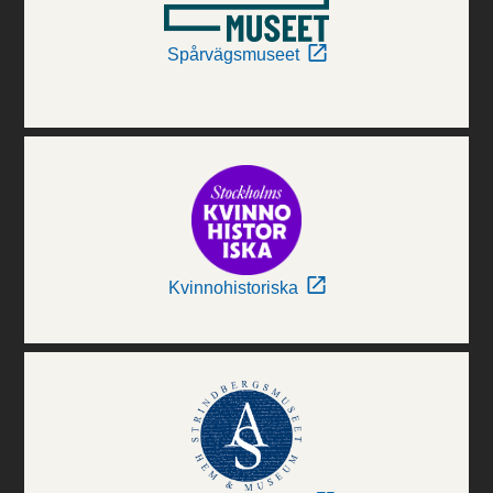
Spårvägsmuseet
Kvinnohistoriska