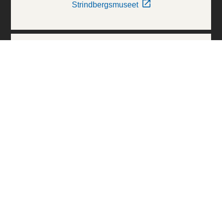
Strindbergsmuseet
Thielska Galleriet
Världskulturmuseerna