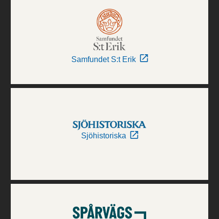
Samfundet S:t Erik
Sjöhistoriska