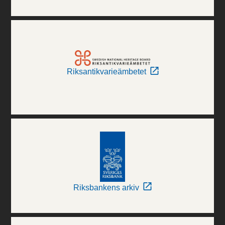
Riksantikvarieämbetet
Riksbankens arkiv