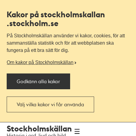
Kakor på stockholmskallan
.stockholm.se
På Stockholmskällan använder vi kakor, cookies, för att
sammanställa statistik och för att webbplatsen ska
fungera på ett bra sätt för dig.
Om kakor på Stockholmskällan
Godkänn alla kakor
Välj vilka kakor vi får använda
Till
Till
Stockholmskällan
navigationen
huvudinnehållet
Historia i ord, ljud och bild