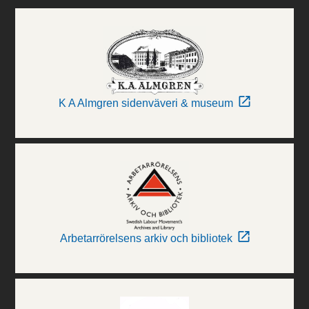
K A Almgren sidenväveri & museum
Arbetarrörelsens arkiv och bibliotek