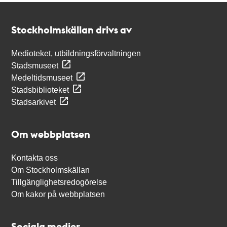
Kontakt
Stockholmskällan
Stockholmskällan drivs av
Medioteket, utbildningsförvaltningen
Stadsmuseet
Medeltidsmuseet
Stadsbiblioteket
Stadsarkivet
Om webbplatsen
Kontakta oss
Om Stockholmskällan
Tillgänglighetsredogörelse
Om kakor på webbplatsen
Sociala medier