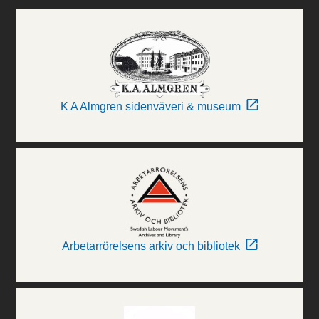
K A Almgren sidenväveri & museum
Arbetarrörelsens arkiv och bibliotek