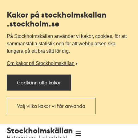
Kakor på stockholmskallan
.stockholm.se
På Stockholmskällan använder vi kakor, cookies, för att
sammanställa statistik och för att webbplatsen ska
fungera på ett bra sätt för dig.
Om kakor på Stockholmskällan
Godkänn alla kakor
Välj vilka kakor vi får använda
Till
Till
Stockholmskällan
navigationen
huvudinnehållet
Historia i ord, ljud och bild