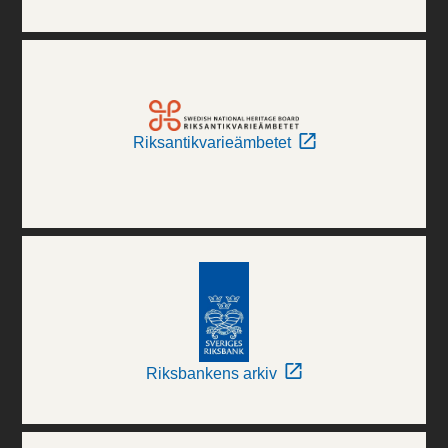
Riksantikvarieämbetet
Riksbankens arkiv