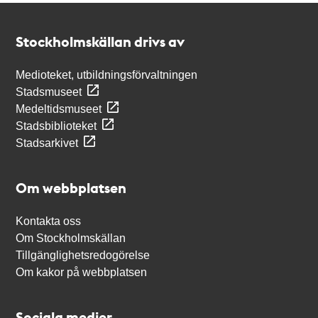
Kontakt
Stockholmskällan
Stockholmskällan drivs av
Medioteket, utbildningsförvaltningen
Stadsmuseet
Medeltidsmuseet
Stadsbiblioteket
Stadsarkivet
Om webbplatsen
Kontakta oss
Om Stockholmskällan
Tillgänglighetsredogörelse
Om kakor på webbplatsen
Sociala medier