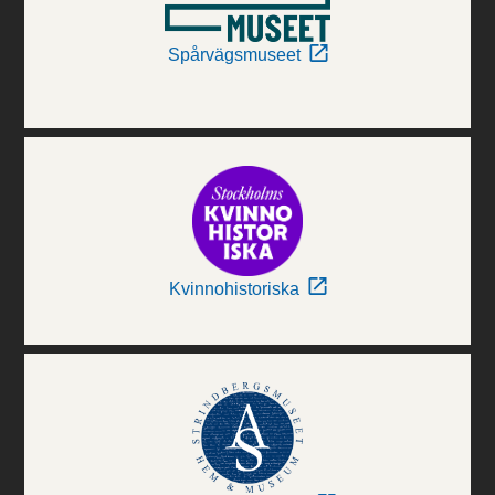
Spårvägsmuseet
Kvinnohistoriska