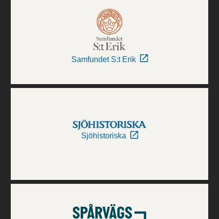
Samfundet S:t Erik
Sjöhistoriska