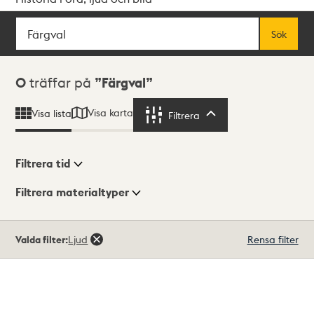
Sök
Fritextsök
Sök
Sökresultat
0
träffar på
Färgval
Visa karta
Visa lista
Filtrera
Filtrera
Filtrera tid
Filtrera materialtyper
Visningsläge
Totalt
Valda filter:
Ljud
Rensa filter
0
träffar
Lista
Karta