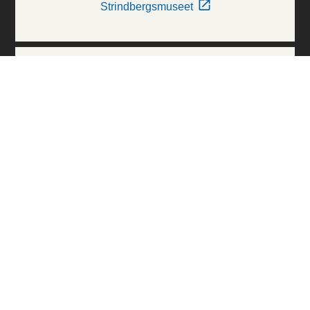
Strindbergsmuseet
Thielska Galleriet
Världskulturmuseerna