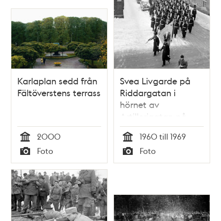
Karlaplan sedd från
Svea Livgarde på
Fältöverstens terrass
Riddargatan i
hörnet av
Artillerigatan på
väg till Riksdagens
2000
1960 till 1969
högtidliga
Tid
Tid
Foto
Foto
öppnande.
Typ
Typ
Uniformerna är av
1820-tals modell. På
fanan markeras
fältslagen