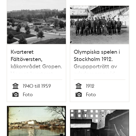
Kvarteret
Olympiska spelen i
Fältöversten,
Stockholm 1912.
kåkområdet Gropen.
Gruppporträtt av
Vy mot kvarteret
prisdomarna vid
Trumslagaren/Värtavägen
fälttävlingen
1940 till 1959
1912
"Military". I mitten
Tid
Tid
Foto
Foto
syns överste Bror
Typ
Typ
Munch.