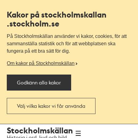
Kakor på stockholmskallan
.stockholm.se
På Stockholmskällan använder vi kakor, cookies, för att
sammanställa statistik och för att webbplatsen ska
fungera på ett bra sätt för dig.
Om kakor på Stockholmskällan
Godkänn alla kakor
Välj vilka kakor vi får använda
Till
Till
Stockholmskällan
navigationen
huvudinnehållet
Historia i ord, ljud och bild