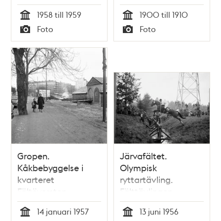
vid Valla Torg i
står "Föreningen för
1958 till 1959
1900 till 1910
Årsta.
bistånd åt lytta och
Tid
Tid
Foto
Foto
vanföra i
Typ
Typ
Stockholm".
Gropen.
Järvafältet.
Kåkbebyggelse i
Olympisk
kvarteret
ryttartävling.
Fältöversten,
Fälttävlingen
korsningen Erik
uthållighetsprov
14 januari 1957
13 juni 1956
Dalbergsallén/Valhallavägen
hade en hög