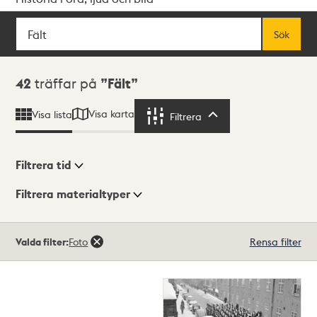
Sök
Fritextsök
Sök
Sökresultat
42
träffar på
Fält
Visa karta
Visa lista
Filtrera
Filtrera
Filtrera tid
Filtrera materialtyper
Visningsläge
Totalt
Valda filter:
Foto
Rensa filter
42
träffar
Lista
Karta