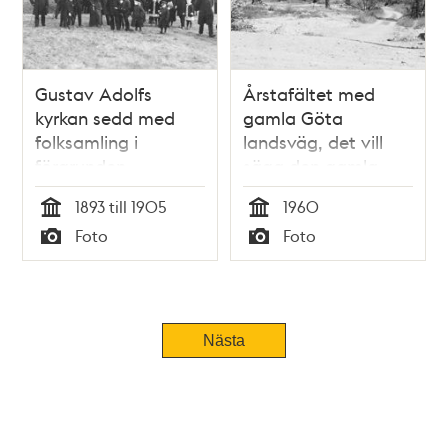
Gustav Adolfs
Årstafältet med
kyrkan sedd med
gamla Göta
folksamling i
landsväg, det vill
förgrunden
säga den gamla
landsvägen söderut
1893 till 1905
1960
till Götaland. Vägen
Tid
Tid
Foto
Foto
har forntida anor.
Typ
Typ
Nästa