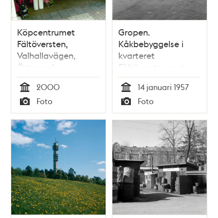
Köpcentrumet
Gropen.
Fältöversten,
Kåkbebyggelse i
Valhallavägen,
kvarteret
Östermalm
Fältöversten mot
Värtavägen
2000
14 januari 1957
Tid
Tid
Foto
Foto
Typ
Typ