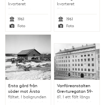
kvarteret
kvarteret
Fältöversten
Fältöversten
1961
1961
Tid
Tid
Foto
Foto
Typ
Typ
Ersta gård från
Vanföreanstalten
söder mot Årsta
Grevturegatan 59-
fältet. I bakgrunden
61. I ett fält längs
skymtar bebyggelse
fasadens övre del