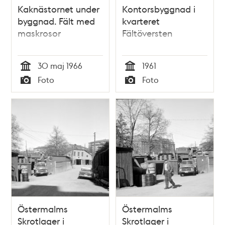
Kaknästornet under
Kontorsbyggnad i
byggnad. Fält med
kvarteret
maskrosor
Fältöversten
30 maj 1966
1961
Tid
Tid
Foto
Foto
Typ
Typ
Östermalms
Östermalms
Skrotlager i
Skrotlager i