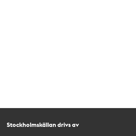
Kontakt
Stockholmskällan
Stockholmskällan drivs av