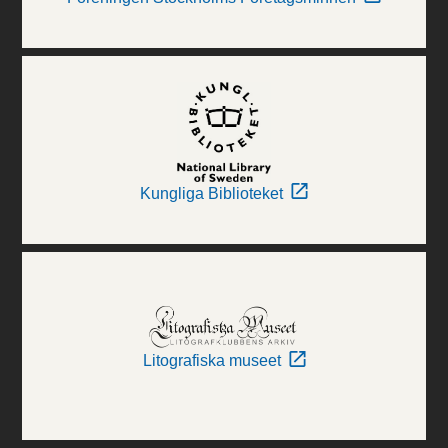
Kungliga Biblioteket
Litografiska museet