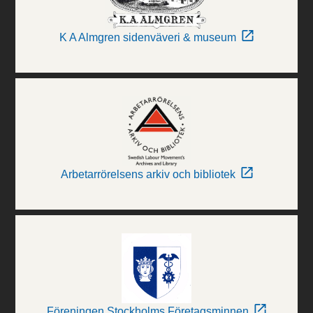
K A Almgren sidenväveri & museum
Arbetarrörelsens arkiv och bibliotek
Föreningen Stockholms Företagsminnen