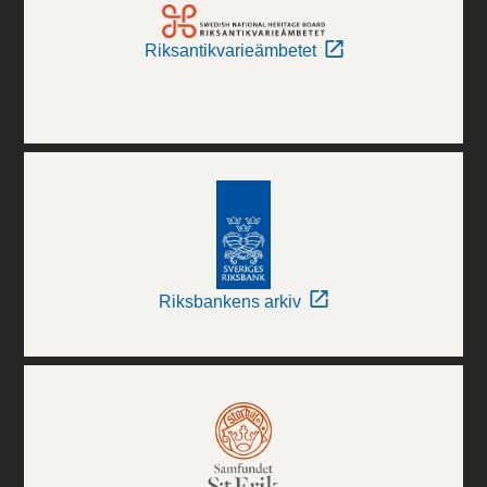
Riksantikvarieämbetet
Riksbankens arkiv