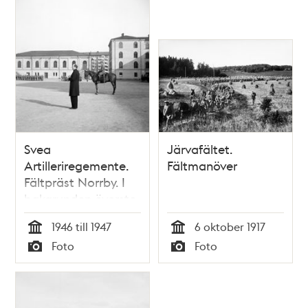
Svea
Järvafältet.
Artilleriregemente.
Fältmanöver
Fältpräst Norrby. I
bakgrunden överste
Ericson till häst
1946 till 1947
6 oktober 1917
Tid
Tid
Foto
Foto
Typ
Typ