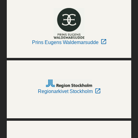
Prins Eugens Waldemarsudde
Regionarkivet Stockholm