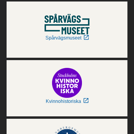
Spårvägsmuseet
Kvinnohistoriska