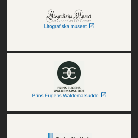
Litografiska museet
Prins Eugens Waldemarsudde