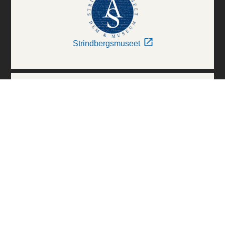
Strindbergsmuseet
Thielska Galleriet