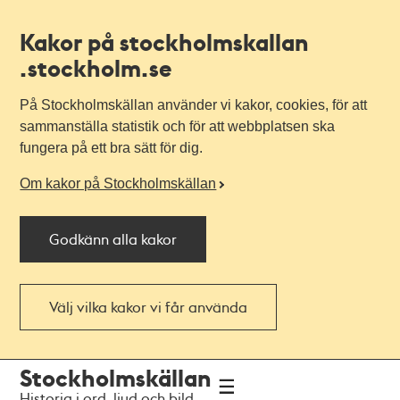
Kakor på stockholmskallan
.stockholm.se
På Stockholmskällan använder vi kakor, cookies, för att
sammanställa statistik och för att webbplatsen ska
fungera på ett bra sätt för dig.
Om kakor på Stockholmskällan
Godkänn alla kakor
Välj vilka kakor vi får använda
Till
Till
Stockholmskällan
navigationen
huvudinnehållet
Historia i ord, ljud och bild