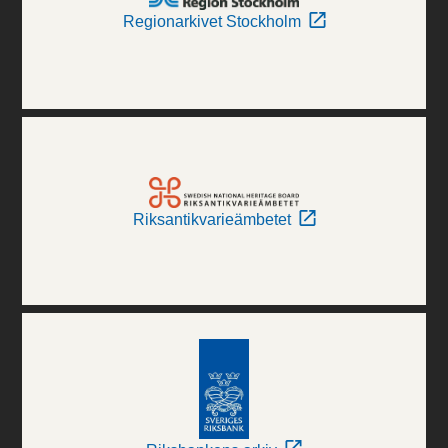
Regionarkivet Stockholm
Riksantikvarieämbetet