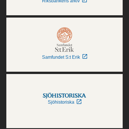
Riksbankens arkiv
Samfundet S:t Erik
Sjöhistoriska