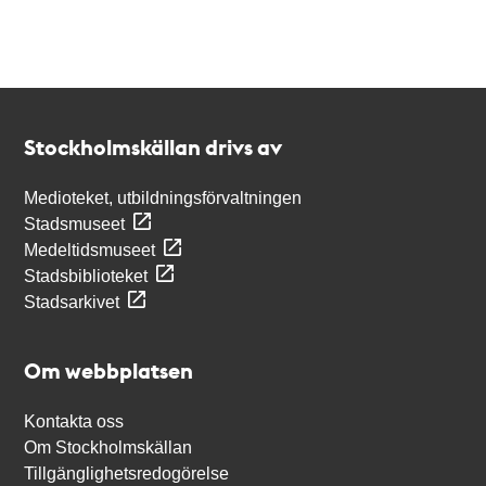
Kontakt
Stockholmskällan
Stockholmskällan drivs av
Medioteket, utbildningsförvaltningen
Stadsmuseet
Medeltidsmuseet
Stadsbiblioteket
Stadsarkivet
Om webbplatsen
Kontakta oss
Om Stockholmskällan
Tillgänglighetsredogörelse