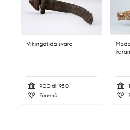
Vikingatida svärd
Medel
kera
900 till 950
Tid
Tid
Föremål
Typ
Typ