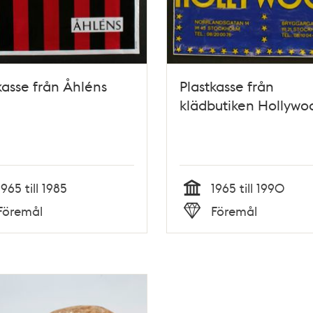
kasse från Åhléns
Plastkasse från
klädbutiken Hollywo
1965 till 1985
1965 till 1990
Tid
Föremål
Föremål
Typ