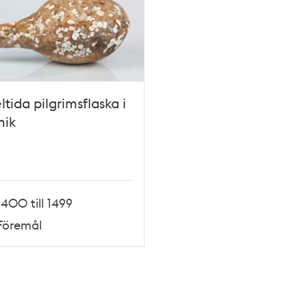
tida pilgrimsflaska i
mik
1400 till 1499
Föremål