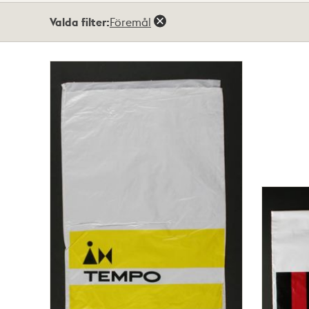
Totalt
Valda filter:
Föremål
6
träffar