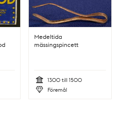
Medeltida
od
mässingspincett
1300 till 1500
Tid
Föremål
Typ