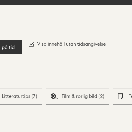
Visa innehåll utan tidsangivelse
a på tid
Litteraturtips
(
7
)
Film & rörlig bild
(
2
)
T