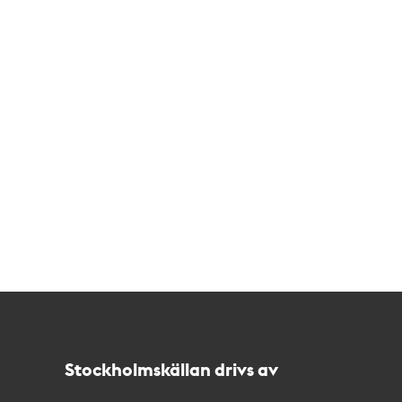
Kontakt
Stockholmskällan
Stockholmskällan drivs av