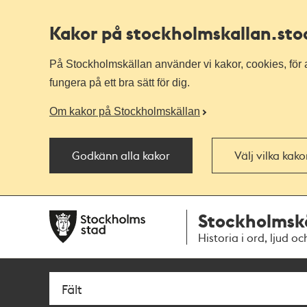
Kakor på stockholmskallan
.st
På Stockholmskällan använder vi kakor, cookies, för a
fungera på ett bra sätt för dig.
Om kakor på Stockholmskällan
Godkänn alla kakor
Välj vilka kak
Till
Till
Stockholmsk
navigationen
huvudinnehållet
Historia i ord, ljud oc
Sök
Fritextsök