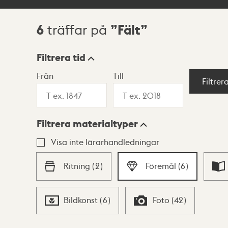
6
Fält
träffar på
Sökresultat
Filtrera tid
Från
Till
Visningsläge
Filtrer
Filtrera materialtyper
Lista
Karta
Visa inte lärarhandledningar
Ritning
(
2
)
Föremål
(
6
)
Bildkonst
(
6
)
Foto
(
42
)