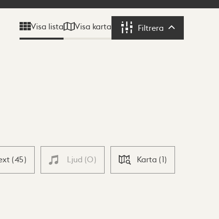
Visa karta
Visa lista
Filtrera
Filtrera
ext
(
45
)
Ljud
(
0
)
Karta
(
1
)