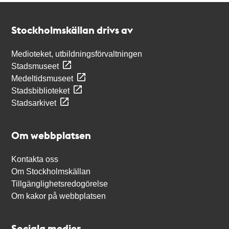
Kontakt
Stockholmskällan
Stockholmskällan drivs av
Medioteket, utbildningsförvaltningen
Stadsmuseet
Medeltidsmuseet
Stadsbiblioteket
Stadsarkivet
Om webbplatsen
Kontakta oss
Om Stockholmskällan
Tillgänglighetsredogörelse
Om kakor på webbplatsen
Sociala medier