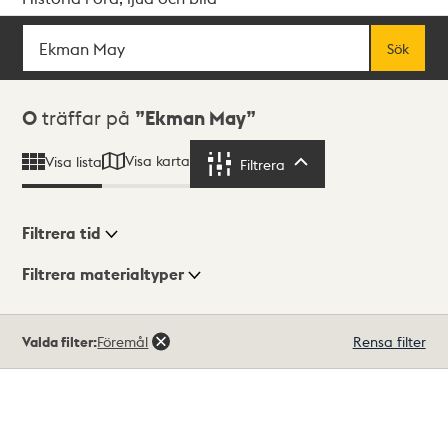
Sök
Fritextsök
Sök
Sökresultat
0
träffar på
Ekman May
Visa karta
Visa lista
Filtrera
Filtrera
Filtrera tid
Filtrera materialtyper
Visningsläge
Totalt
Valda filter:
Föremål
Rensa filter
0
träffar
Lista
Karta