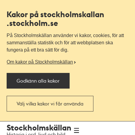
Kakor på stockholmskallan
.stockholm.se
På Stockholmskällan använder vi kakor, cookies, för att
sammanställa statistik och för att webbplatsen ska
fungera på ett bra sätt för dig.
Om kakor på Stockholmskällan
Godkänn alla kakor
Välj vilka kakor vi får använda
Till
Till
Stockholmskällan
navigationen
huvudinnehållet
Historia i ord, ljud och bild