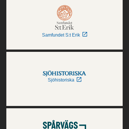
Samfundet S:t Erik
Sjöhistoriska