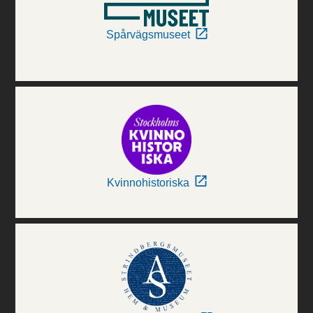
Spårvägsmuseet
Kvinnohistoriska