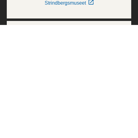
Strindbergsmuseet
Thielska Galleriet
Världskulturmuseerna