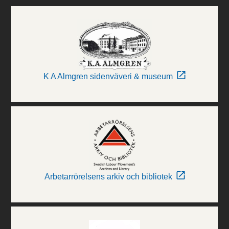
K A Almgren sidenväveri & museum
Arbetarrörelsens arkiv och bibliotek