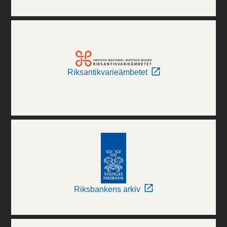
Riksantikvarieämbetet
Riksbankens arkiv