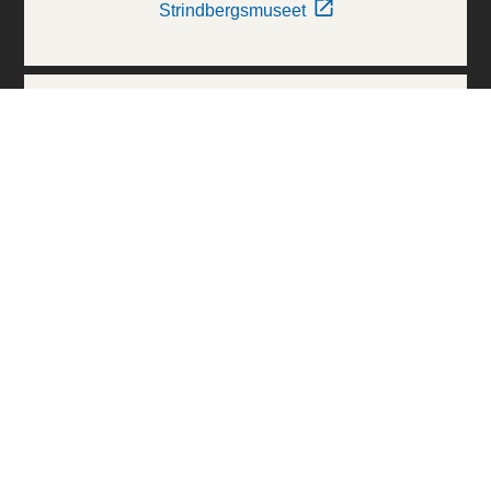
Strindbergsmuseet
Thielska Galleriet
Världskulturmuseerna