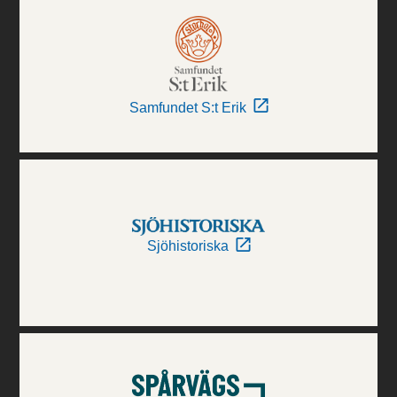
Samfundet S:t Erik
Sjöhistoriska