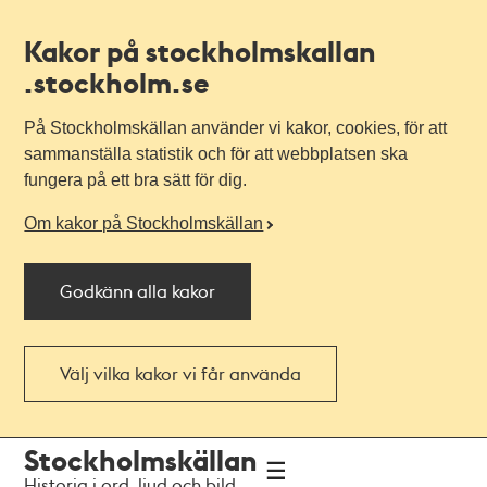
Kakor på stockholmskallan
.stockholm.se
På Stockholmskällan använder vi kakor, cookies, för att
sammanställa statistik och för att webbplatsen ska
fungera på ett bra sätt för dig.
Om kakor på Stockholmskällan
Godkänn alla kakor
Välj vilka kakor vi får använda
Till
Till
Stockholmskällan
navigationen
huvudinnehållet
Historia i ord, ljud och bild