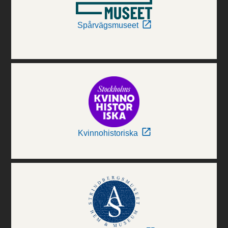
Spårvägsmuseet
Kvinnohistoriska