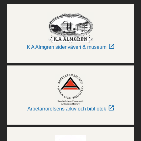
K A Almgren sidenväveri & museum
Arbetarrörelsens arkiv och bibliotek