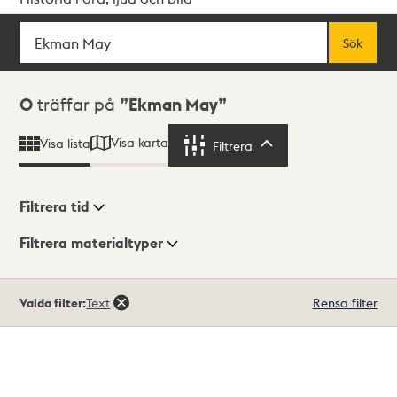
Sök
Fritextsök
Sök
Sökresultat
0
träffar på
Ekman May
Visa karta
Visa lista
Filtrera
Filtrera
Filtrera tid
Filtrera materialtyper
Visningsläge
Totalt
Valda filter:
Text
Rensa filter
0
träffar
Lista
Karta