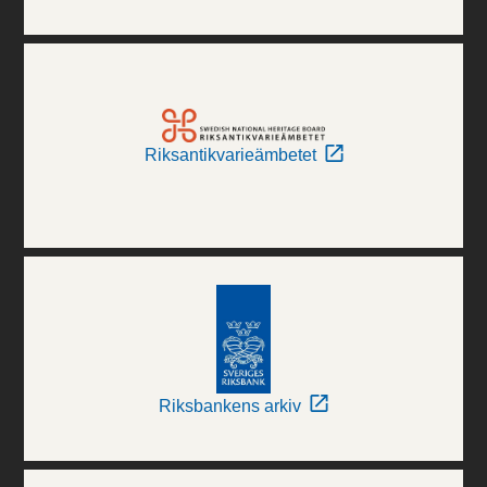
Riksantikvarieämbetet
Riksbankens arkiv