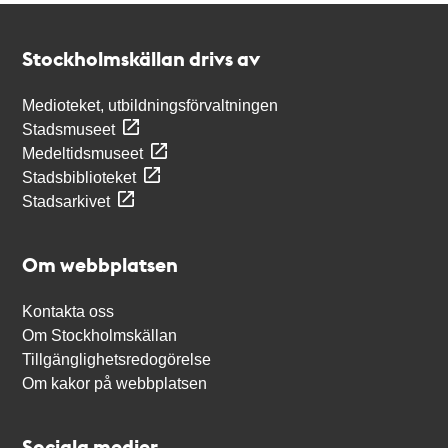
Kontakt
Stockholmskällan
Stockholmskällan drivs av
Medioteket, utbildningsförvaltningen
Stadsmuseet
Medeltidsmuseet
Stadsbiblioteket
Stadsarkivet
Om webbplatsen
Kontakta oss
Om Stockholmskällan
Tillgänglighetsredogörelse
Om kakor på webbplatsen
Sociala medier