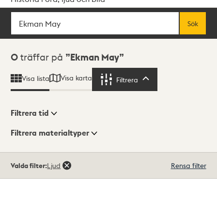
Sök
Fritextsök
Sök
Sökresultat
0
träffar på
Ekman May
Visa karta
Visa lista
Filtrera
Filtrera
Filtrera tid
Filtrera materialtyper
Visningsläge
Totalt
Valda filter:
Ljud
Rensa filter
0
träffar
Lista
Karta