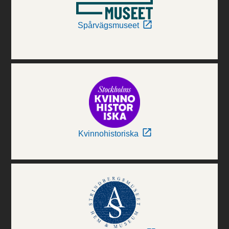
Spårvägsmuseet
Kvinnohistoriska