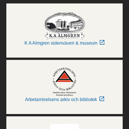
K A Almgren sidenväveri & museum
Arbetarrörelsens arkiv och bibliotek