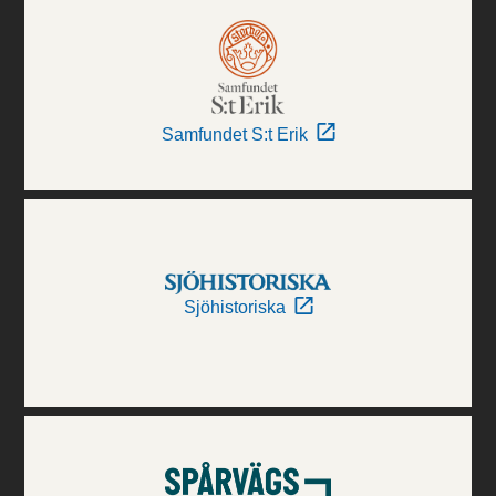
Samfundet S:t Erik
Sjöhistoriska