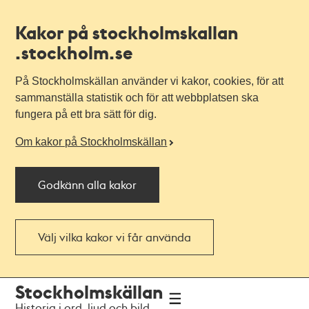
Kakor på stockholmskallan
.stockholm.se
På Stockholmskällan använder vi kakor, cookies, för att
sammanställa statistik och för att webbplatsen ska
fungera på ett bra sätt för dig.
Om kakor på Stockholmskällan
Godkänn alla kakor
Välj vilka kakor vi får använda
Till
Till
Stockholmskällan
navigationen
huvudinnehållet
Historia i ord, ljud och bild