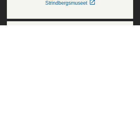
Strindbergsmuseet
Thielska Galleriet
Världskulturmuseerna