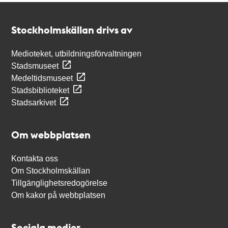
Kontakt
Stockholmskällan
Stockholmskällan drivs av
Medioteket, utbildningsförvaltningen
Stadsmuseet
Medeltidsmuseet
Stadsbiblioteket
Stadsarkivet
Om webbplatsen
Kontakta oss
Om Stockholmskällan
Tillgänglighetsredogörelse
Om kakor på webbplatsen
Sociala medier