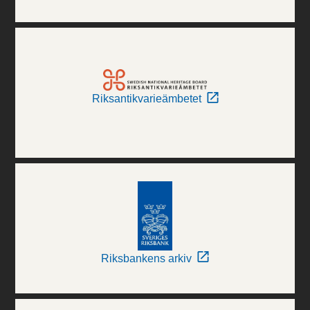
Riksantikvarieämbetet
Riksbankens arkiv