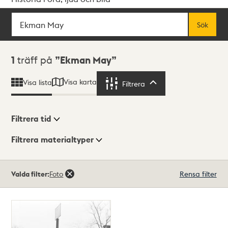
Sök
Fritextsök
Sök
Sökresultat
1
träff på
Ekman May
Visa karta
Visa lista
Filtrera
Filtrera
Filtrera tid
Filtrera materialtyper
Visningsläge
Totalt
Valda filter:
Foto
Rensa filter
1
träffar
Lista
Karta