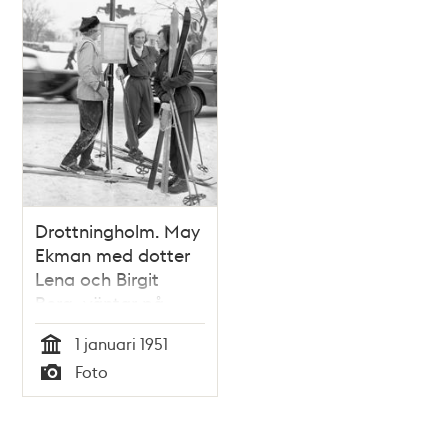
Drottningholm. May
Ekman med dotter
Lena och Birgit
Berg, väntar på
bussen utanför
1 januari 1951
Drottningholms
Tid
Foto
värdshus efter att
Typ
ha åkt skidor