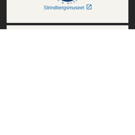
Strindbergsmuseet
Thielska Galleriet
Världskulturmuseerna