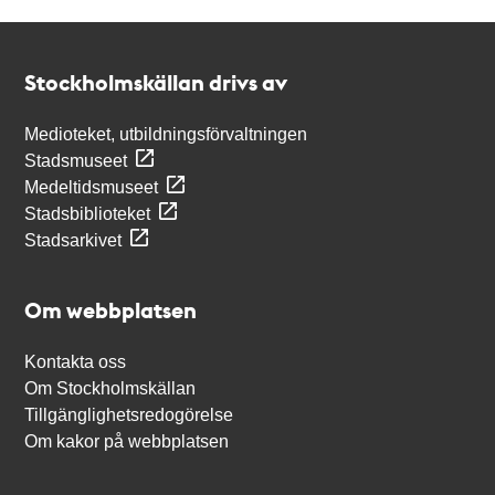
Kontakt
Stockholmskällan
Stockholmskällan drivs av
Medioteket, utbildningsförvaltningen
Stadsmuseet
Medeltidsmuseet
Stadsbiblioteket
Stadsarkivet
Om webbplatsen
Kontakta oss
Om Stockholmskällan
Tillgänglighetsredogörelse
Om kakor på webbplatsen