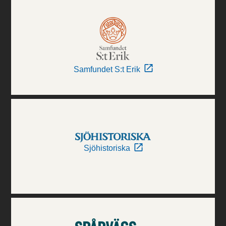
Samfundet S:t Erik
Sjöhistoriska