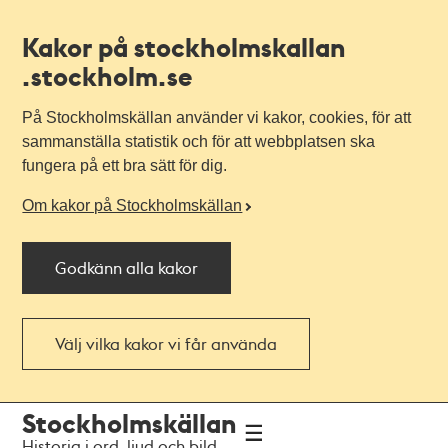
Kakor på stockholmskallan
.stockholm.se
På Stockholmskällan använder vi kakor, cookies, för att
sammanställa statistik och för att webbplatsen ska
fungera på ett bra sätt för dig.
Om kakor på Stockholmskällan
Godkänn alla kakor
Välj vilka kakor vi får använda
Till
Till
Stockholmskällan
navigationen
huvudinnehållet
Historia i ord, ljud och bild