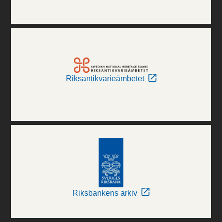
Riksantikvarieämbetet
Riksbankens arkiv