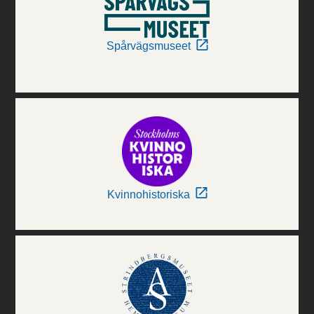
Spårvägsmuseet
Kvinnohistoriska