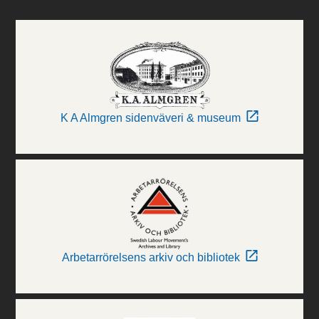
K A Almgren sidenväveri & museum
Arbetarrörelsens arkiv och bibliotek