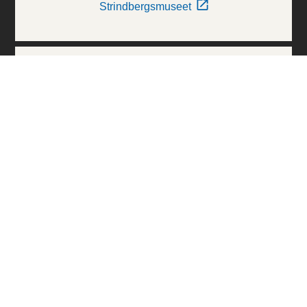
Strindbergsmuseet
Thielska Galleriet
Världskulturmuseerna