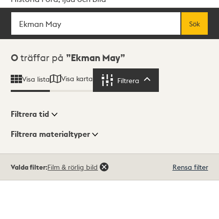
Sök
Fritextsök
Sök
Sökresultat
0
träffar på
Ekman May
Visa karta
Visa lista
Filtrera
Filtrera
Filtrera tid
Filtrera materialtyper
Visningsläge
Totalt
Valda filter:
Film & rörlig bild
Rensa filter
0
träffar
Lista
Karta