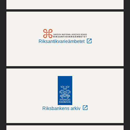
Riksantikvarieämbetet
Riksbankens arkiv