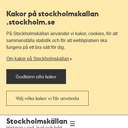
Kakor på stockholmskallan
.stockholm.se
På Stockholmskällan använder vi kakor, cookies, för att
sammanställa statistik och för att webbplatsen ska
fungera på ett bra sätt för dig.
Om kakor på Stockholmskällan
Godkänn alla kakor
Välj vilka kakor vi får använda
Till
Till
Stockholmskällan
navigationen
huvudinnehållet
Historia i ord, ljud och bild