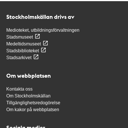
Kontakt
Stockholmskällan
Stockholmskällan drivs av
Medioteket, utbildningsförvaltningen
Stadsmuseet
Medeltidsmuseet
Stadsbiblioteket
Stadsarkivet
Om webbplatsen
Kontakta oss
Om Stockholmskällan
Tillgänglighetsredogörelse
Om kakor på webbplatsen
Sociala medier