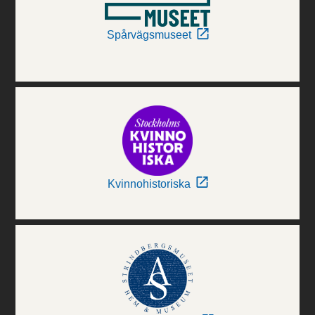
Spårvägsmuseet
Kvinnohistoriska