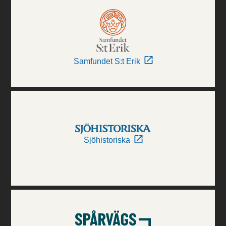
Samfundet S:t Erik
Sjöhistoriska