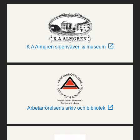
K A Almgren sidenväveri & museum
Arbetarrörelsens arkiv och bibliotek