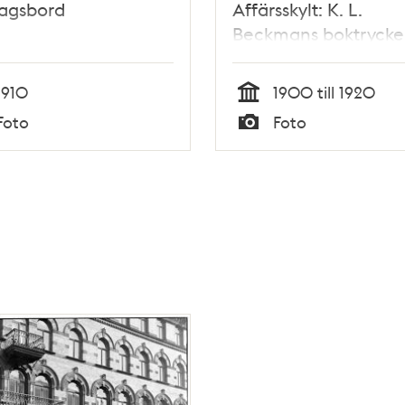
agsbord
Affärsskylt: K. L.
Beckmans boktrycker
och bokförlags-affär
1910
1900 till 1920
Tid
Foto
Foto
Typ