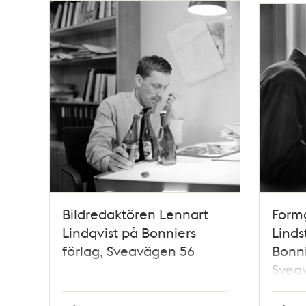
Bildredaktören Lennart
Form
Lindqvist på Bonniers
Linds
förlag, Sveavägen 56
Bonni
Svea