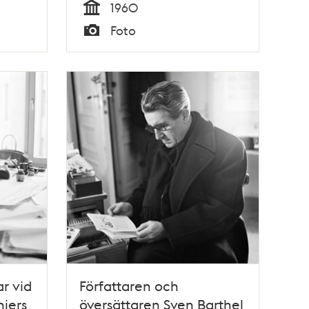
1960
Tid
Foto
Typ
r vid
Författaren och
niers
översättaren Sven Barthel