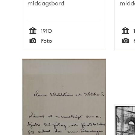
middagsbord
midd
1910
Tid
Tid
Foto
Typ
Typ