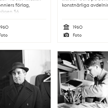
nniers förlag,
konstnärliga avdelni
vägen 56
1960
1960
Tid
Foto
Foto
Typ