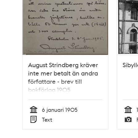
August Strindberg kräver
Sibyl
inte mer betalt än andra
författare - brev till
bokförlag 1905
6 januari 1905
Tid
Tid
Text
Typ
Typ