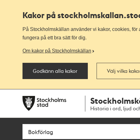
Kakor på stockholmskallan
.st
På Stockholmskällan använder vi kakor, cookies, för a
fungera på ett bra sätt för dig.
Om kakor på Stockholmskällan
Godkänn alla kakor
Välj vilka kak
Till
Till
Stockholmsk
navigationen
huvudinnehållet
Historia i ord, ljud oc
Sök
Fritextsök