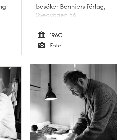
ng
besöker Bonniers förlag,
Sveavägen 56
1960
Tid
Foto
Typ