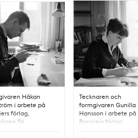
givaren Håkan
Tecknaren och
tröm i arbete på
formgivaren Gunilla
ers förlag,
Hansson i arbete på
vägen 56
Bonniers förlag,
Sveavägen 56