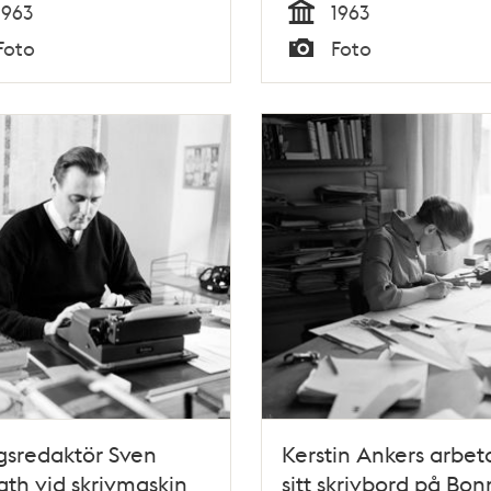
1963
1963
Tid
Foto
Foto
Typ
gsredaktör Sven
Kerstin Ankers arbeta
th vid skrivmaskin
sitt skrivbord på Bon