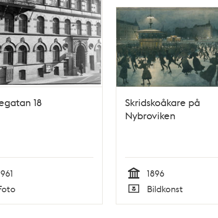
legatan 18
Skridskoåkare på
Nybroviken
1961
1896
Tid
Foto
Bildkonst
Typ