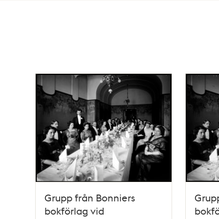
Totalt
136
träffar
Grupp från Bonniers
Grupp
bokförlag vid
bokfö