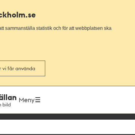
ockholm.se
tt sammanställa statistik och för att webbplatsen ska
or vi får använda
ällan
Meny
h bild