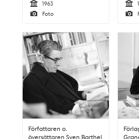
1963
Tid
Tid
Foto
Typ
Typ
Författaren o.
Förla
översättaren Sven Barthel
Grana