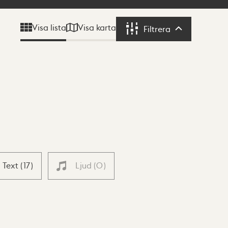
Visa karta
Visa lista
Filtrera
Filtrera
Text
(
17
)
Ljud
(
0
)