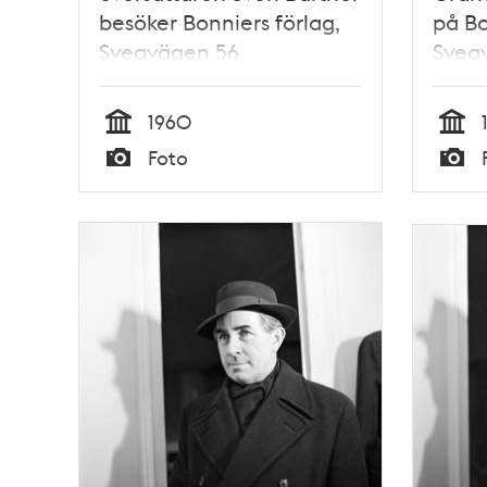
besöker Bonniers förlag,
på Bo
Sveavägen 56
Svea
1960
Tid
Tid
Foto
Typ
Typ