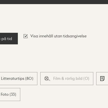
Visa innehåll utan tidsangivelse
a på tid
Litteraturtips
(
80
)
Film & rörlig bild
(
0
)
Foto
(
33
)