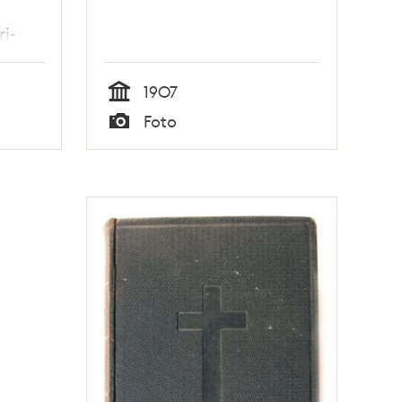
i-
1907
Tid
Foto
Typ