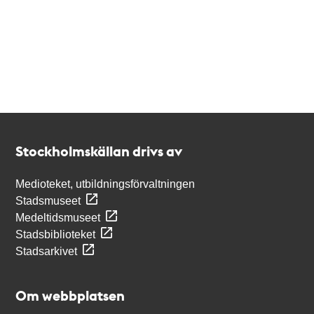
Kontakt
Stockholmskällan
Stockholmskällan drivs av
Medioteket, utbildningsförvaltningen
Stadsmuseet
Medeltidsmuseet
Stadsbiblioteket
Stadsarkivet
Om webbplatsen