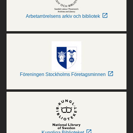
Arbetarrörelsens arkiv och bibliotek
Föreningen Stockholms Företagsminnen
Kungliga Biblioteket