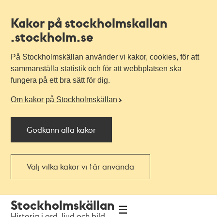
Kakor på stockholmskallan
.stockholm.se
På Stockholmskällan använder vi kakor, cookies, för att
sammanställa statistik och för att webbplatsen ska
fungera på ett bra sätt för dig.
Om kakor på Stockholmskällan
Godkänn alla kakor
Välj vilka kakor vi får använda
Till
Till
Stockholmskällan
navigationen
huvudinnehållet
Historia i ord, ljud och bild