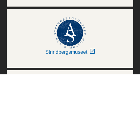
Strindbergsmuseet
Thielska Galleriet