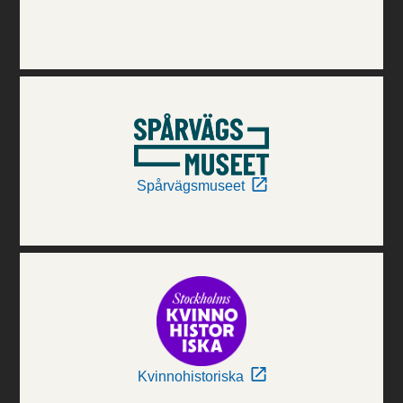
Spårvägsmuseet
Kvinnohistoriska