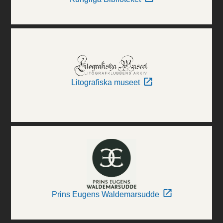
Litografiska museet
Prins Eugens Waldemarsudde