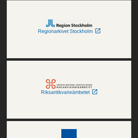
Regionarkivet Stockholm
Riksantikvarieämbetet