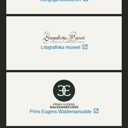
Litografiska museet
Prins Eugens Waldemarsudde