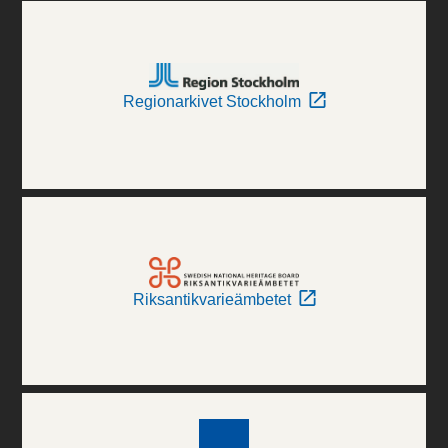
Regionarkivet Stockholm
Riksantikvarieämbetet