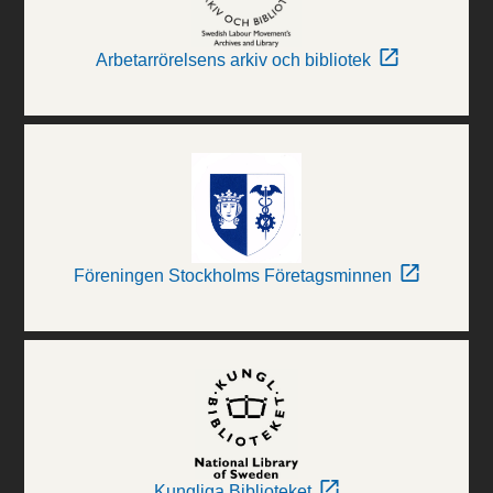
Arbetarrörelsens arkiv och bibliotek
Föreningen Stockholms Företagsminnen
Kungliga Biblioteket