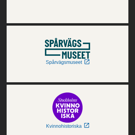
Spårvägsmuseet
Kvinnohistoriska