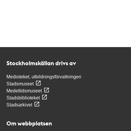
Kontakt
Stockholmskällan
Stockholmskällan drivs av
Medioteket, utbildningsförvaltningen
Stadsmuseet
Medeltidsmuseet
Stadsbiblioteket
Stadsarkivet
Om webbplatsen