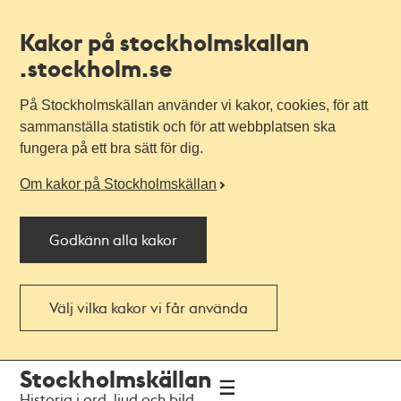
Kakor på stockholmskallan
.stockholm.se
På Stockholmskällan använder vi kakor, cookies, för att
sammanställa statistik och för att webbplatsen ska
fungera på ett bra sätt för dig.
Om kakor på Stockholmskällan
Godkänn alla kakor
Välj vilka kakor vi får använda
Till
Till
Stockholmskällan
navigationen
huvudinnehållet
Historia i ord, ljud och bild