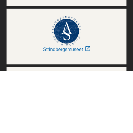
Strindbergsmuseet
Thielska Galleriet