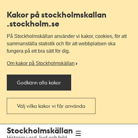
Kakor på stockholmskallan
.stockholm.se
På Stockholmskällan använder vi kakor, cookies, för att
sammanställa statistik och för att webbplatsen ska
fungera på ett bra sätt för dig.
Om kakor på Stockholmskällan
Godkänn alla kakor
Välj vilka kakor vi får använda
Till
Till
Stockholmskällan
navigationen
huvudinnehållet
Historia i ord, ljud och bild