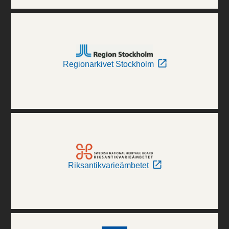
Regionarkivet Stockholm
Riksantikvarieämbetet