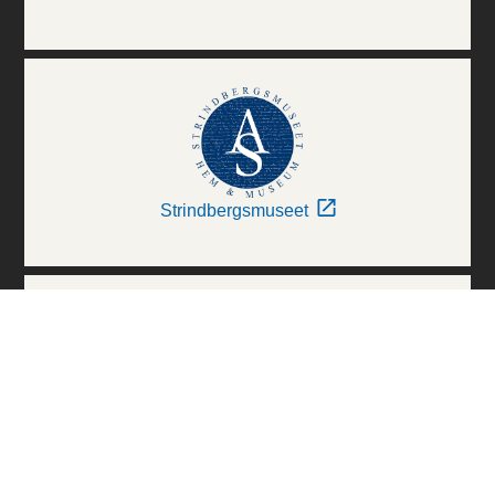
Strindbergsmuseet
Thielska Galleriet