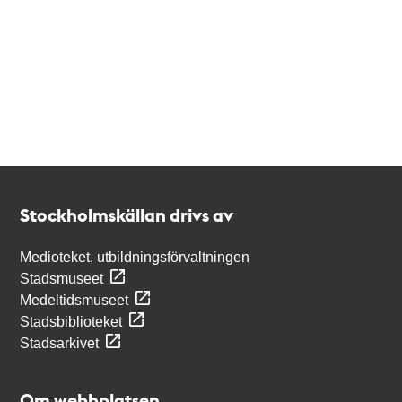
Kontakt
Stockholmskällan
Stockholmskällan drivs av
Medioteket, utbildningsförvaltningen
Stadsmuseet
Medeltidsmuseet
Stadsbiblioteket
Stadsarkivet
Om webbplatsen