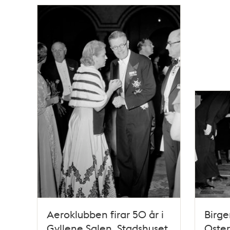
Aeroklubben firar 50 år i
Birge
Gyllene Salen, Stadshuset.
Oste