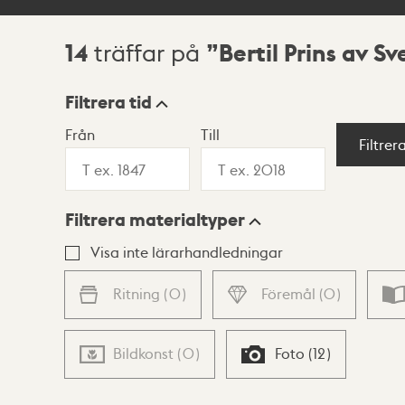
14
Bertil Prins av Sv
träffar på
Sökresultat
Filtrera tid
Från
Till
Visningsläge
Filtrer
Filtrera materialtyper
Lista
Karta
Visa inte lärarhandledningar
Ritning
(
0
)
Föremål
(
0
)
Bildkonst
(
0
)
Foto
(
12
)