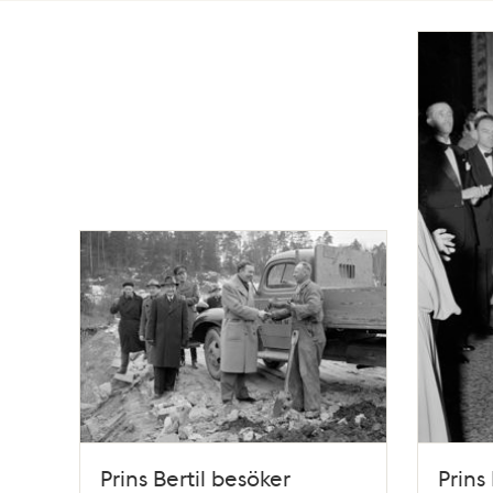
Totalt
14
träffar
Prins Bertil besöker
Prins 