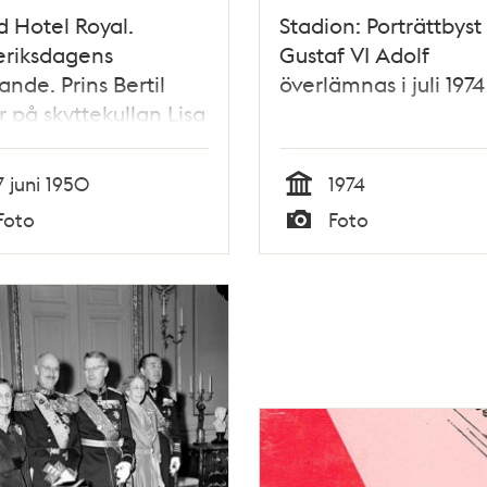
 Hotel Royal.
Stadion: Porträttbyst
eriksdagens
Gustaf VI Adolf
nde. Prins Bertil
överlämnas i juli 1974
r på skyttekullan Lisa
son
7 juni 1950
1974
Tid
Foto
Foto
Typ