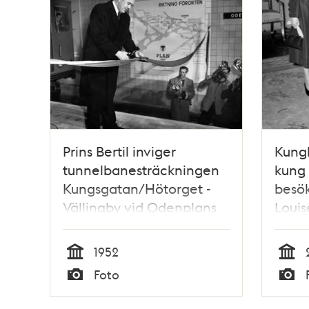
Prins Bertil inviger
Kungl
tunnelbanesträckningen
kung 
Kungsgatan/Hötorget -
besök
Vällingby vid Odenplans
Louis
tunnelbanestation genom
kung 
att klippa av det blågula
prins
1952
bandet framför
prins 
Tid
Tid
Foto
premiärtåget.
Typ
Typ