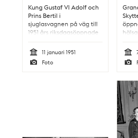
Kung Gustaf VI Adolf och
Grand
Prins Bertil i
Skytt
sjuglasvagnen på väg till
öppna
1951 års riksdagsöppnade
hälsa
Eriks
11 januari 1951
Tid
Tid
Foto
Typ
Typ