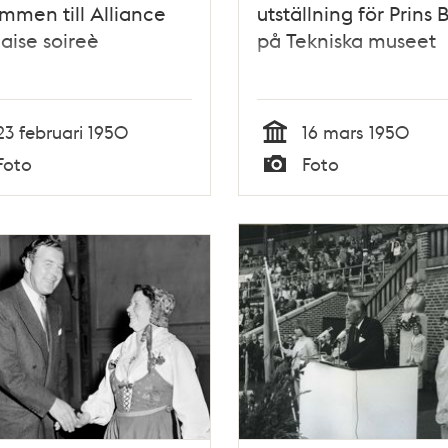
mmen till Alliance
utställning för Prins B
aise soireè
på Tekniska museet
23 februari 1950
16 mars 1950
Tid
Foto
Foto
Typ