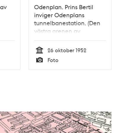
 av
Odenplan. Prins Bertil
inviger Odenplans
tunnelbanestation. (Den
västra grenen av
tunnelbanan invigs,
Kungsgatan/Hötorget -
26 oktober 1952
Vällingby, 1952-10-26)
Tid
Foto
Typ