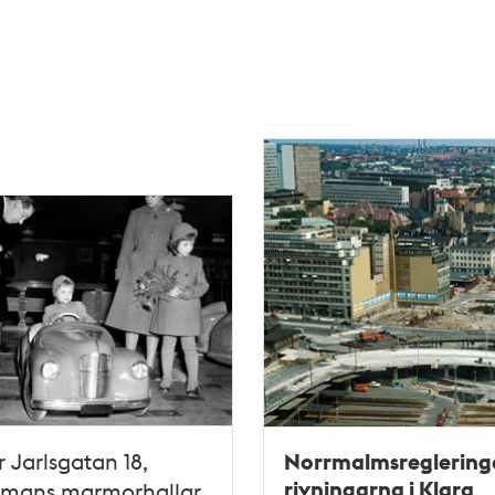
Norrmalmsregleringe
r Jarlsgatan 18,
rivningarna i Klara
rmans marmorhallar.