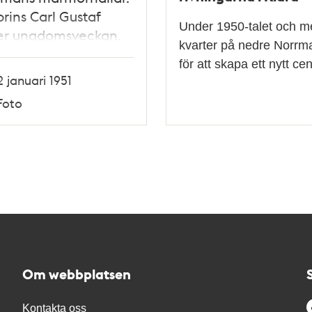
rins Carl Gustaf
Under 1950-talet och m
ger ungdomsveckan,
kvarter på nedre Norrmal
ndes i en Austin
för att skapa ett nytt 
bil. T.h. Prinsessan
2 januari 1951
tina.
Foto
Om webbplatsen
Kontakta oss