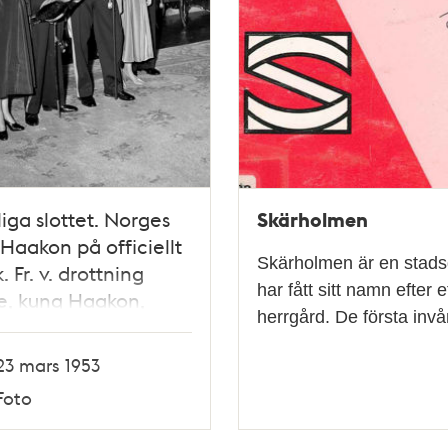
Skärholmen
iga slottet. Norges
Haakon på officiellt
Skärholmen är en stads
. Fr. v. drottning
har fått sitt namn efter
e, kung Haakon,
herrgård. De första inv
Gustaf VI Adolf,
essan Ingeborg och
23 mars 1953
Bertil
Foto