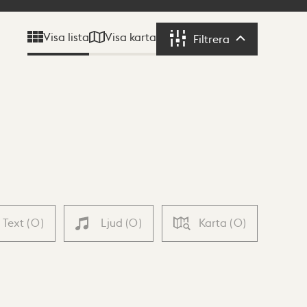
Visa karta
Visa lista
Filtrera
Filtrera
Text
(
0
)
Ljud
(
0
)
Karta
(
0
)