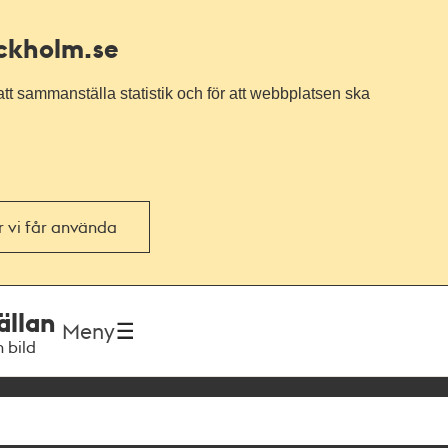
ockholm.se
tt sammanställa statistik och för att webbplatsen ska
or vi får använda
ällan
Meny
h bild