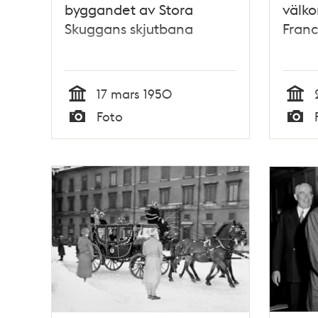
byggandet av Stora
välko
Skuggans skjutbana
Franc
17 mars 1950
Tid
Tid
Foto
Typ
Typ