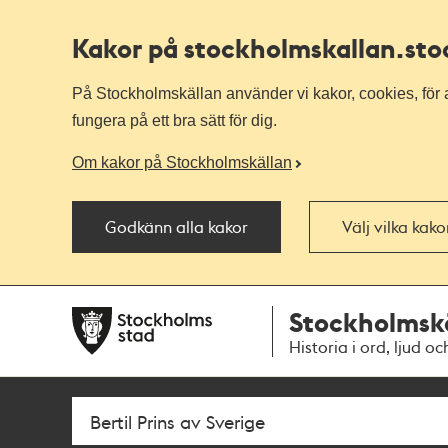
Kakor på stockholmskallan
.st
På Stockholmskällan använder vi kakor, cookies, för a
fungera på ett bra sätt för dig.
Om kakor på Stockholmskällan
Godkänn alla kakor
Välj vilka kak
Till
Till
Stockholmsk
navigationen
huvudinnehållet
Historia i ord, ljud oc
Sök
Fritextsök