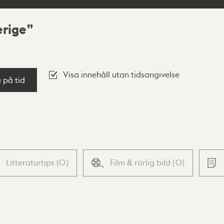
erige
Visa innehåll utan tidsangivelse
a på tid
Litteraturtips
(
0
)
Film & rörlig bild
(
0
)