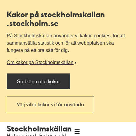
Kakor på stockholmskallan
.stockholm.se
På Stockholmskällan använder vi kakor, cookies, för att
sammanställa statistik och för att webbplatsen ska
fungera på ett bra sätt för dig.
Om kakor på Stockholmskällan
Godkänn alla kakor
Välj vilka kakor vi får använda
Till
Till
Stockholmskällan
navigationen
huvudinnehållet
Historia i ord, ljud och bild