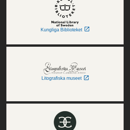
Kungliga Biblioteket
Litografiska museet