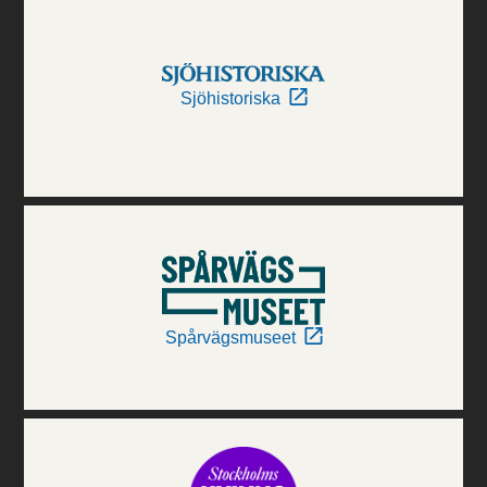
Sjöhistoriska
Spårvägsmuseet