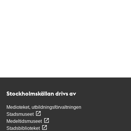
Kontakt
Stockholmskällan
Stockholmskällan drivs av
Medioteket, utbildningsförvaltningen
Stadsmuseet
Medeltidsmuseet
Stadsbiblioteket