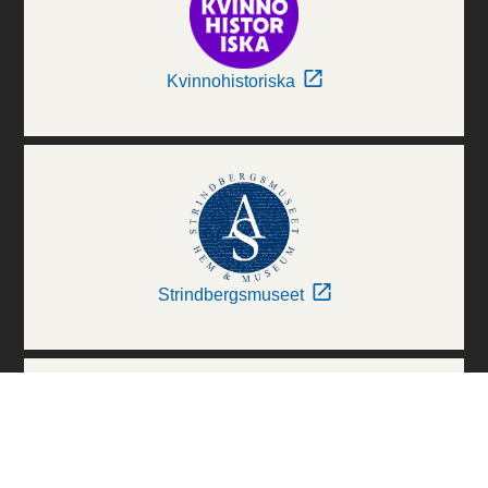
Kvinnohistoriska
Strindbergsmuseet