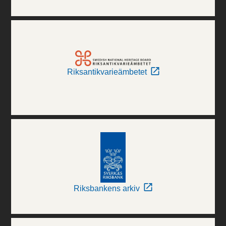
Riksantikvarieämbetet
Riksbankens arkiv