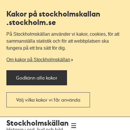
Kakor på stockholmskallan
.stockholm.se
På Stockholmskällan använder vi kakor, cookies, för att
sammanställa statistik och för att webbplatsen ska
fungera på ett bra sätt för dig.
Om kakor på Stockholmskällan
Godkänn alla kakor
Välj vilka kakor vi får använda
Till
Till
Stockholmskällan
navigationen
huvudinnehållet
Historia i ord, ljud och bild