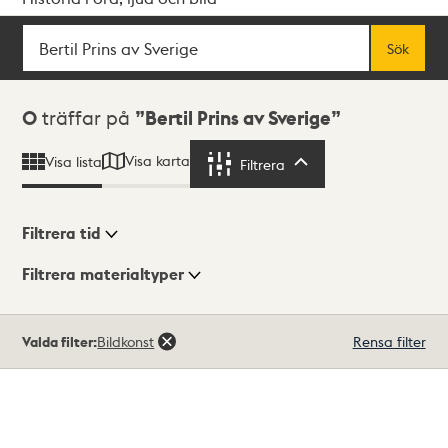
Sök
Fritextsök
Sök
Sökresultat
0
träffar på
Bertil Prins av Sverige
Visa karta
Visa lista
Filtrera
Filtrera
Filtrera tid
Filtrera materialtyper
Visningsläge
Totalt
Valda filter:
Bildkonst
Rensa filter
0
träffar
Lista
Karta