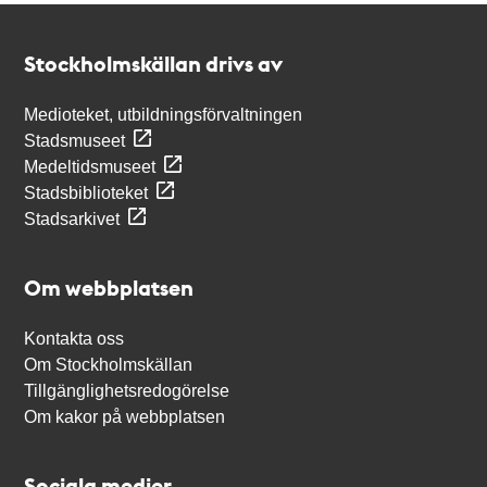
Kontakt
Stockholmskällan
Stockholmskällan drivs av
Medioteket, utbildningsförvaltningen
Stadsmuseet
Medeltidsmuseet
Stadsbiblioteket
Stadsarkivet
Om webbplatsen
Kontakta oss
Om Stockholmskällan
Tillgänglighetsredogörelse
Om kakor på webbplatsen
Sociala medier