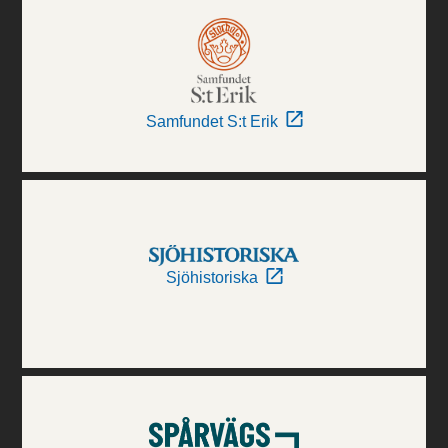
Samfundet S:t Erik
Sjöhistoriska