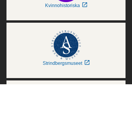
Kvinnohistoriska
Strindbergsmuseet
Thielska Galleriet