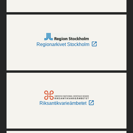
Regionarkivet Stockholm
Riksantikvarieämbetet