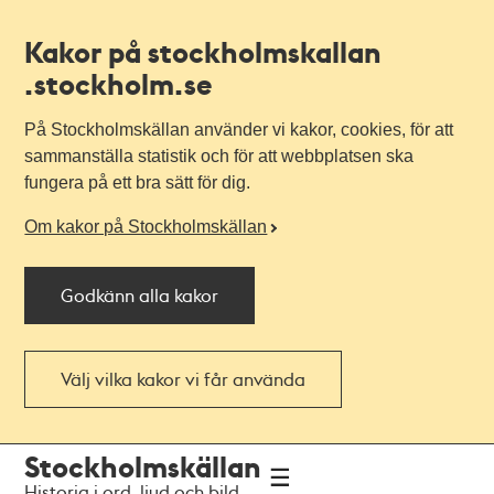
Kakor på stockholmskallan
.stockholm.se
På Stockholmskällan använder vi kakor, cookies, för att
sammanställa statistik och för att webbplatsen ska
fungera på ett bra sätt för dig.
Om kakor på Stockholmskällan
Godkänn alla kakor
Välj vilka kakor vi får använda
Till
Till
Stockholmskällan
navigationen
huvudinnehållet
Historia i ord, ljud och bild