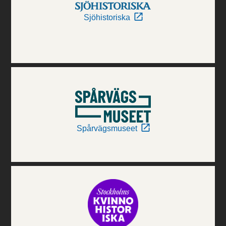
Sjöhistoriska
Spårvägsmuseet