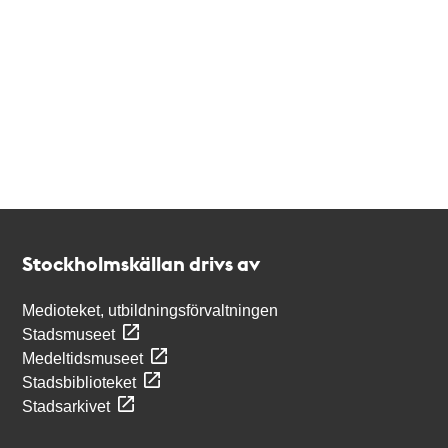
Kontakt
Stockholmskällan
Stockholmskällan drivs av
Medioteket, utbildningsförvaltningen
Stadsmuseet
Medeltidsmuseet
Stadsbiblioteket
Stadsarkivet