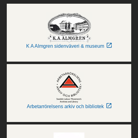
K A Almgren sidenväveri & museum
Arbetarrörelsens arkiv och bibliotek