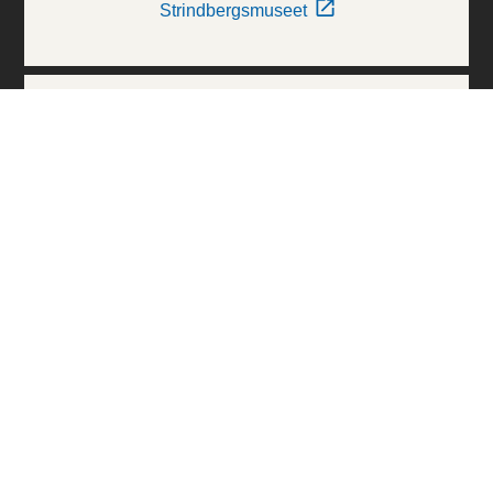
Strindbergsmuseet
Thielska Galleriet
Världskulturmuseerna