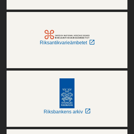
Riksantikvarieämbetet
Riksbankens arkiv