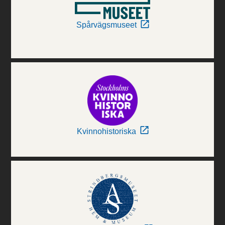
Spårvägsmuseet
Kvinnohistoriska