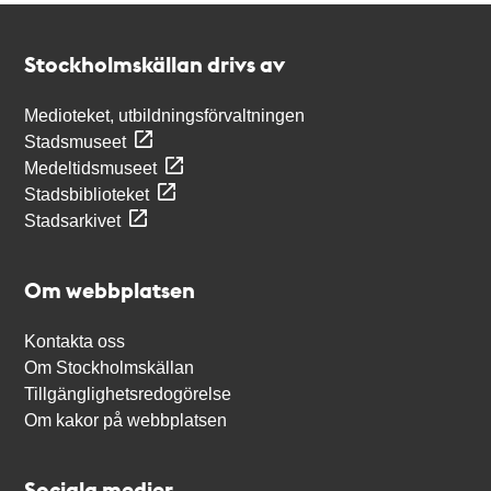
Kontakt
Stockholmskällan
Stockholmskällan drivs av
Medioteket, utbildningsförvaltningen
Stadsmuseet
Medeltidsmuseet
Stadsbiblioteket
Stadsarkivet
Om webbplatsen
Kontakta oss
Om Stockholmskällan
Tillgänglighetsredogörelse
Om kakor på webbplatsen
Sociala medier