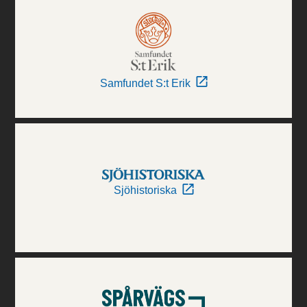
Samfundet S:t Erik
Sjöhistoriska