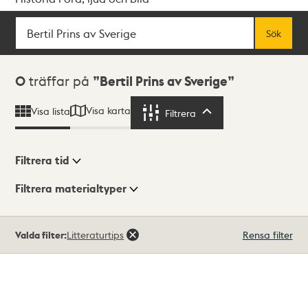
Sök
Fritextsök
Sök
Sökresultat
0
träffar på
Bertil Prins av Sverige
Visa karta
Visa lista
Filtrera
Filtrera
Filtrera tid
Filtrera materialtyper
Visningsläge
Totalt
Valda filter:
Litteraturtips
Rensa filter
0
träffar
Lista
Karta