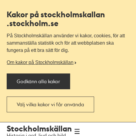
Kakor på stockholmskallan
.stockholm.se
På Stockholmskällan använder vi kakor, cookies, för att
sammanställa statistik och för att webbplatsen ska
fungera på ett bra sätt för dig.
Om kakor på Stockholmskällan
Godkänn alla kakor
Välj vilka kakor vi får använda
Till
Till
Stockholmskällan
navigationen
huvudinnehållet
Historia i ord, ljud och bild