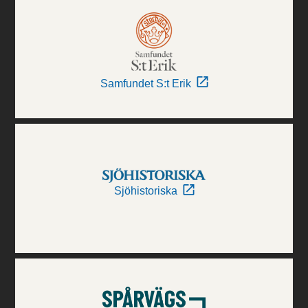
Samfundet S:t Erik
Sjöhistoriska