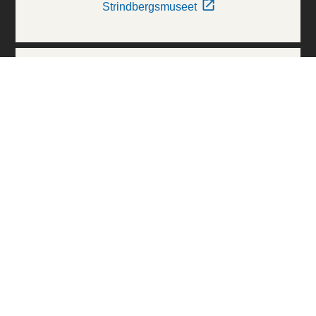
Strindbergsmuseet
Thielska Galleriet
Världskulturmuseerna