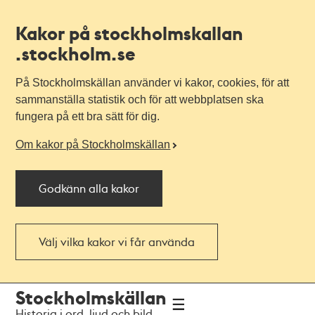
Kakor på stockholmskallan
.stockholm.se
På Stockholmskällan använder vi kakor, cookies, för att
sammanställa statistik och för att webbplatsen ska
fungera på ett bra sätt för dig.
Om kakor på Stockholmskällan
Godkänn alla kakor
Välj vilka kakor vi får använda
Till
Till
Stockholmskällan
navigationen
huvudinnehållet
Historia i ord, ljud och bild