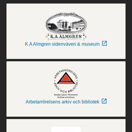
K A Almgren sidenväveri & museum
Arbetarrörelsens arkiv och bibliotek