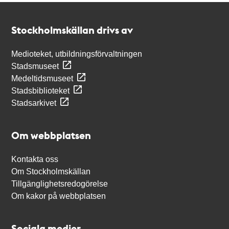
Kontakt
Stockholmskällan
Stockholmskällan drivs av
Medioteket, utbildningsförvaltningen
Stadsmuseet
Medeltidsmuseet
Stadsbiblioteket
Stadsarkivet
Om webbplatsen
Kontakta oss
Om Stockholmskällan
Tillgänglighetsredogörelse
Om kakor på webbplatsen
Sociala medier