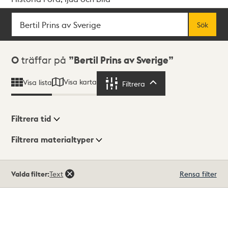
Sök
Fritextsök
Sök
Sökresultat
0
träffar på
Bertil Prins av Sverige
Visa karta
Visa lista
Filtrera
Filtrera
Filtrera tid
Filtrera materialtyper
Visningsläge
Totalt
Valda filter:
Text
Rensa filter
0
träffar
Lista
Karta