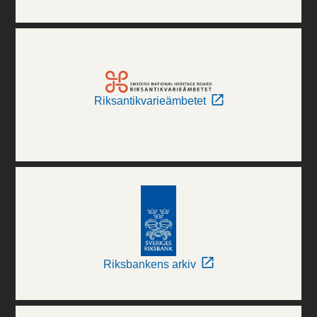
Riksantikvarieämbetet
Riksbankens arkiv