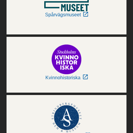
Spårvägsmuseet
Kvinnohistoriska