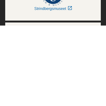
Strindbergsmuseet
Thielska Galleriet
Världskulturmuseerna