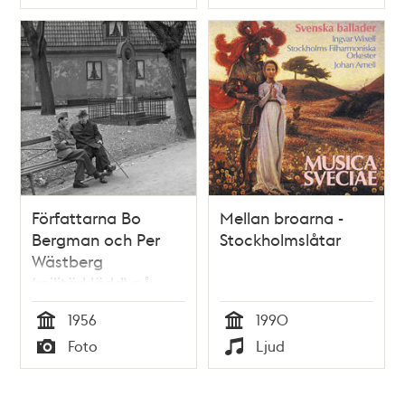
Typ
Typ
Författarna Bo
Mellan broarna -
Bergman och Per
Stockholmslåtar
Wästberg
(militärklädd) på
Klara kyrkogård.
1956
1990
Gravstenen över
Tid
Tid
Foto
Ljud
Anna-Maria
Typ
Typ
Lenngren i
bakgrunden