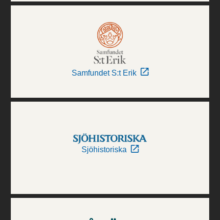
Samfundet S:t Erik
Sjöhistoriska