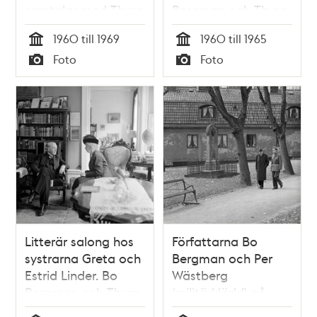
samtalar med Thyra
Bergman och Thyra
Klinckowström
Klinkowström
1960 till 1969
1960 till 1965
samtalar
Tid
Tid
Foto
Foto
Typ
Typ
Litterär salong hos
Författarna Bo
systrarna Greta och
Bergman och Per
Estrid Linder. Bo
Wästberg
Bergman och Thyra
(militärklädd) på
Klinkowström
Klara kyrkogård vid