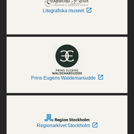
Litografiska museet
Prins Eugens Waldemarsudde
Regionarkivet Stockholm