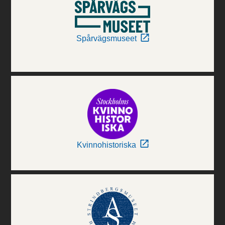
Spårvägsmuseet
Kvinnohistoriska