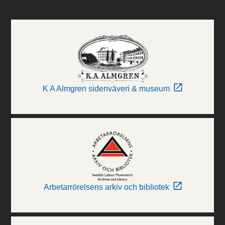
K A Almgren sidenväveri & museum
Arbetarrörelsens arkiv och bibliotek