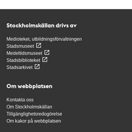
Kontakt
Stockholmskällan
Stockholmskällan drivs av
Medioteket, utbildningsförvaltningen
Stadsmuseet
Medeltidsmuseet
Stadsbiblioteket
Stadsarkivet
Om webbplatsen
Kontakta oss
Om Stockholmskällan
Tillgänglighetsredogörelse
Om kakor på webbplatsen