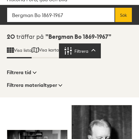
Sök
Fritextsök
Sök
Sökresultat
20
träffar på
Bergman Bo 1869-1967
Visa karta
Visa lista
Filtrera
Filtrera
Filtrera tid
Filtrera materialtyper
Visningsläge
Totalt
20
träffar
Lista
Karta