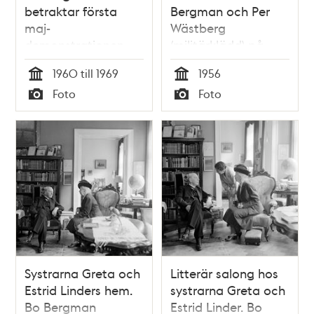
betraktar första
Bergman och Per
maj-
Wästberg
demonstrationen
(militärklädd) på
vid Valhallavägen
Klara kyrkogård
1960 till 1969
1956
Tid
Tid
Foto
Foto
Typ
Typ
Systrarna Greta och
Litterär salong hos
Estrid Linders hem.
systrarna Greta och
Bo Bergman
Estrid Linder. Bo