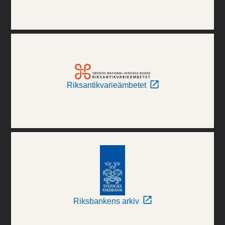
Riksantikvarieämbetet
Riksbankens arkiv