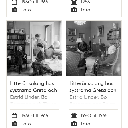
1960 till 1965
1956
samtalar
gravstenen över
Tid
Tid
Foto
Foto
Anna-Maria
Typ
Typ
Lenngren
Litterär salong hos
Litterär salong hos
systrarna Greta och
systrarna Greta och
Estrid Linder. Bo
Estrid Linder. Bo
Bergman och Thyra
Bergman och Thyra
Klinkowström
Klinkowström
1960 till 1965
1960 till 1965
samtalar
samtalar
Tid
Tid
Foto
Foto