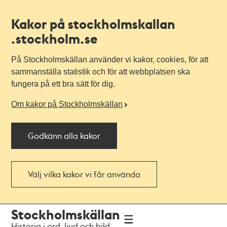
Kakor på stockholmskallan
.stockholm.se
På Stockholmskällan använder vi kakor, cookies, för att
sammanställa statistik och för att webbplatsen ska
fungera på ett bra sätt för dig.
Om kakor på Stockholmskällan
Godkänn alla kakor
Välj vilka kakor vi får använda
Till
Till
Stockholmskällan
navigationen
huvudinnehållet
Historia i ord, ljud och bild