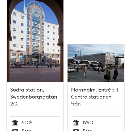
Södra station,
Norrmalm. Entré till
Swedenborgsgatan
Centralstationen
20.
från
Klarabergsviadukten.
I bakgrunden
2012
1990
postterminalen
Tid
Tid
Foto
Foto