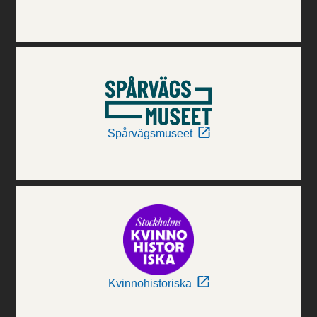
Spårvägsmuseet
Kvinnohistoriska