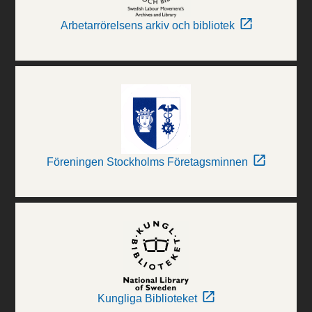
Arbetarrörelsens arkiv och bibliotek
Föreningen Stockholms Företagsminnen
Kungliga Biblioteket