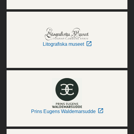
Litografiska museet
Prins Eugens Waldemarsudde