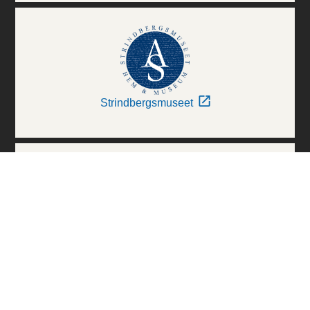
Strindbergsmuseet
Thielska Galleriet