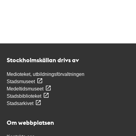
Kontakt
Stockholmskällan
Stockholmskällan drivs av
Medioteket, utbildningsförvaltningen
Stadsmuseet
Medeltidsmuseet
Stadsbiblioteket
Stadsarkivet
Om webbplatsen