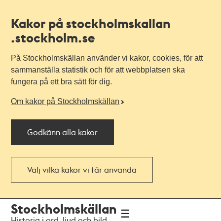
Kakor på stockholmskallan
.stockholm.se
På Stockholmskällan använder vi kakor, cookies, för att
sammanställa statistik och för att webbplatsen ska
fungera på ett bra sätt för dig.
Om kakor på Stockholmskällan
Godkänn alla kakor
Välj vilka kakor vi får använda
Till
Till
Stockholmskällan
navigationen
huvudinnehållet
Historia i ord, ljud och bild