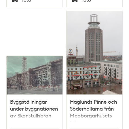
Stockholm - Klara.
Typ
Typ
Byggställningar
Haglunds Pinne och
under byggnationen
Söderhallarna från
av Skanstullsbron
Medborgarhusets
tak.