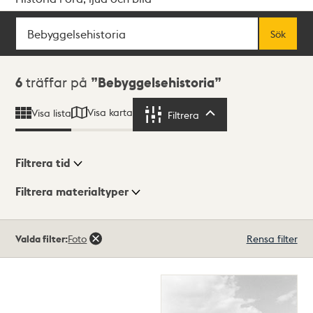
Sök
Fritextsök
Sök
Sökresultat
6
träffar på
Bebyggelsehistoria
Visa karta
Visa lista
Filtrera
Filtrera
Filtrera tid
Filtrera materialtyper
Visningsläge
Totalt
Valda filter:
Foto
Rensa filter
6
träffar
Lista
Karta