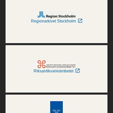
Regionarkivet Stockholm
Riksantikvarieämbetet