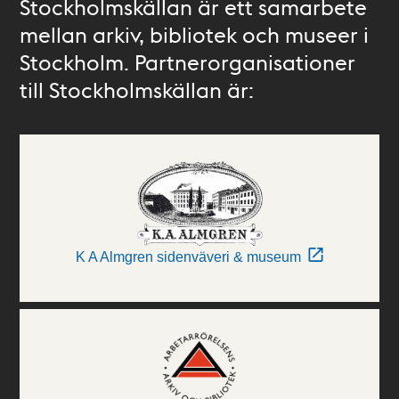
Stockholmskällan är ett samarbete
mellan arkiv, bibliotek och museer i
Stockholm. Partnerorganisationer
till Stockholmskällan är:
K A Almgren sidenväveri & museum