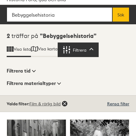
Sök
Fritextsök
Sök
Sökresultat
2
träffar på
Bebyggelsehistoria
Visa karta
Visa lista
Filtrera
Filtrera
Filtrera tid
Filtrera materialtyper
Visningsläge
Totalt
Valda filter:
Film & rörlig bild
Rensa filter
2
träffar
Lista
Karta