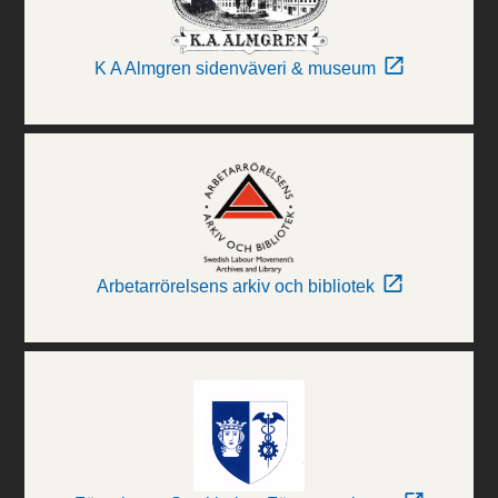
K A Almgren sidenväveri & museum
Arbetarrörelsens arkiv och bibliotek