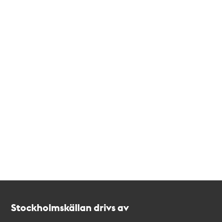
Kontakt
Stockholmskällan
Stockholmskällan drivs av