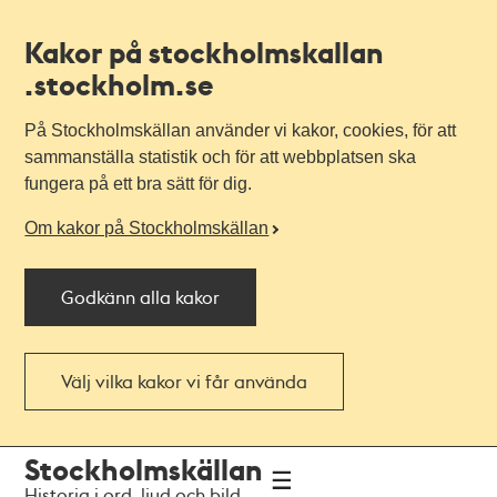
Kakor på stockholmskallan
.stockholm.se
På Stockholmskällan använder vi kakor, cookies, för att
sammanställa statistik och för att webbplatsen ska
fungera på ett bra sätt för dig.
Om kakor på Stockholmskällan
Godkänn alla kakor
Välj vilka kakor vi får använda
Till
Till
Stockholmskällan
navigationen
huvudinnehållet
Historia i ord, ljud och bild