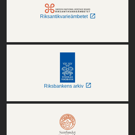
Riksantikvarieämbetet
Riksbankens arkiv