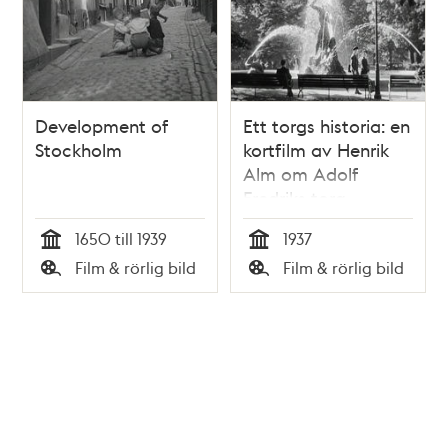
Development of
Ett torgs historia: en
Stockholm
kortfilm av Henrik
Alm om Adolf
Fredriks torg
(Mariatorget)
1650 till 1939
1937
Tid
Tid
Film & rörlig bild
Film & rörlig bild
Typ
Typ