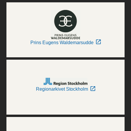
Prins Eugens Waldemarsudde
Regionarkivet Stockholm