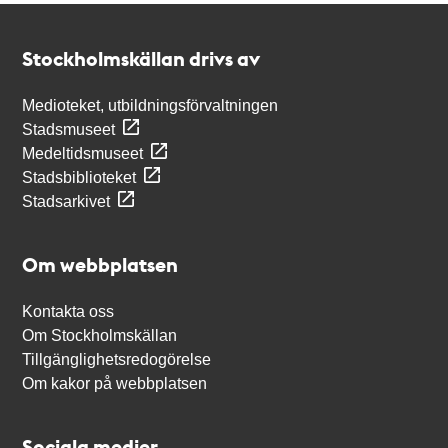
Kontakt
Stockholmskällan
Stockholmskällan drivs av
Medioteket, utbildningsförvaltningen
Stadsmuseet
Medeltidsmuseet
Stadsbiblioteket
Stadsarkivet
Om webbplatsen
Kontakta oss
Om Stockholmskällan
Tillgänglighetsredogörelse
Om kakor på webbplatsen
Sociala medier