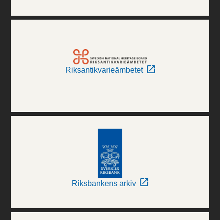
Riksantikvarieämbetet
Riksbankens arkiv