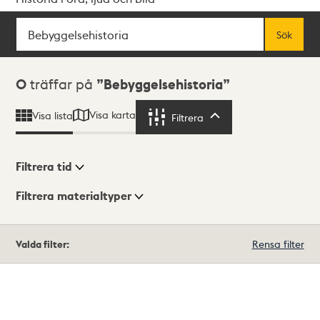
Sök
Fritextsök
Sök
Sökresultat
0
träffar på
Bebyggelsehistoria
Visa karta
Visa lista
Filtrera
Filtrera
Filtrera tid
Filtrera materialtyper
Visningsläge
Totalt
Valda filter:
Rensa filter
0
träffar
Lista
Karta