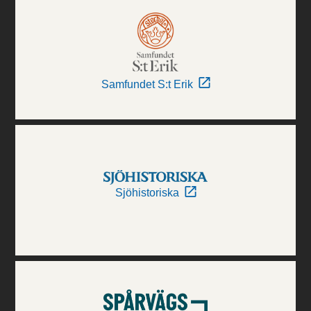
Samfundet S:t Erik
Sjöhistoriska