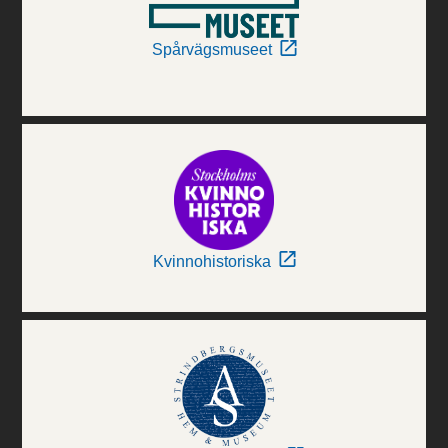
Spårvägsmuseet
Kvinnohistoriska