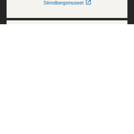
Strindbergsmuseet
Thielska Galleriet
Världskulturmuseerna