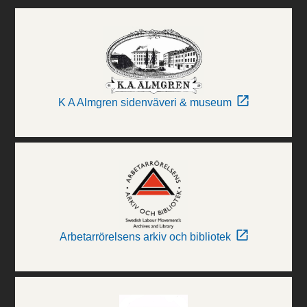
K A Almgren sidenväveri & museum
Arbetarrörelsens arkiv och bibliotek