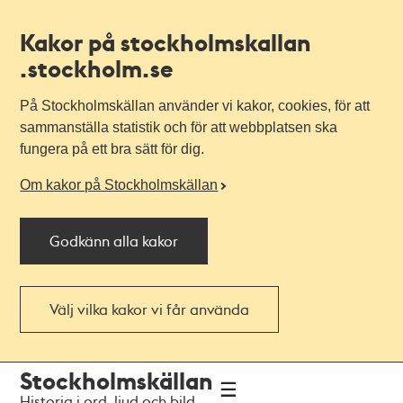
Kakor på stockholmskallan
.stockholm.se
På Stockholmskällan använder vi kakor, cookies, för att
sammanställa statistik och för att webbplatsen ska
fungera på ett bra sätt för dig.
Om kakor på Stockholmskällan
Godkänn alla kakor
Välj vilka kakor vi får använda
Till
Till
Stockholmskällan
navigationen
huvudinnehållet
Historia i ord, ljud och bild