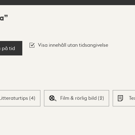
ia
Visa innehåll utan tidsangivelse
a på tid
Litteraturtips
(
4
)
Film & rörlig bild
(
2
)
Te