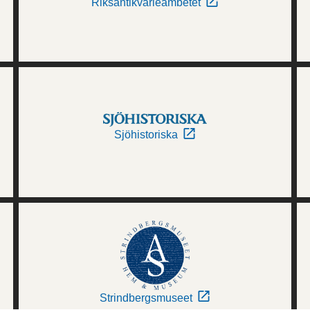
Riksantikvarieämbetet
Sjöhistoriska
Strindbergsmuseet