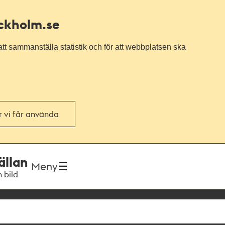
ockholm.se
tt sammanställa statistik och för att webbplatsen ska
or vi får använda
ällan
Meny
h bild