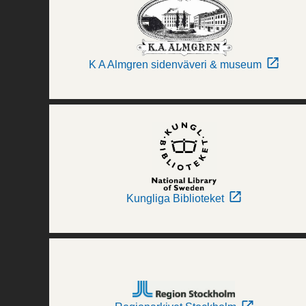
K A Almgren sidenväveri & museum
Kungliga Biblioteket