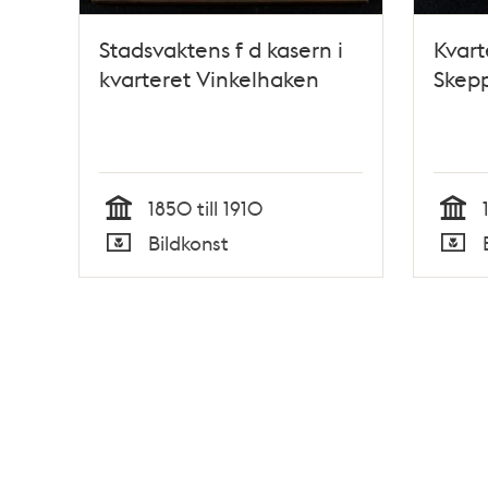
Stadsvaktens f d kasern i
Kvart
kvarteret Vinkelhaken
Skep
1850 till 1910
Tid
Tid
Bildkonst
Typ
Typ