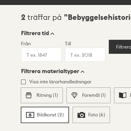
2
Bebyggelsehistor
träffar på
Sökresultat
Filtrera tid
Från
Till
Visningsläge
Filtrer
Filtrera materialtyper
Lista
Karta
Visa inte lärarhandledningar
Ritning
(
1
)
Föremål
(
1
)
Bildkonst
(
2
)
Foto
(
6
)