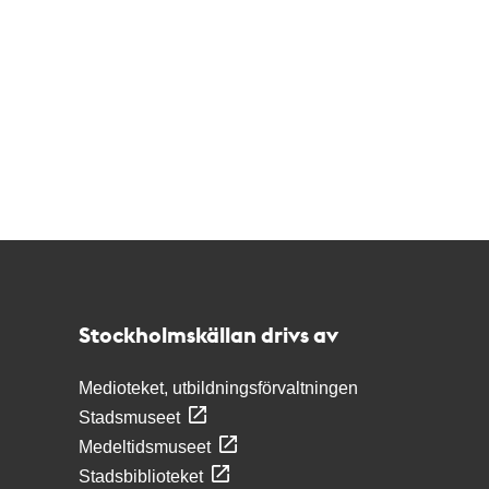
Kontakt
Stockholmskällan
Stockholmskällan drivs av
Medioteket, utbildningsförvaltningen
Stadsmuseet
Medeltidsmuseet
Stadsbiblioteket