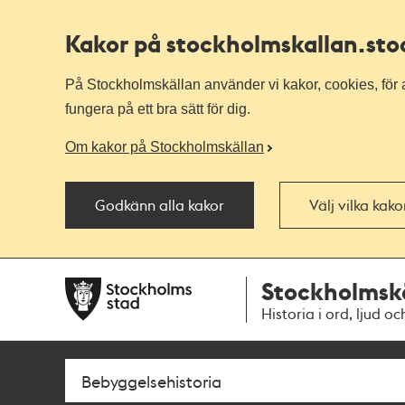
Kakor på stockholmskallan
.st
På Stockholmskällan använder vi kakor, cookies, för a
fungera på ett bra sätt för dig.
Om kakor på Stockholmskällan
Godkänn alla kakor
Välj vilka kak
Till
Till
Stockholmsk
navigationen
huvudinnehållet
Historia i ord, ljud oc
Sök
Fritextsök