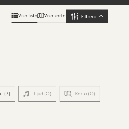
Visa karta
Visa lista
Filtrera
Filtrera
xt
(
7
)
Ljud
(
0
)
Karta
(
0
)