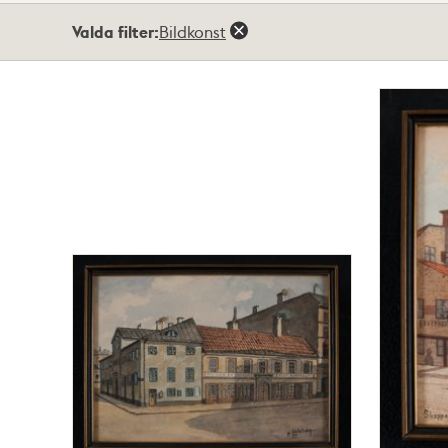
Totalt
Valda filter:
Bildkonst
2
träffar