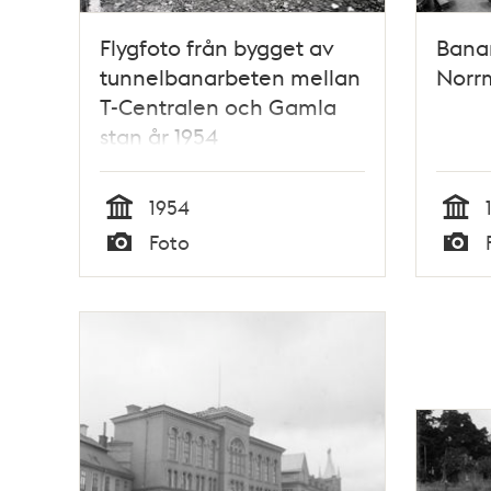
Flygfoto från bygget av
Bana
tunnelbanarbeten mellan
Norr
T-Centralen och Gamla
stan år 1954
1954
Tid
Tid
Foto
Typ
Typ