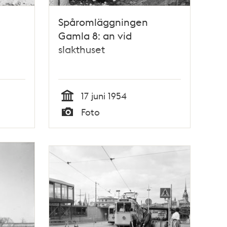
Spåromläggningen
Gamla 8: an vid
slakthuset
17 juni 1954
Tid
Foto
Typ