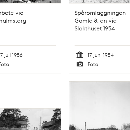
rbete vid
Spåromläggningen
malmstorg
Gamla 8: an vid
Slakthuset 1954
17 juli 1956
17 juni 1954
Tid
Foto
Foto
Typ