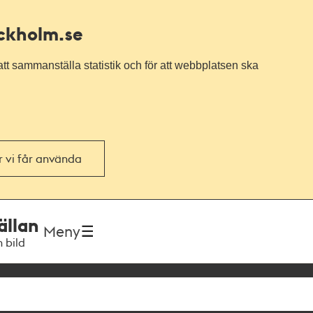
ockholm.se
tt sammanställa statistik och för att webbplatsen ska
or vi får använda
ällan
Meny
h bild