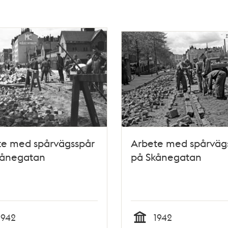
te med spårvägsspår
Arbete med spårväg
kånegatan
på Skånegatan
1942
1942