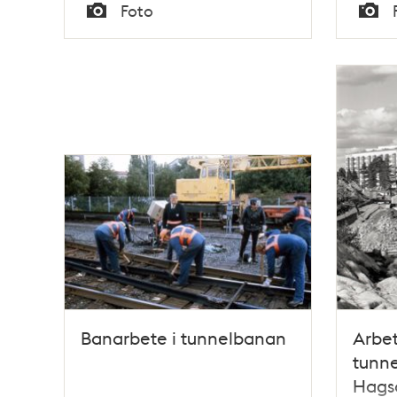
Tid
Tid
Foto
Typ
Typ
Banarbete i tunnelbanan
Arbet
tunne
Hagsä