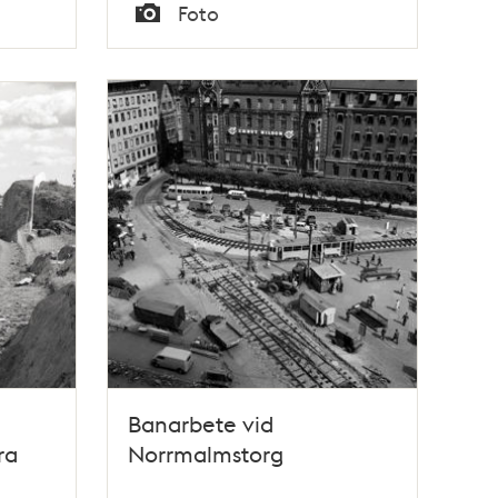
Tid
Foto
Typ
Banarbete vid
ra
Norrmalmstorg