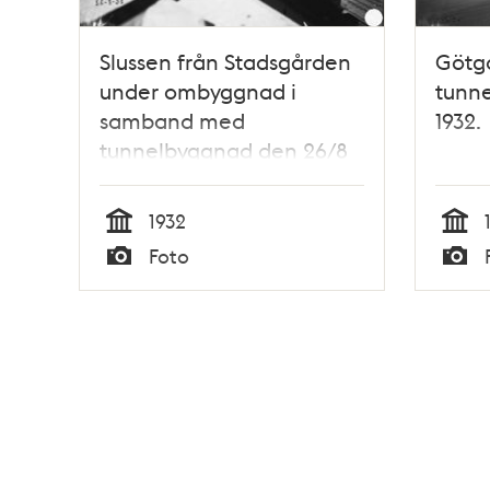
Slussen från Stadsgården
Götg
under ombyggnad i
tunn
samband med
1932.
tunnelbyggnad den 26/8
1932
1932
Tid
Tid
Foto
Typ
Typ