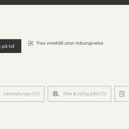
Visa innehåll utan tidsangivelse
a på tid
Litteraturtips
(
0
)
Film & rörlig bild
(
0
)