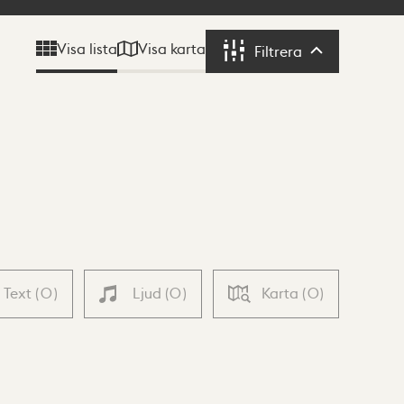
Visa karta
Visa lista
Filtrera
Filtrera
Text
(
0
)
Ljud
(
0
)
Karta
(
0
)