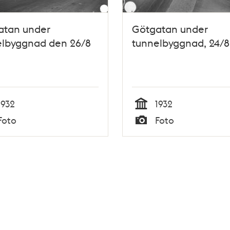
atan under
Götgatan under
elbyggnad den 26/8
tunnelbyggnad, 24/8 
1932
1932
Tid
Foto
Foto
Typ