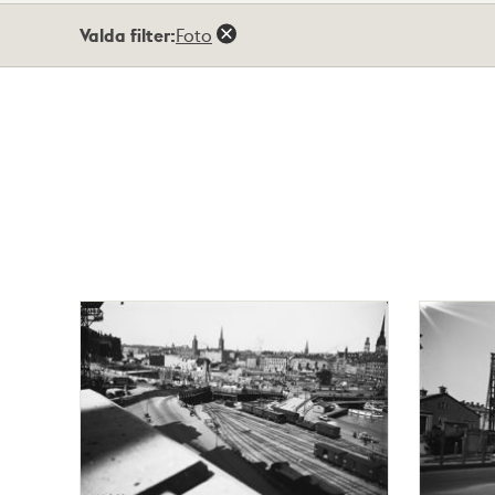
Totalt
Valda filter:
Foto
21
träffar