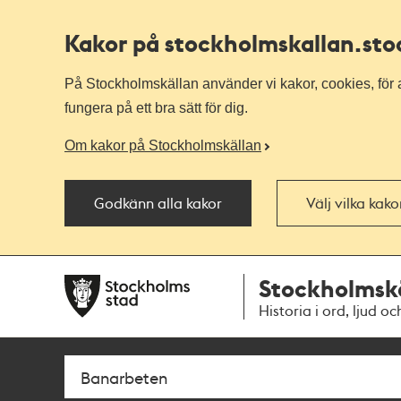
Kakor på stockholmskallan
.st
På Stockholmskällan använder vi kakor, cookies, för a
fungera på ett bra sätt för dig.
Om kakor på Stockholmskällan
Godkänn alla kakor
Välj vilka kak
Till
Till
Stockholmsk
navigationen
huvudinnehållet
Historia i ord, ljud oc
Sök
Fritextsök