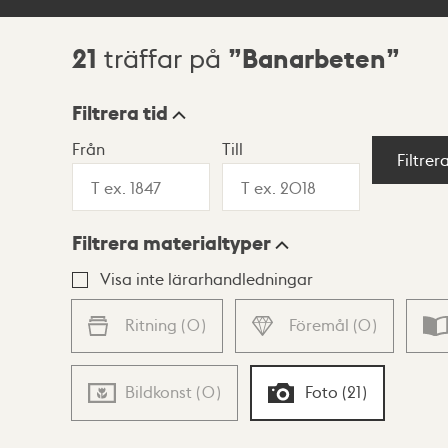
21
Banarbeten
träffar på
Sökresultat
Filtrera tid
Från
Till
Visningsläge
Filtrer
Filtrera materialtyper
Lista
Karta
Visa inte lärarhandledningar
Ritning
(
0
)
Föremål
(
0
)
Bildkonst
(
0
)
Foto
(
21
)