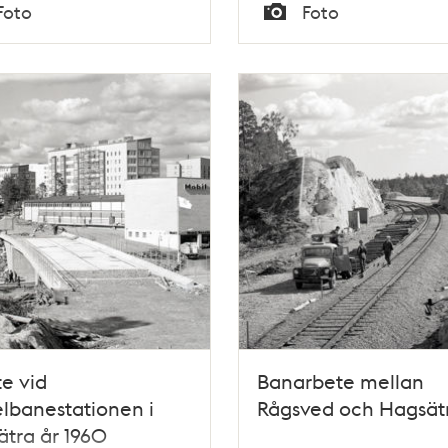
Tid
Foto
Foto
Typ
e vid
Banarbete mellan
lbanestationen i
Rågsved och Hagsät
tra år 1960