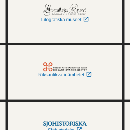
Litografiska museet
Riksantikvarieämbetet