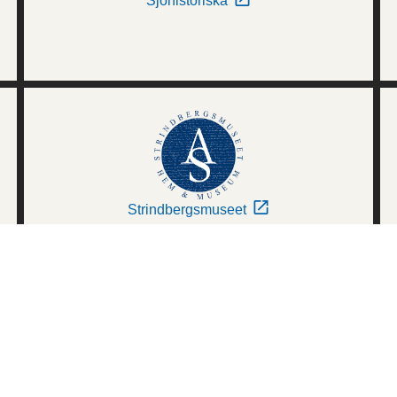
Sjöhistoriska
Strindbergsmuseet