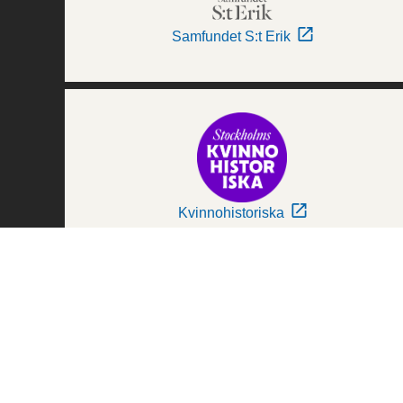
Samfundet S:t Erik
Kvinnohistoriska
Världskulturmuseerna