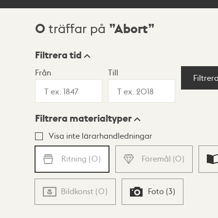
0
Abort
träffar på
Sökresultat
Filtrera tid
Från
Till
Visningsläge
Filtrer
Filtrera materialtyper
Lista
Karta
Visa inte lärarhandledningar
Ritning
(
0
)
Föremål
(
0
)
Bildkonst
(
0
)
Foto
(
3
)