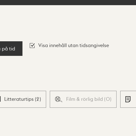
Visa innehåll utan tidsangivelse
a på tid
Litteraturtips
(
2
)
Film & rörlig bild
(
0
)