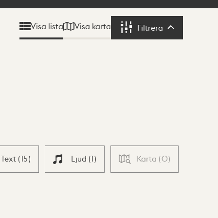
Visa karta
Visa lista
Filtrera
Filtrera
Text
(
15
)
Ljud
(
1
)
Karta
(
0
)