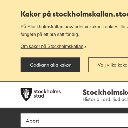
Kakor på stockholmskallan
.st
På Stockholmskällan använder vi kakor, cookies, för a
fungera på ett bra sätt för dig.
Om kakor på Stockholmskällan
Godkänn alla kakor
Välj vilka kak
Till
Till
Stockholmsk
navigationen
huvudinnehållet
Historia i ord, ljud oc
Sök
Fritextsök