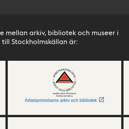
 mellan arkiv, bibliotek och museer i
till Stockholmskällan är:
Arbetarrörelsens arkiv och bibliotek