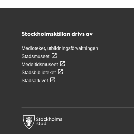
Kontakt
Stockholmskällan
Stockholmskällan drivs av
Medioteket, utbildningsförvaltningen
Stadsmuseet
Medeltidsmuseet
Stadsbiblioteket
Stadsarkivet