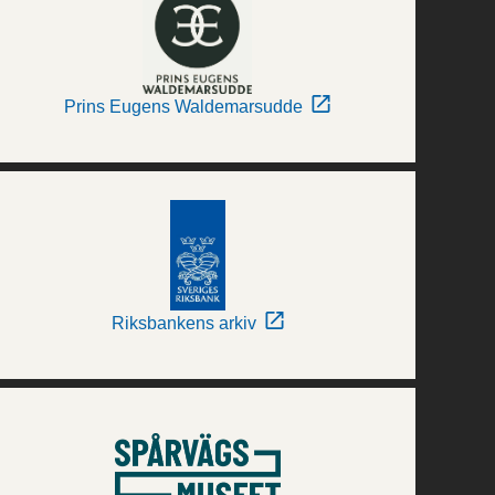
Prins Eugens Waldemarsudde
Riksbankens arkiv