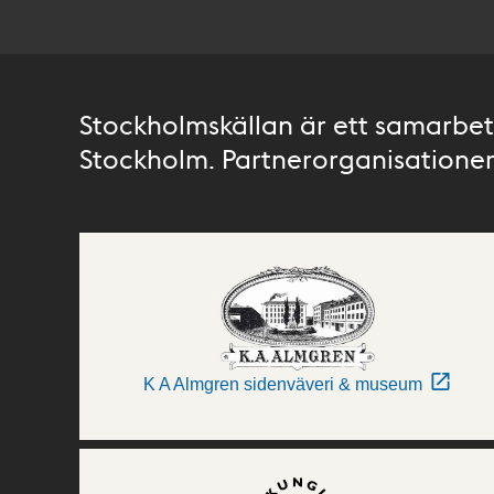
Stockholmskällan är ett samarbete
Stockholm. Partnerorganisationer 
K A Almgren sidenväveri & museum