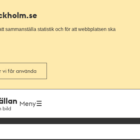
ockholm.se
tt sammanställa statistik och för att webbplatsen ska
or vi får använda
ällan
Meny
h bild