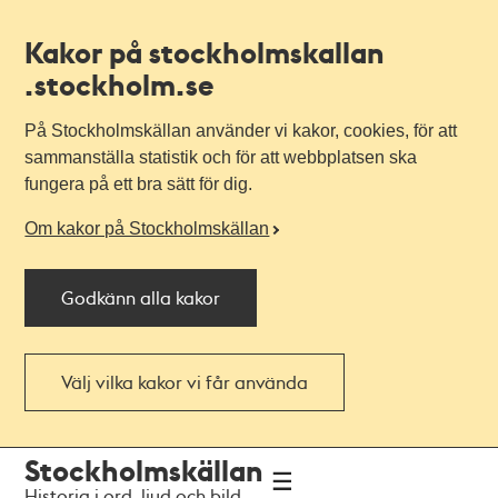
Kakor på stockholmskallan
.stockholm.se
På Stockholmskällan använder vi kakor, cookies, för att
sammanställa statistik och för att webbplatsen ska
fungera på ett bra sätt för dig.
Om kakor på Stockholmskällan
Godkänn alla kakor
Välj vilka kakor vi får använda
Till
Till
Stockholmskällan
navigationen
huvudinnehållet
Historia i ord, ljud och bild