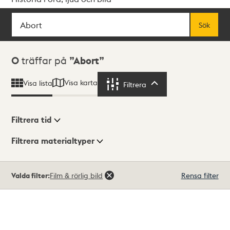
Sök
Fritextsök
Sök
Sökresultat
0
träffar på
Abort
Visa karta
Visa lista
Filtrera
Filtrera
Filtrera tid
Filtrera materialtyper
Visningsläge
Totalt
Valda filter:
Film & rörlig bild
Rensa filter
0
träffar
Lista
Karta