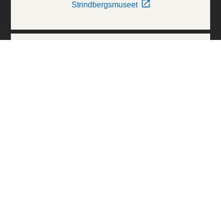
Strindbergsmuseet
Thielska Galleriet
Världskulturmuseerna