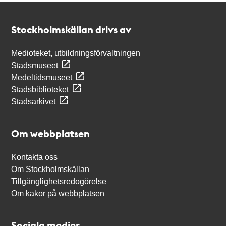
Kontakt
Stockholmskällan
Stockholmskällan drivs av
Medioteket, utbildningsförvaltningen
Stadsmuseet
Medeltidsmuseet
Stadsbiblioteket
Stadsarkivet
Om webbplatsen
Kontakta oss
Om Stockholmskällan
Tillgänglighetsredogörelse
Om kakor på webbplatsen
Sociala medier