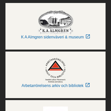
K A Almgren sidenväveri & museum
Arbetarrörelsens arkiv och bibliotek