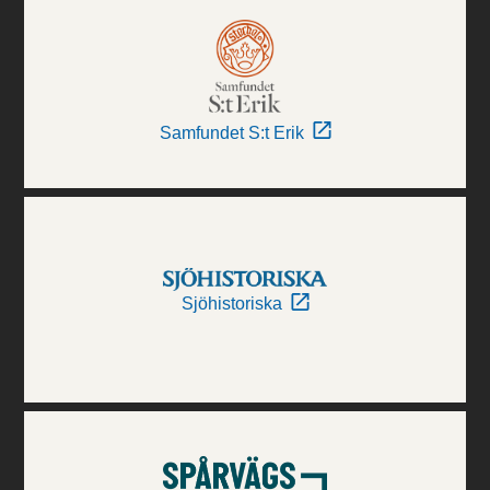
Samfundet S:t Erik
Sjöhistoriska