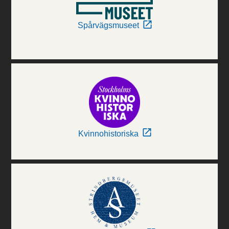
Spårvägsmuseet
Kvinnohistoriska