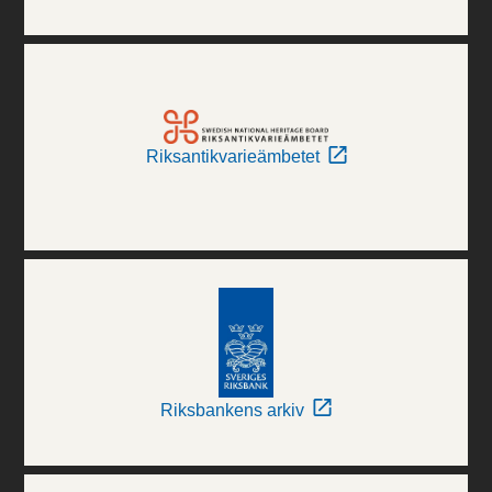
Riksantikvarieämbetet
Riksbankens arkiv