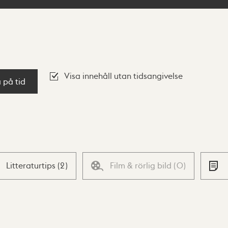
Visa innehåll utan tidsangivelse
a på tid
Litteraturtips
(
2
)
Film & rörlig bild
(
0
)