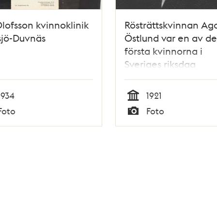
Olofsson kvinnoklinik
Rösträttskvinnan Ag
tsjö-Duvnäs
Östlund var en av de
första kvinnorna i
Sveriges riksdag
1934
1921
Tid
Foto
Foto
Typ