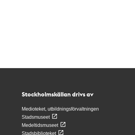
Kontakt
Stockholmskällan
Stockholmskällan drivs av
Medioteket, utbildningsförvaltningen
Stadsmuseet
Medeltidsmuseet
Stadsbiblioteket