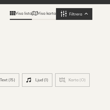
Visa karta
Visa lista
Filtrera
Filtrera
Text
(
15
)
Ljud
(
1
)
Karta
(
0
)