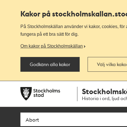
Kakor på stockholmskallan
.st
På Stockholmskällan använder vi kakor, cookies, för a
fungera på ett bra sätt för dig.
Om kakor på Stockholmskällan
Godkänn alla kakor
Välj vilka kak
Till
Till
Stockholmsk
navigationen
huvudinnehållet
Historia i ord, ljud oc
Sök
Fritextsök