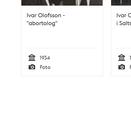
Ivar Olofsson -
Ivar 
"abortolog"
i Sal
1934
Tid
Tid
Foto
Typ
Typ