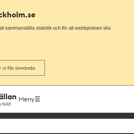
ockholm.se
tt sammanställa statistik och för att webbplatsen ska
or vi får använda
ällan
Meny
h bild