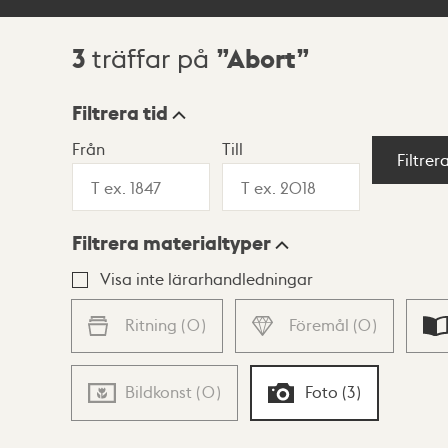
3
Abort
träffar på
Sökresultat
Filtrera tid
Från
Till
Visningsläge
Filtrer
Filtrera materialtyper
Lista
Karta
Visa inte lärarhandledningar
Ritning
(
0
)
Föremål
(
0
)
Bildkonst
(
0
)
Foto
(
3
)