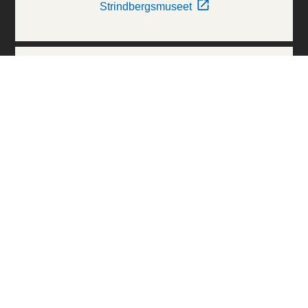
Strindbergsmuseet
Thielska Galleriet
Världskulturmuseerna