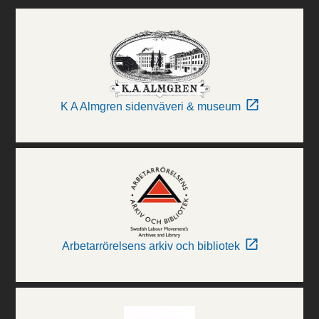
K A Almgren sidenväveri & museum
Arbetarrörelsens arkiv och bibliotek