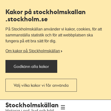
Kakor på stockholmskallan
.stockholm.se
På Stockholmskällan använder vi kakor, cookies, för att
sammanställa statistik och för att webbplatsen ska
fungera på ett bra sätt för dig.
Om kakor på Stockholmskällan
Godkänn alla kakor
Välj vilka kakor vi får använda
Till
Till
Stockholmskällan
navigationen
huvudinnehållet
Historia i ord, ljud och bild