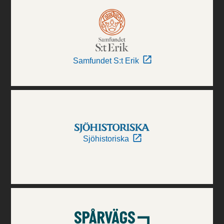
Samfundet S:t Erik
Sjöhistoriska