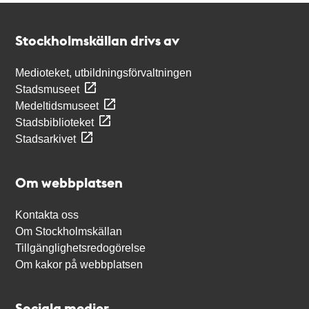
Kontakt
Stockholmskällan
Stockholmskällan drivs av
Medioteket, utbildningsförvaltningen
Stadsmuseet
Medeltidsmuseet
Stadsbiblioteket
Stadsarkivet
Om webbplatsen
Kontakta oss
Om Stockholmskällan
Tillgänglighetsredogörelse
Om kakor på webbplatsen
Sociala medier