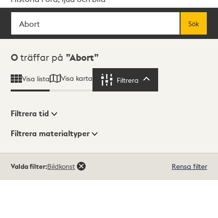
Sök
Fritextsök
Sök
Sökresultat
0
träffar på
Abort
Visa karta
Visa lista
Filtrera
Filtrera
Filtrera tid
Filtrera materialtyper
Visningsläge
Totalt
Valda filter:
Bildkonst
Rensa filter
0
träffar
Lista
Karta