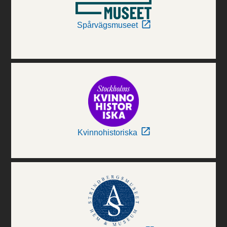
Spårvägsmuseet
Kvinnohistoriska