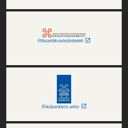
Riksantikvarieämbetet
Riksbankens arkiv