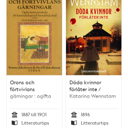
Orons och
Döda kvinnor
förtvivlans
förlåter inte /
gärningar : ogifta
Katarina Wennstam
kvinnors vånda för
havandeskaps och
1887 till 1901
1896
barnsbörds skull :
Tid
Tid
Litteraturtips
Litteraturtips
Stockholm 1887-1901