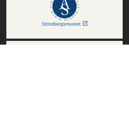
Strindbergsmuseet
Thielska Galleriet