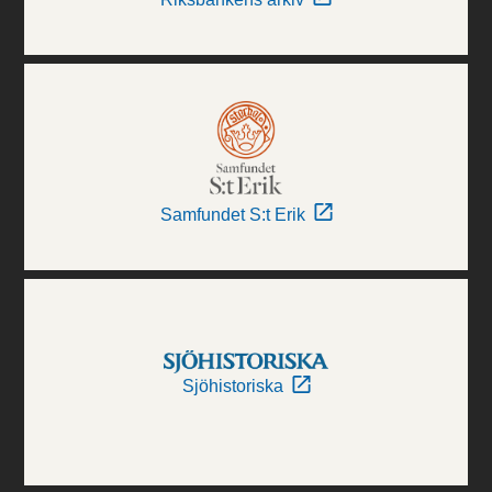
Samfundet S:t Erik
Sjöhistoriska