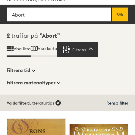
Sök
Fritextsök
Sök
Sökresultat
2
träffar på
Abort
Visa karta
Visa lista
Filtrera
Filtrera
Filtrera tid
Filtrera materialtyper
Visningsläge
Totalt
Valda filter:
Litteraturtips
Rensa filter
2
träffar
Lista
Karta