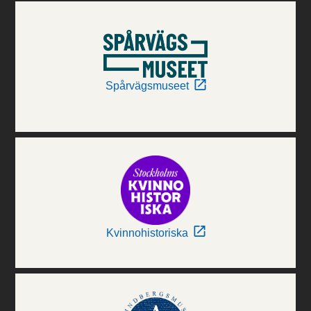
Spårvägsmuseet
Kvinnohistoriska