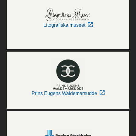
Litografiska museet
Prins Eugens Waldemarsudde