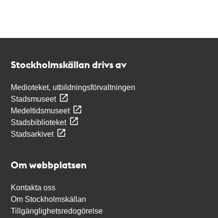
Kontakt
Stockholmskällan
Stockholmskällan drivs av
Medioteket, utbildningsförvaltningen
Stadsmuseet
Medeltidsmuseet
Stadsbiblioteket
Stadsarkivet
Om webbplatsen
Kontakta oss
Om Stockholmskällan
Tillgänglighetsredogörelse