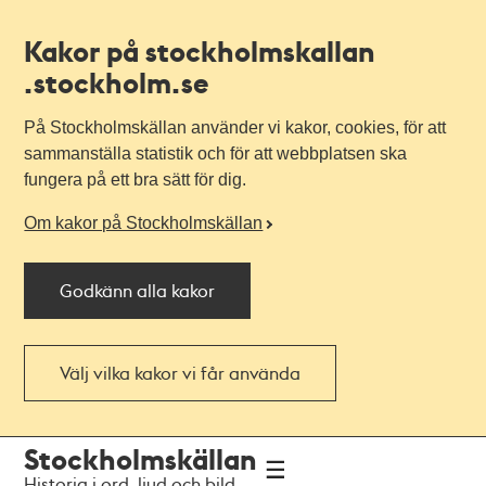
Kakor på stockholmskallan
.stockholm.se
På Stockholmskällan använder vi kakor, cookies, för att
sammanställa statistik och för att webbplatsen ska
fungera på ett bra sätt för dig.
Om kakor på Stockholmskällan
Godkänn alla kakor
Välj vilka kakor vi får använda
Till
Till
Stockholmskällan
navigationen
huvudinnehållet
Historia i ord, ljud och bild