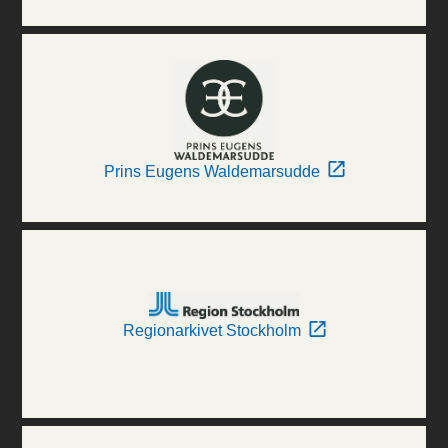
Prins Eugens Waldemarsudde
Regionarkivet Stockholm