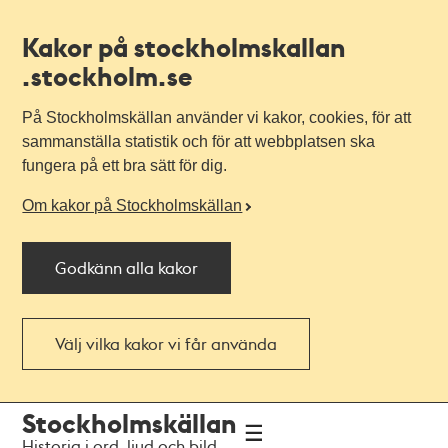
Kakor på stockholmskallan
.stockholm.se
På Stockholmskällan använder vi kakor, cookies, för att
sammanställa statistik och för att webbplatsen ska
fungera på ett bra sätt för dig.
Om kakor på Stockholmskällan
Godkänn alla kakor
Välj vilka kakor vi får använda
Till
Till
Stockholmskällan
navigationen
huvudinnehållet
Historia i ord, ljud och bild