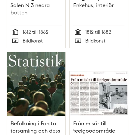
Salen N.3 nedra
Enkehus, interiör
botten
1812 till 1882
1812 till 1882
Tid
Tid
Bildkonst
Bildkonst
Typ
Typ
Befolkning i Farsta
Från misär till
församling och dess
feelgoodområde