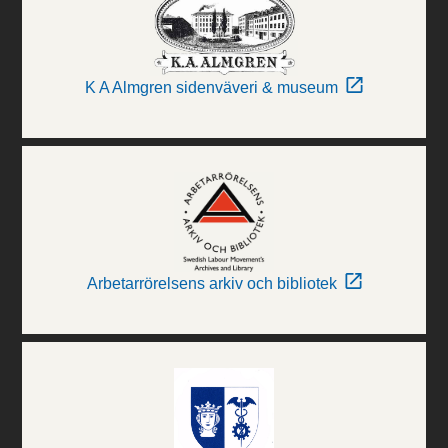
K A Almgren sidenväveri & museum
Arbetarrörelsens arkiv och bibliotek