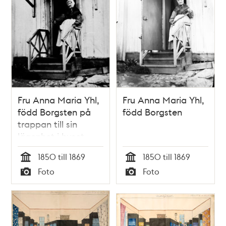
Fru Anna Maria Yhl,
Fru Anna Maria Yhl,
född Borgsten på
född Borgsten
trappan till sin
lägenhet i huset
Riddargatan 32
1850 till 1869
1850 till 1869
Tid
Tid
Foto
Foto
Typ
Typ