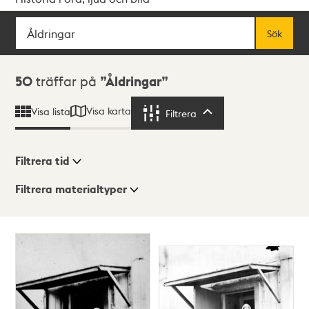
Sök
Fritextsök
Sök
Sökresultat
50
träffar på
Åldringar
Visa karta
Visa lista
Filtrera
Filtrera
Filtrera tid
Filtrera materialtyper
Visningsläge
Totalt
50
träffar
Lista
Karta