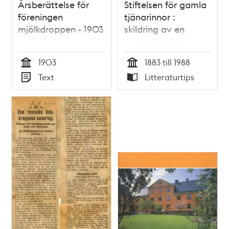
Årsberättelse för
Stiftelsen för gamla
föreningen
tjänarinnor :
mjölkdroppen - 1903
skildring av en
svunnen tid : en
historik / Rolf af
1903
1883 till 1988
Klintberg
Tid
Tid
Text
Litteraturtips
Typ
Typ