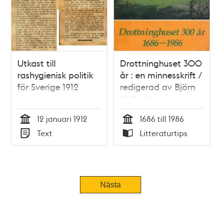
Utkast till
Drottninghuset 300
rashygienisk politik
år : en minnesskrift /
för Sverige 1912
redigerad av Björn
Hallerdt
12 januari 1912
1686 till 1986
Tid
Tid
Text
Litteraturtips
Typ
Typ
Nästa