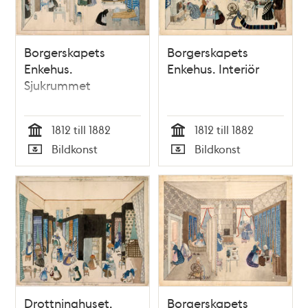
Borgerskapets
Borgerskapets
Enkehus.
Enkehus. Interiör
Sjukrummet
1812 till 1882
1812 till 1882
Tid
Tid
Bildkonst
Bildkonst
Typ
Typ
Drottninghuset.
Borgerskapets