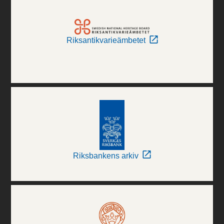
Riksantikvarieämbetet
Riksbankens arkiv