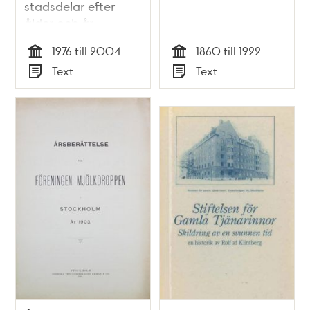
stadsdelar efter
ålder och år
1976 till 2004
1860 till 1922
Tid
Tid
Text
Text
Typ
Typ