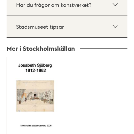
Har du frågor om konstverket?
Stadsmuseet tipsar
Mer i Stockholmskällan
Relaterade
poster
och
teman