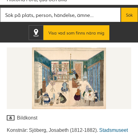
Fritextsök
Sök
Visa vad som finns nära mig
Bildkonst
Konstnär: Sjöberg, Josabeth (1812-1882).
Stadsmuseet