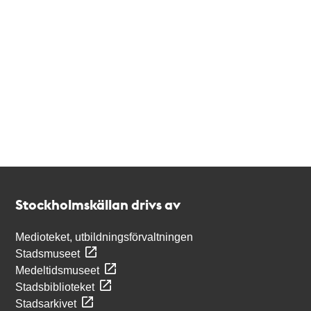
Kontakt
Stockholmskällan
Stockholmskällan drivs av
Medioteket, utbildningsförvaltningen
Stadsmuseet
Medeltidsmuseet
Stadsbiblioteket
Stadsarkivet