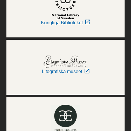
Kungliga Biblioteket
Litografiska museet