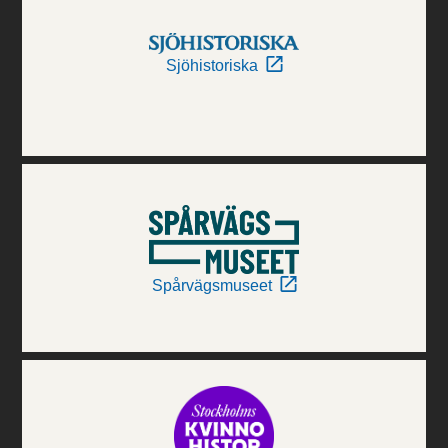
Sjöhistoriska
Spårvägsmuseet