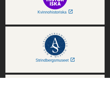
Kvinnohistoriska
Strindbergsmuseet
Thielska Galleriet