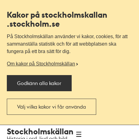
Kakor på stockholmskallan
.stockholm.se
På Stockholmskällan använder vi kakor, cookies, för att
sammanställa statistik och för att webbplatsen ska
fungera på ett bra sätt för dig.
Om kakor på Stockholmskällan
Godkänn alla kakor
Välj vilka kakor vi får använda
Till
Till
Stockholmskällan
navigationen
huvudinnehållet
Historia i ord, ljud och bild