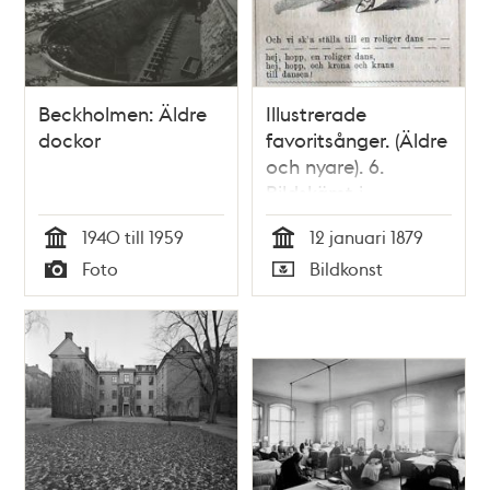
Beckholmen: Äldre
Illustrerade
dockor
favoritsånger. (Äldre
och nyare). 6.
Bildskämt i
Söndags-Nisse –
1940 till 1959
12 januari 1879
Illustreradt
Tid
Tid
Foto
Bildkonst
Veckoblad för
Typ
Typ
Skämt, Humor och
Satir, nr 2, den 12
januari 1879