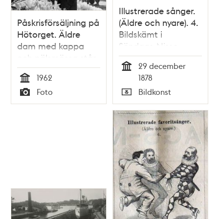
Illustrerade sånger.
Påskrisförsäljning på
(Äldre och nyare). 4.
Hötorget. Äldre
Bildskämt i
dam med kappa
Söndags-Nisse –
och pälsmössa står
Illustreradt
29 december
invid det
Veckoblad för
Tid
1962
1878
fjäderprydda riset
Skämt, Humor och
Tid
Foto
Bildkonst
Satir, nr 52, den 29
Typ
Typ
december 1878