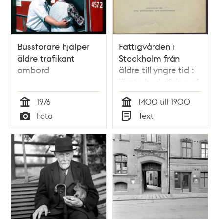
Bussförare hjälper
Fattigvården i
äldre trafikant
Stockholm från
ombord
äldre till yngre tid :
jämte beskrifning af
Stockholms stads
1976
1400 till 1900
arbetsinrättningar...
Tid
Tid
Foto
Text
: en historisk
Typ
Typ
överblick / af Jos.
Müller