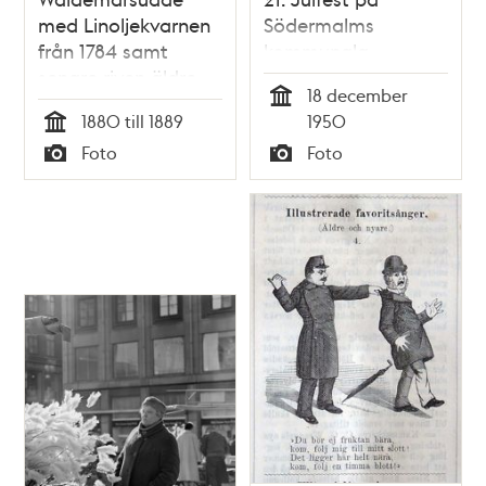
med Linoljekvarnen
Södermalms
från 1784 samt
kommunala
senare riven äldre
flickskola.
18 december
bebyggelse
Ungdomar och en
Tid
1880 till 1889
1950
äldre dam samlade
Tid
Foto
Foto
runt ett piano
Typ
Typ