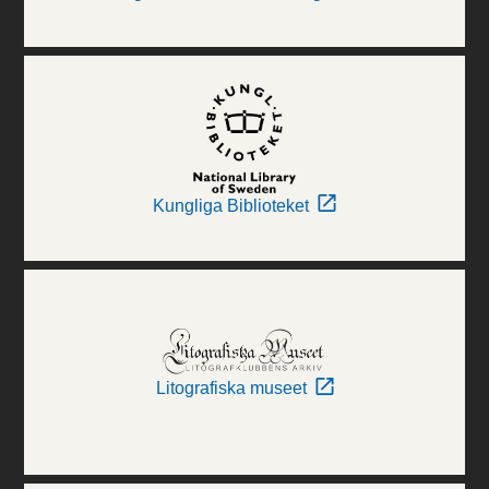
Kungliga Biblioteket
Litografiska museet