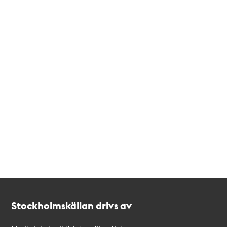
Kontakt
Stockholmskällan
Stockholmskällan drivs av