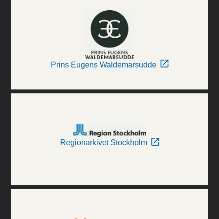
Prins Eugens Waldemarsudde
Regionarkivet Stockholm