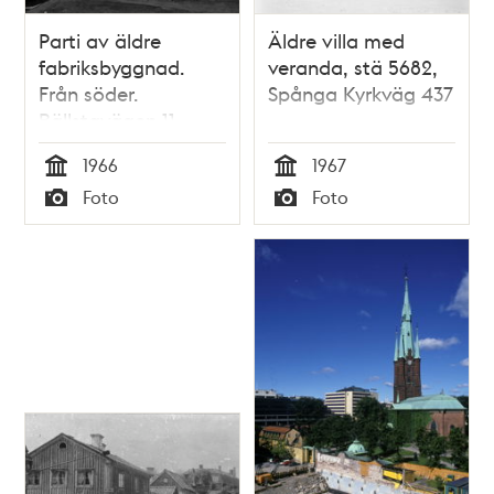
Parti av äldre
Äldre villa med
fabriksbyggnad.
veranda, stä 5682,
Från söder.
Spånga Kyrkväg 437
Bällstavägen 11
1966
1967
Tid
Tid
Foto
Foto
Typ
Typ