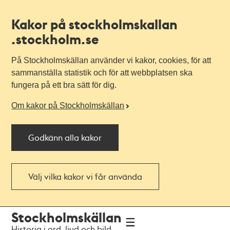
Kakor på stockholmskallan
.stockholm.se
På Stockholmskällan använder vi kakor, cookies, för att
sammanställa statistik och för att webbplatsen ska
fungera på ett bra sätt för dig.
Om kakor på Stockholmskällan
Godkänn alla kakor
Välj vilka kakor vi får använda
Till
Till
Stockholmskällan
navigationen
huvudinnehållet
Historia i ord, ljud och bild