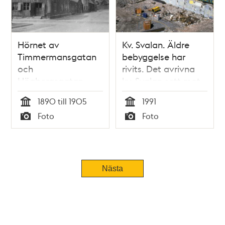
Hörnet av
Kv. Svalan. Äldre
Timmermansgatan
bebyggelse har
och
rivits. Det avrivna
Högbergsgatan,
kv. Svalan sett mot
med äldre
Klara kyrkogård. I
1890 till 1905
1991
trähusbebyggelse
bakgrunden Klara
Tid
Tid
Foto
Foto
kyrka
Typ
Typ
Nästa