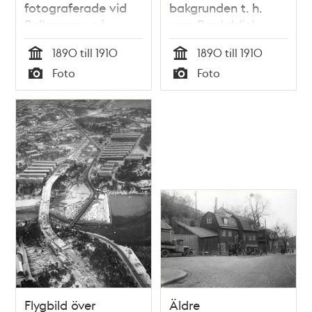
fotograferade vid
bakgrunden t. h.
Bellmansro på
syns Bredablick.
Djurgården. I
1890 till 1910
1890 till 1910
bakgrunden syns
Tid
Tid
Foto
Foto
Bellmansbysten som
Typ
Typ
avtäcktes 1829.
Flygbild över
Äldre