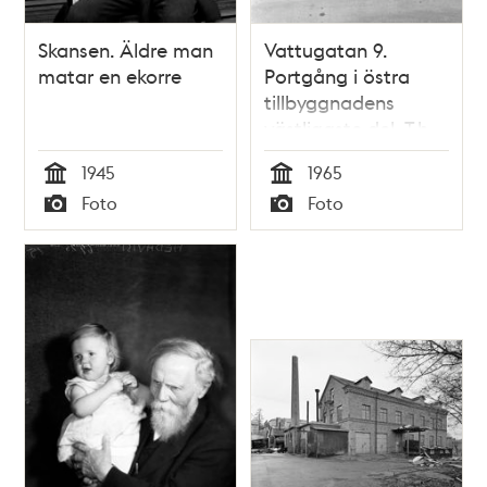
Skansen. Äldre man
Vattugatan 9.
matar en ekorre
Portgång i östra
tillbyggnadens
västligaste del. T.h
gaveln på äldre
1945
1965
huset
Tid
Tid
Foto
Foto
Typ
Typ