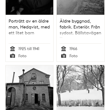
Porträtt av en äldre
Äldre byggnad,
man, Hedqvist, med
fabrik. Exteriör. Från
ett litet barn
sydost. Bällstavägen
11
1925 till 1941
1966
Tid
Tid
Foto
Foto
Typ
Typ