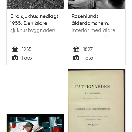
Eira sjukhus nedlagt
Rosenlunds
1955. Den äldre
ålderdomshem.
sjukhusbyggnaden
Interiör med äldre
kvinnor som sitter
på stolar invid
1955
1897
sängar. Några är
Tid
Tid
Foto
Foto
sysselsatta med
Typ
Typ
handarbete