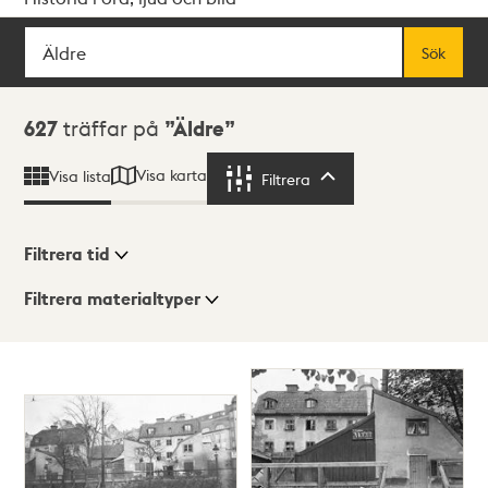
Sök
Fritextsök
Sök
Sökresultat
627
träffar på
Äldre
Visa karta
Visa lista
Filtrera
Filtrera
Filtrera tid
Filtrera materialtyper
Visningsläge
Totalt
627
träffar
Lista
Karta