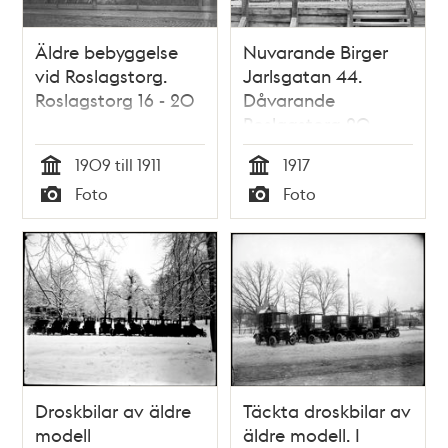
Äldre bebyggelse
Nuvarande Birger
vid Roslagstorg.
Jarlsgatan 44.
Roslagstorg 16 - 20
Dåvarande
Roslagstorg 20.
Gård med äldre
1909 till 1911
1917
byggnader
Tid
Tid
Foto
Foto
Typ
Typ
Droskbilar av äldre
Täckta droskbilar av
modell
äldre modell. I