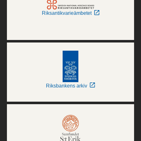
Riksantikvarieämbetet
Riksbankens arkiv