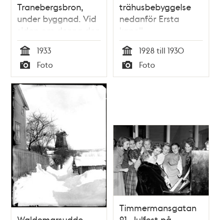
Tranebergsbron,
trähusbebyggelse
under byggnad. Vid
nedanför Ersta
sidan om denna den
kapell.
äldre pontonbron. I
Folkungagatan 113
1933
1928 till 1930
bakgrunden parti av
Tid
Tid
Foto
Foto
Kungsholmen,
Typ
Typ
Kristineberg och
Fredhäll
Timmermansgatan
Waldemarsudde
21. Julfest på