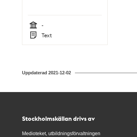
-
Tid
Text
Typ
Uppdaterad
2021-12-02
Kontakt
Stockholmskällan
Stockholmskällan drivs av
Medioteket, utbildningsförvaltningen