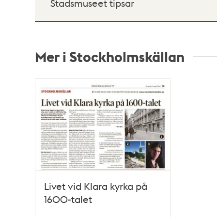
Stadsmuseet tipsar
Mer i Stockholmskällan
Relaterade
poster
och
teman
Livet vid Klara kyrka på
1600-talet