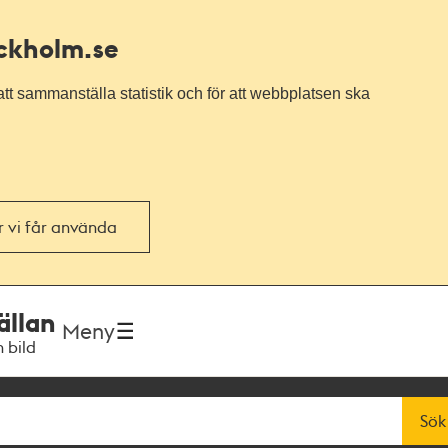
ockholm.se
tt sammanställa statistik och för att webbplatsen ska
or vi får använda
ällan
Meny
h bild
Sök