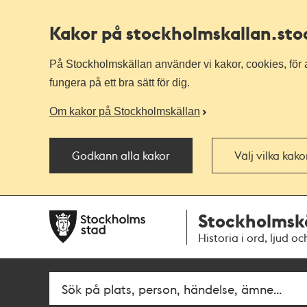
Kakor på stockholmskallan
.st
På Stockholmskällan använder vi kakor, cookies, för a
fungera på ett bra sätt för dig.
Om kakor på Stockholmskällan
Godkänn alla kakor
Välj vilka kak
Till
Till
Stockholmsk
navigationen
huvudinnehållet
Historia i ord, ljud oc
Fritextsök