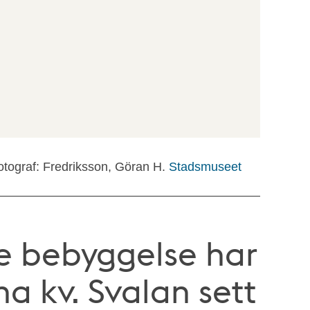
otograf: Fredriksson, Göran H.
Stadsmuseet
re bebyggelse har
vna kv. Svalan sett