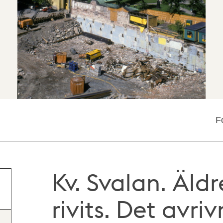
F
Kv. Svalan. Äld
rivits. Det avri