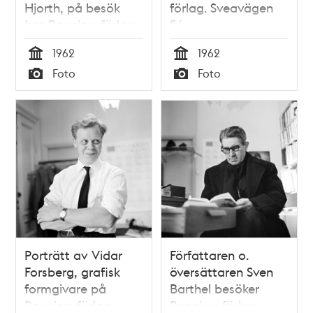
Hjorth, på besök
förlag. Sveavägen
hos Bonniers förlag.
56
Sveavägen 56
1962
1962
Tid
Tid
Foto
Foto
Typ
Typ
Porträtt av Vidar
Författaren o.
Forsberg, grafisk
översättaren Sven
formgivare på
Barthel besöker
Bonniers förlag,
Bonniers förlag,