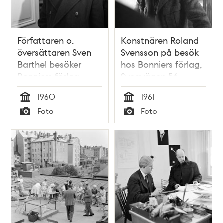
Författaren o.
Konstnären Roland
översättaren Sven
Svensson på besök
Barthel besöker
hos Bonniers förlag,
Bonniers förlag,
Sveavägen 56
Sveavägen 56
1960
1961
Tid
Tid
Foto
Foto
Typ
Typ