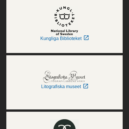
Kungliga Biblioteket
Litografiska museet