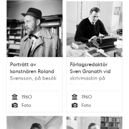
Porträtt av
Förlagsredaktör
konstnären Roland
Sven Granath vid
Svensson, på besök
skrivmaskin på
hos Bonniers förlag,
Bonniers förlag,
Sveavägen 56
Sveavägen 56
1960
1960
Tid
Tid
Foto
Foto
Typ
Typ