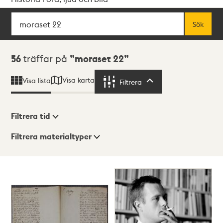
Sök
Fritextsök
Sök
Sökresultat
56
träffar på
moraset 22
Visa karta
Visa lista
Filtrera
Filtrera
Filtrera tid
Filtrera materialtyper
Visningsläge
Totalt
56
träffar
Lista
Karta