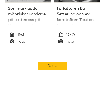
Sommarklädda
Författaren Bo
människor samlade
Setterlind och ev.
på takterrass på
konstnären Torsten
Bonnierhuset,
Renqvist vid
Sveavägen 56
skrivbord på
1961
1960
Bonniers,
Tid
Tid
Foto
Foto
Sveavägen 56
Typ
Typ
Nästa