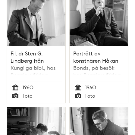
Fil. dr Sten G.
Porträtt av
Lindberg från
konstnären Håkan
Kungliga bibl., hos
Bonds, på besök
Bonniers förlag,
hos Bonniers förlag,
Sveavägen 56
Sveavägen 56
1960
1960
Tid
Tid
Foto
Foto
Typ
Typ