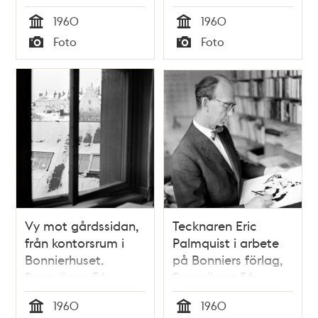
Sveavägen 56
Sveavägen 56
1960
1960
Tid
Tid
Foto
Foto
Typ
Typ
Vy mot gårdssidan,
Tecknaren Eric
från kontorsrum i
Palmquist i arbete
Bonnierhuset.
på Bonniers förlag,
Sveavägen 56
Sveavägen 56
1960
1960