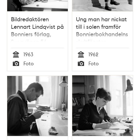
Bildredaktören
Ung man har nickat
Lennart Lindqvist på
till i solen framför
Bonniers förlag,
Bonnierbokhandelns
Sveavägen 56
skyltfönster.
Sveavägen 56
1963
1962
Tid
Tid
Foto
Foto
Typ
Typ