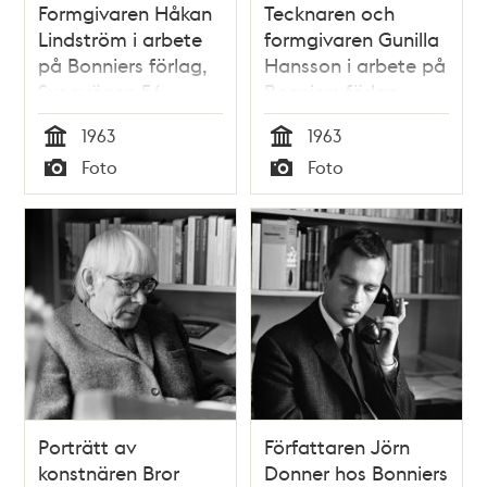
Formgivaren Håkan
Tecknaren och
Lindström i arbete
formgivaren Gunilla
på Bonniers förlag,
Hansson i arbete på
Sveavägen 56
Bonniers förlag,
Sveavägen 56
1963
1963
Tid
Tid
Foto
Foto
Typ
Typ
Porträtt av
Författaren Jörn
konstnären Bror
Donner hos Bonniers