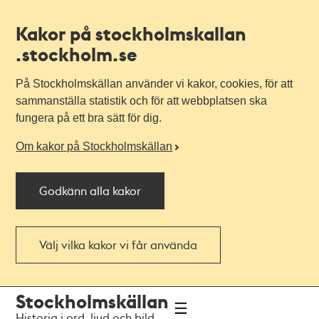
Kakor på stockholmskallan
.stockholm.se
På Stockholmskällan använder vi kakor, cookies, för att
sammanställa statistik och för att webbplatsen ska
fungera på ett bra sätt för dig.
Om kakor på Stockholmskällan
Godkänn alla kakor
Välj vilka kakor vi får använda
Till
Till
Stockholmskällan
navigationen
huvudinnehållet
Historia i ord, ljud och bild