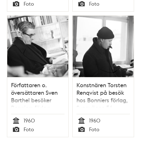
Tid
Tid
Foto
Foto
Typ
Typ
Författaren o.
Konstnären Torsten
översättaren Sven
Renqvist på besök
Barthel besöker
hos Bonniers förlag,
Bonniers förlag,
Sveavägen 56
Sveavägen 56
1960
1960
Tid
Tid
Foto
Foto
Typ
Typ