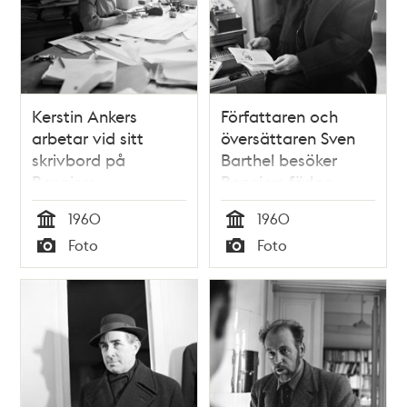
Kerstin Ankers
Författaren och
arbetar vid sitt
översättaren Sven
skrivbord på
Barthel besöker
Bonniers
Bonniers förlag,
konstnärliga
Sveavägen 56
1960
1960
avdelning
Tid
Tid
Foto
Foto
Typ
Typ