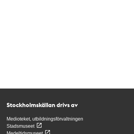
Kontakt
Stockholmskällan
Stockholmskällan drivs av
Medioteket, utbildningsförvaltningen
Stadsmuseet
Medeltidsmuseet