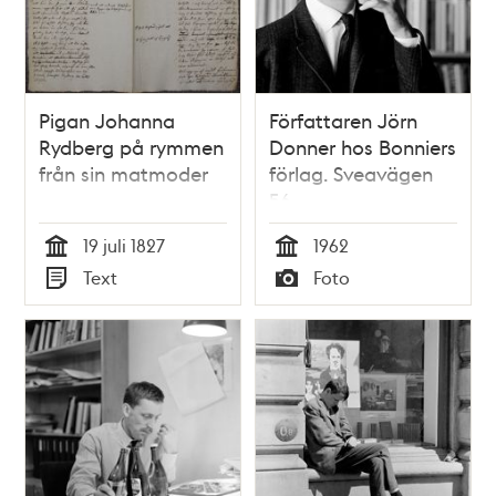
Pigan Johanna
Författaren Jörn
Rydberg på rymmen
Donner hos Bonniers
från sin matmoder
förlag. Sveavägen
56
19 juli 1827
1962
Tid
Tid
Text
Foto
Typ
Typ