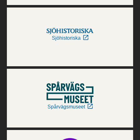
Sjöhistoriska
Spårvägsmuseet