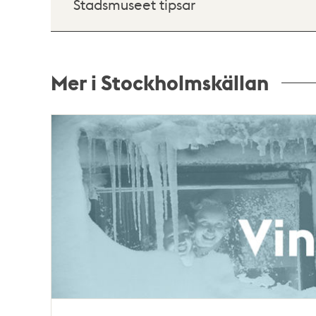
Stadsmuseet tipsar
Mer i Stockholmskällan
Relaterade
poster
och
teman