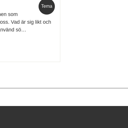
Tema
nnen som
oss. Vad är sig likt och
? Använd sö…