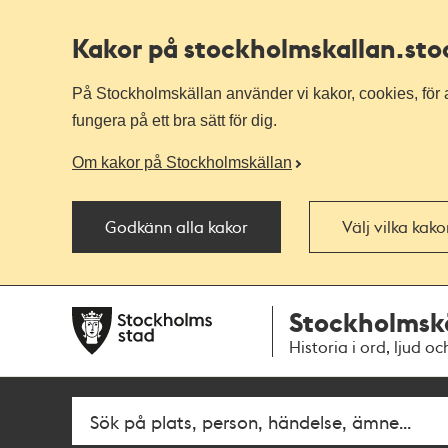
Kakor på stockholmskallan
.st
På Stockholmskällan använder vi kakor, cookies, för a
fungera på ett bra sätt för dig.
Om kakor på Stockholmskällan
Godkänn alla kakor
Välj vilka kak
Till
Till
Stockholmsk
navigationen
huvudinnehållet
Historia i ord, ljud oc
Fritextsök