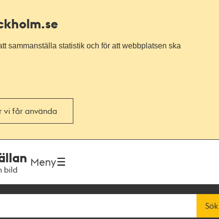
ockholm.se
tt sammanställa statistik och för att webbplatsen ska
or vi får använda
ällan
Meny
h bild
Sök