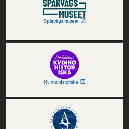
Spårvägsmuseet
Kvinnohistoriska