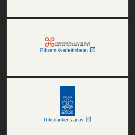
Riksantikvarieämbetet
Riksbankens arkiv