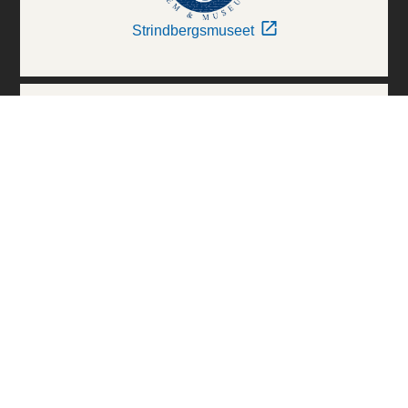
Strindbergsmuseet
Thielska Galleriet
Världskulturmuseerna