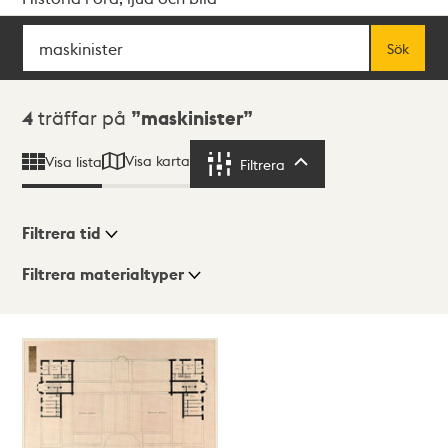
Sök
Fritextsök
Sök
Sökresultat
4
träffar på
maskinister
Visa karta
Visa lista
Filtrera
Filtrera
Filtrera tid
Filtrera materialtyper
Visningsläge
Totalt
4
träffar
Lista
Karta