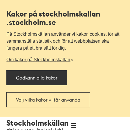
Kakor på stockholmskallan
.stockholm.se
På Stockholmskällan använder vi kakor, cookies, för att
sammanställa statistik och för att webbplatsen ska
fungera på ett bra sätt för dig.
Om kakor på Stockholmskällan
Godkänn alla kakor
Välj vilka kakor vi får använda
Till
Till
Stockholmskällan
navigationen
huvudinnehållet
Historia i ord, ljud och bild