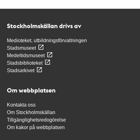
Kontakt
Stockholmskällan
Stockholmskällan drivs av
Medioteket, utbildningsförvaltningen
Stadsmuseet
Medeltidsmuseet
Stadsbiblioteket
Stadsarkivet
Om webbplatsen
Kontakta oss
Om Stockholmskällan
Tillgänglighetsredogörelse
Om kakor på webbplatsen