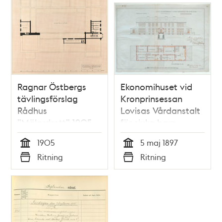
Ragnar Östbergs
Ekonomihuset vid
tävlingsförslag
Kronprinsessan
Rådhus
Lovisas Vårdanstalt
”Mälardrott” 1905,
för sjuka barn -
planritning 1 ½ tr.
ritning 1897
1905
5 maj 1897
Tid
Tid
Ritning
Ritning
Typ
Typ