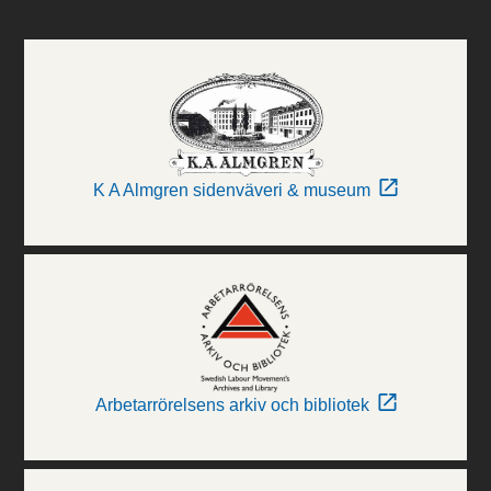
K A Almgren sidenväveri & museum
Arbetarrörelsens arkiv och bibliotek