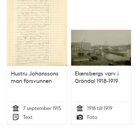
Hustru Johanssons
Ekensbergs varv i
man försvunnen
Gröndal 1918-1919
7 september 1915
1918 till 1919
Tid
Tid
Text
Foto
Typ
Typ