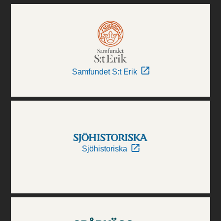
Samfundet S:t Erik
Sjöhistoriska