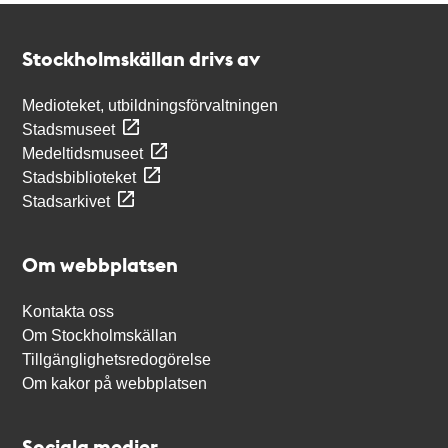
Kontakt
Stockholmskällan
Stockholmskällan drivs av
Medioteket, utbildningsförvaltningen
Stadsmuseet
Medeltidsmuseet
Stadsbiblioteket
Stadsarkivet
Om webbplatsen
Kontakta oss
Om Stockholmskällan
Tillgänglighetsredogörelse
Om kakor på webbplatsen
Sociala medier