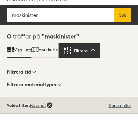
Sök
Fritextsök
Sök
Sökresultat
0
träffar på
maskinister
Visa karta
Visa lista
Filtrera
Filtrera
Filtrera tid
Filtrera materialtyper
Visningsläge
Totalt
Valda filter:
Föremål
Rensa filter
0
träffar
Lista
Karta