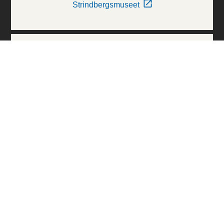
Strindbergsmuseet
Thielska Galleriet
Världskulturmuseerna