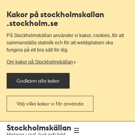
Kakor på stockholmskallan
.stockholm.se
På Stockholmskällan använder vi kakor, cookies, för att
sammanställa statistik och för att webbplatsen ska
fungera på ett bra sätt för dig.
Om kakor på Stockholmskällan
Godkänn alla kakor
Välj vilka kakor vi får använda
Till
Till
Stockholmskällan
navigationen
huvudinnehållet
Historia i ord, ljud och bild