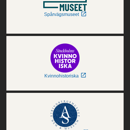
Spårvägsmuseet
Kvinnohistoriska