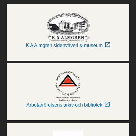
K A Almgren sidenväveri & museum
Arbetarrörelsens arkiv och bibliotek