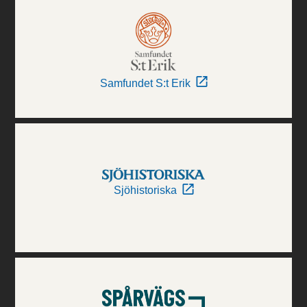
Samfundet S:t Erik
Sjöhistoriska