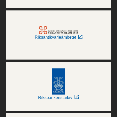
Riksantikvarieämbetet
Riksbankens arkiv