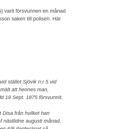
 varit försvunnen en månad
on saken till polisen. Här
 stället Sjövik n:r 5 vid
nmält att hennes man,
 19 Sept. 1875 försvunnit.
 Disa från hvilket han
af nästlidne augusti månad.
den 6/8 dagtecknat så