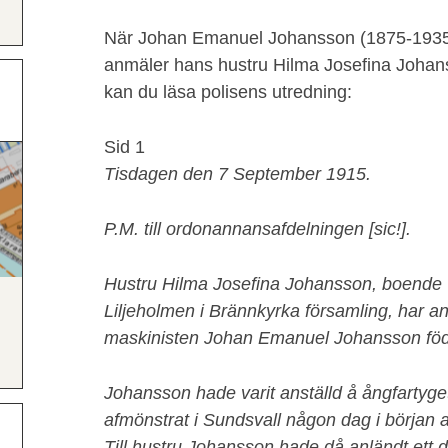
När Johan Emanuel Johansson (1875-1935)
anmäler hans hustru Hilma Josefina Johanss
kan du läsa polisens utredning:
Sid 1
Tisdagen den 7 September 1915.
P.M. till ordonannansafdelningen [sic!].
Hustru Hilma Josefina Johansson, boende vid
Liljeholmen i Brännkyrka församling, har a
maskinisten Johan Emanuel Johansson född
Johansson hade varit anställd å ångfartyget
afmönstrat i Sundsvall någon dag i början 
Till hustru Johansson hade då anländt ett 