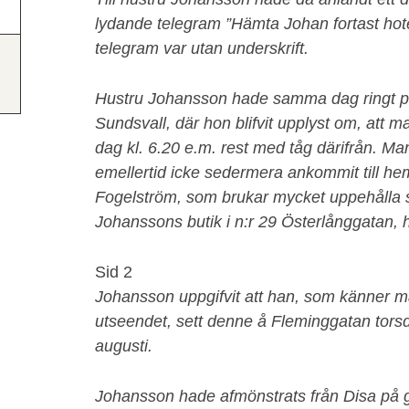
lydande telegram ”Hämta Johan fortast hotel
telegram var utan underskrift.
Hustru Johansson hade samma dag ringt på t
Sundsvall, där hon blifvit upplyst om, at
dag kl. 6.20 e.m. rest med tåg därifrån. 
emellertid icke sedermera ankommit till 
Fogelström, som brukar mycket uppehålla 
Johanssons butik i n:r 29 Österlånggatan, 
Sid 2
Johansson uppgifvit att han, som känner ma
utseendet, sett denne å Fleminggatan tors
augusti.
Johansson hade afmönstrats från Disa på g