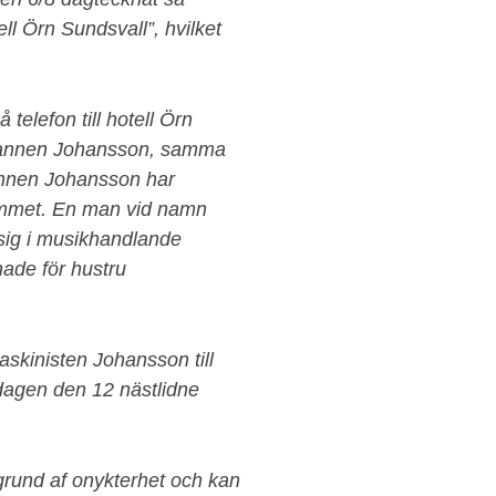
l Örn Sundsvall”, hvilket
elefon till hotell Örn
t mannen Johansson, samma
Mannen Johansson har
hemmet. En man vid namn
sig i musikhandlande
hade för hustru
skinisten Johansson till
dagen den 12 nästlidne
rund af onykterhet och kan