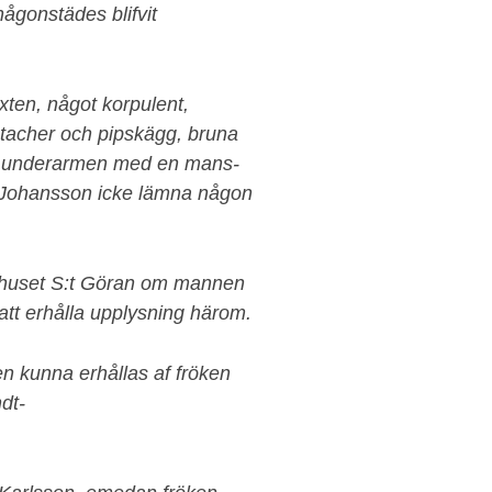
 någonstädes blifvit
xten, något korpulent,
tacher och pipskägg, bruna
na underarmen med en mans-
u Johansson icke lämna någon
ukhuset S:t Göran om mannen
tt erhålla upplysning härom.
n kunna erhållas af fröken
dt-