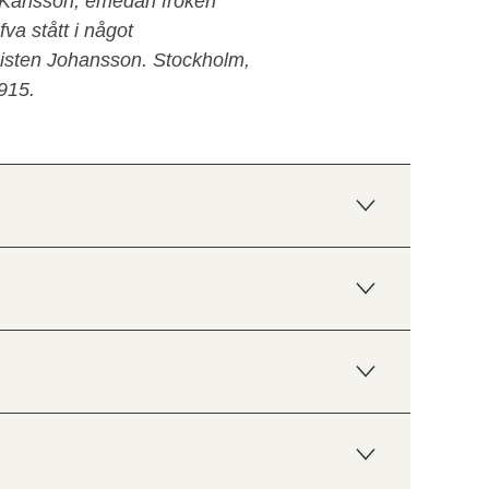
s Karlsson, emedan fröken
fva stått i något
nisten Johansson. Stockholm,
915.