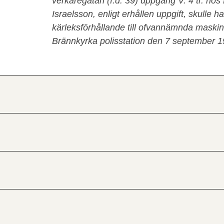
verkaregatan (f.d. 39) uppgång V. 4 tr. ho
Israelsson, enligt erhållen uppgift, skulle ha
kärleksförhållande till ofvannämnda maski
Brännkyrka polisstation den 7 september 1