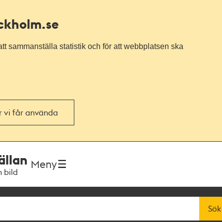
ockholm.se
tt sammanställa statistik och för att webbplatsen ska
or vi får använda
ällan
Meny
h bild
Sök