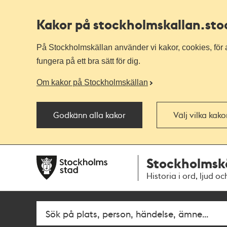
Kakor på stockholmskallan
.st
På Stockholmskällan använder vi kakor, cookies, för a
fungera på ett bra sätt för dig.
Om kakor på Stockholmskällan
Godkänn alla kakor
Välj vilka kak
Till
Till
Stockholmsk
navigationen
huvudinnehållet
Historia i ord, ljud oc
Fritextsök