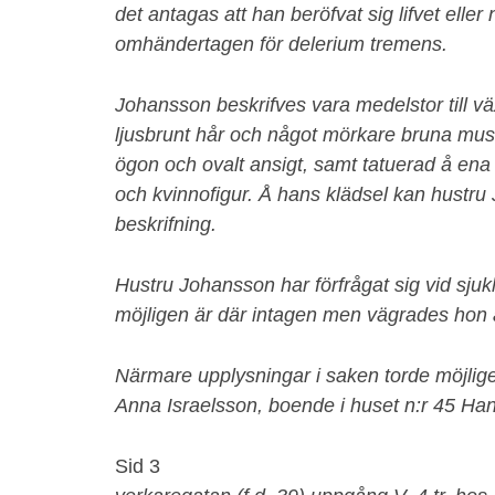
det antagas att han beröfvat sig lifvet eller
omhändertagen för delerium tremens.
Johansson beskrifves vara medelstor till vä
ljusbrunt hår och något mörkare bruna mus
ögon och ovalt ansigt, samt tatuerad å e
och kvinnofigur. Å hans klädsel kan hustr
beskrifning.
Hustru Johansson har förfrågat sig vid sj
möjligen är där intagen men vägrades hon a
Närmare upplysningar i saken torde möjlige
Anna Israelsson, boende i huset n:r 45 Han
Sid 3