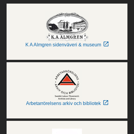
K A Almgren sidenväveri & museum
Arbetarrörelsens arkiv och bibliotek