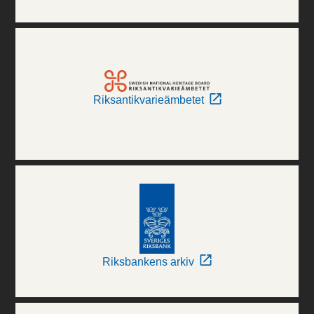
Riksantikvarieämbetet
Riksbankens arkiv