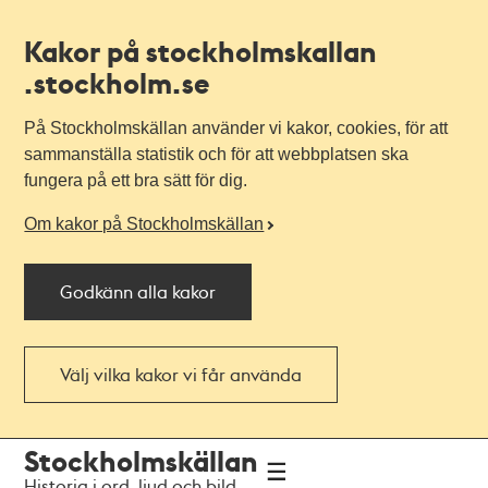
Kakor på stockholmskallan
.stockholm.se
På Stockholmskällan använder vi kakor, cookies, för att
sammanställa statistik och för att webbplatsen ska
fungera på ett bra sätt för dig.
Om kakor på Stockholmskällan
Godkänn alla kakor
Välj vilka kakor vi får använda
Till
Till
Stockholmskällan
navigationen
huvudinnehållet
Historia i ord, ljud och bild