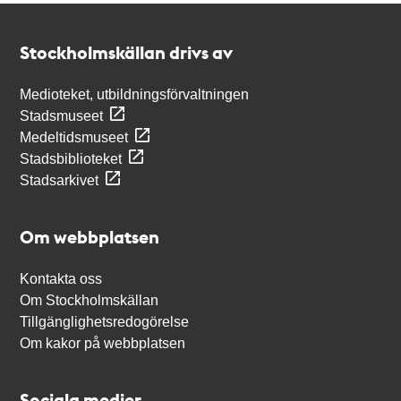
Kontakt
Stockholmskällan
Stockholmskällan drivs av
Medioteket, utbildningsförvaltningen
Stadsmuseet
Medeltidsmuseet
Stadsbiblioteket
Stadsarkivet
Om webbplatsen
Kontakta oss
Om Stockholmskällan
Tillgänglighetsredogörelse
Om kakor på webbplatsen
Sociala medier