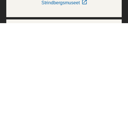
Strindbergsmuseet
Thielska Galleriet
Världskulturmuseerna