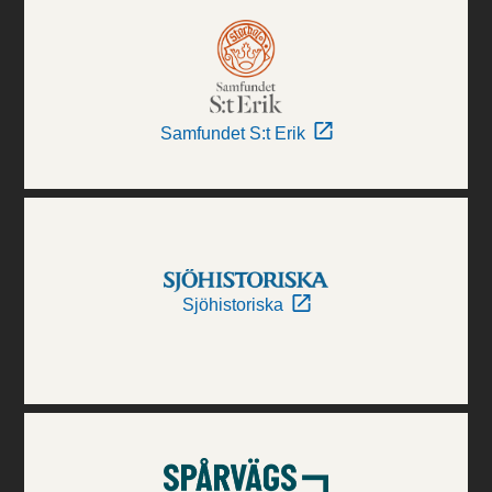
Samfundet S:t Erik
Sjöhistoriska