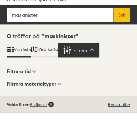
Sök
Fritextsök
Sök
Sökresultat
0
träffar på
maskinister
Visa karta
Visa lista
Filtrera
Filtrera
Filtrera tid
Filtrera materialtyper
Visningsläge
Totalt
Valda filter:
Bildkonst
Rensa filter
0
träffar
Lista
Karta