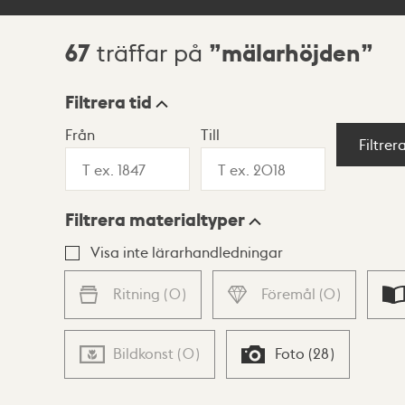
67
mälarhöjden
träffar på
Sökresultat
Filtrera tid
Från
Till
Visningsläge
Filtrer
Filtrera materialtyper
Lista
Karta
Visa inte lärarhandledningar
Ritning
(
0
)
Föremål
(
0
)
Bildkonst
(
0
)
Foto
(
28
)