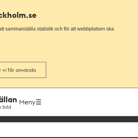
ockholm.se
tt sammanställa statistik och för att webbplatsen ska
or vi får använda
ällan
Meny
h bild