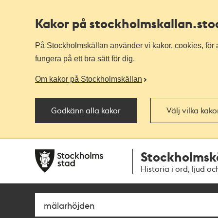
Kakor på stockholmskallan
.st
På Stockholmskällan använder vi kakor, cookies, för a
fungera på ett bra sätt för dig.
Om kakor på Stockholmskällan
Godkänn alla kakor
Välj vilka kak
Till
Till
Stockholmsk
navigationen
huvudinnehållet
Historia i ord, ljud oc
Sök
Fritextsök