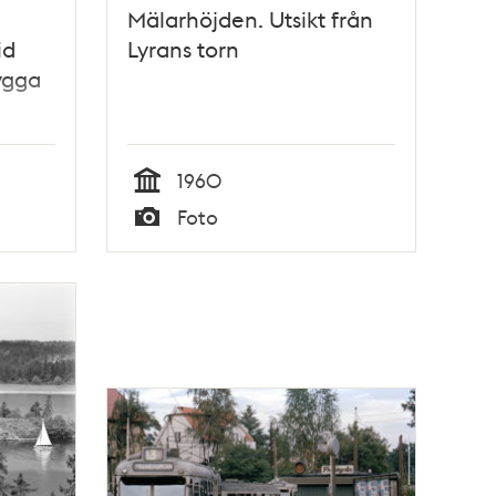
Mälarhöjden. Utsikt från
id
Lyrans torn
ygga
1960
Tid
Foto
Typ