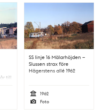
SS linje 16 Mälarhöjden –
Slussen strax före
Hägerstens allé 1962
r till
1962
Tid
Foto
Typ