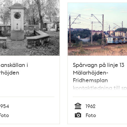
anskällan i
Spårvagn på linje 13
rhöjden
Mälarhöjden-
Fridhemsplan
kontaktledning till spå
Mälaren synlig 1962
1954
1962
Tid
Foto
Foto
Typ