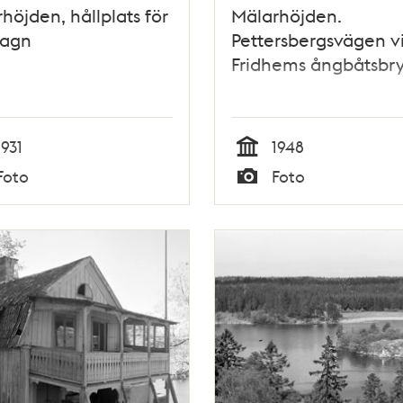
höjden, hållplats för
Mälarhöjden.
vagn
Pettersbergsvägen v
Fridhems ångbåtsbr
1931
1948
Tid
Foto
Foto
Typ