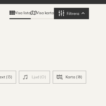
Visa karta
Visa lista
Filtrera
Filtrera
Text
(
13
)
Ljud
(
0
)
Karta
(
18
)