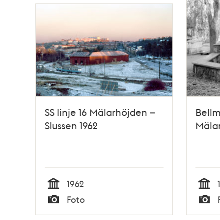
SS linje 16 Mälarhöjden –
Bellm
Slussen 1962
Mäla
1962
Tid
Tid
Foto
Typ
Typ