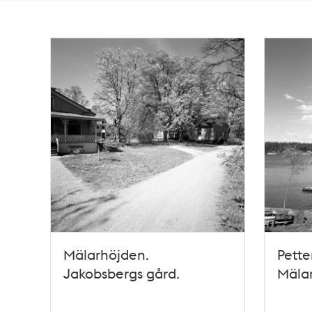
Totalt
67
träffar
Mälarhöjden.
Pette
Jakobsbergs gård.
Mäla