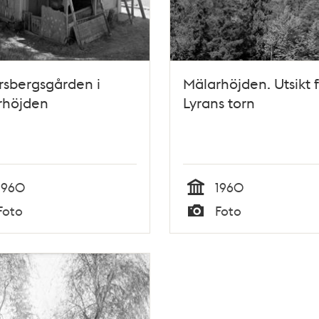
rsbergsgården i
Mälarhöjden. Utsikt 
rhöjden
Lyrans torn
1960
1960
Tid
Foto
Foto
Typ