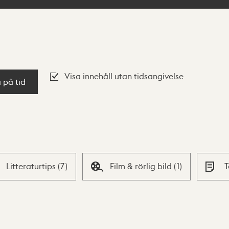
Visa innehåll utan tidsangivelse
a på tid
Litteraturtips
(
7
)
Film & rörlig bild
(
1
)