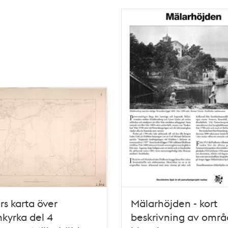
års karta över
Mälarhöjden - kort
kyrka del 4
beskrivning av områ