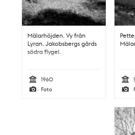
Mälarhöjden. Vy från
Pette
Lyran. Jakobsbergs gårds
Mäla
södra flygel.
1960
Tid
Tid
Foto
Typ
Typ