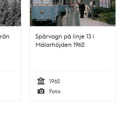
från
Spårvagn på linje 13 i
Mälarhöjden 1962
1962
Tid
Foto
Typ